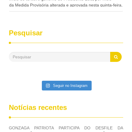
da Medida Provisória alterada e aprovada nesta quinta-feira,
pelo Congresso Nacional. Gonzaga Patriota disse hoje em
entrevistas, que durante esses 40 anos, como parlamentar,
sempre contou com o apoio da FUNASA, para o
desenvolvimento dos seus municípios e, somente o ano
Pesquisar
passado, essa Fundação distribuiu mais de três bilhões de
reais, com suas maravilhosas ações, dentre alas, mais de
500 milhões, foram aplicados em serviços de melhoria do
saneamento básico, em pequenas comunidades rurais.
Patriota disse ainda que, mesmo sem mandato,
contribuiu muito na Câmara dos Deputados, para a retirada
da extinção da FUNASA, nessa Medida Provisória do
Executivo, aprovada ontem.
Seguir no Instagram
Notícias recentes
GONZAGA PATRIOTA PARTICIPA DO DESFILE DA