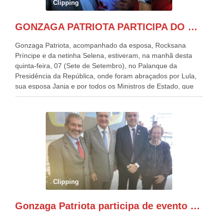
Clipping
GONZAGA PATRIOTA PARTICIPA DO DESFILE DA INDEPENDÊNCIA NO PALANQUE DA PRESIDÊNCIA DA REPÚBLICA E É ABRAÇADO POR LULA E POR GERALDO ALCKMIN.
Gonzaga Patriota, acompanhado da esposa, Rocksana
Príncipe e da netinha Selena, estiveram, na manhã desta
quinta-feira, 07 (Sete de Setembro), no Palanque da
Presidência da República, onde foram abraçados por Lula,
sua esposa Janja e por todos os Ministros de Estado, que
estavam presentes, nos Desfiles da Independência da
República. Gonzaga Patriota que já participou de muitos
outros desfiles, na Esplanada dos Ministérios, disse ter sido
o deste ano, o maior e o mais organizado de todos. “Há
quatro décadas, como Patriota até no nome, participo
anualmente dos desfiles de Sete de Setembro, na
Esplanada dos Ministérios, em Brasília. Este ano, o governo
preparou espaços com cadeiras e coberturas, para 30.000
pessoas, só que o número de Patriotas Brasileiros
Clipping
Independentes, dobrou na Esplanada. Eu, Lula e os
presentes, ficamos muito felizes com isto”, disse Gonzaga
Gonzaga Patriota participa de evento em prol do desenvolvimento do Nordeste
Patriota.