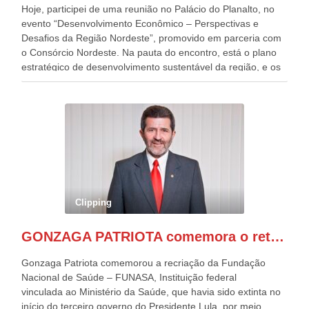
Hoje, participei de uma reunião no Palácio do Planalto, no
evento “Desenvolvimento Econômico – Perspectivas e
Desafios da Região Nordeste”, promovido em parceria com
o Consórcio Nordeste. Na pauta do encontro, está o plano
estratégico de desenvolvimento sustentável da região, e os
desafios para a elaboração de políticas públicas, que
possam solucionar problemas estruturais nesses estados. O
evento contou com a presença do Vice-presidente Geraldo
Alckmin, que também ocupa o Ministério do
Desenvolvimento, Indústria, Comércio e Serviços, o ex
governador de Pernambuco, agora Presidente do Banco do
Nordeste, Paulo Câmara, o ex Deputado Federal, e
atualmente Superintendente da SUDENE, Danilo Cabral, da
Governadora de Pernambuco, Raquel Lyra, os ministros da
Clipping
Casa Civil, Rui Costa, e da Integração e do Desenvolvimento
Regional, Waldez Góes, entre outras diversas autoridades
GONZAGA PATRIOTA comemora o retorno da FUNASA
de todo Nordeste que também ajudam a fomentar o
progresso da região.
Gonzaga Patriota comemorou a recriação da Fundação
Nacional de Saúde – FUNASA, Instituição federal
vinculada ao Ministério da Saúde, que havia sido extinta no
início do terceiro governo do Presidente Lula, por meio