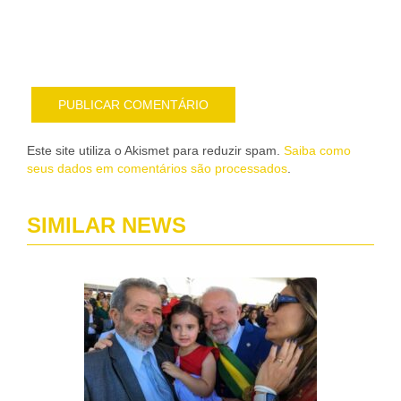
pub
por
e-
mail
Este site utiliza o Akismet para reduzir spam.
Saiba como
seus dados em comentários são processados
.
SIMILAR NEWS