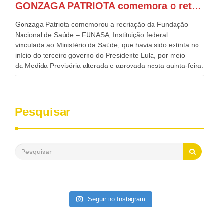
GONZAGA PATRIOTA comemora o retorno da FUNASA
de todo Nordeste que também ajudam a fomentar o
progresso da região.
Gonzaga Patriota comemorou a recriação da Fundação
Nacional de Saúde – FUNASA, Instituição federal
vinculada ao Ministério da Saúde, que havia sido extinta no
início do terceiro governo do Presidente Lula, por meio
da Medida Provisória alterada e aprovada nesta quinta-feira,
pelo Congresso Nacional. Gonzaga Patriota disse hoje em
entrevistas, que durante esses 40 anos, como parlamentar,
sempre contou com o apoio da FUNASA, para o
desenvolvimento dos seus municípios e, somente o ano
Pesquisar
passado, essa Fundação distribuiu mais de três bilhões de
reais, com suas maravilhosas ações, dentre alas, mais de
500 milhões, foram aplicados em serviços de melhoria do
saneamento básico, em pequenas comunidades rurais.
Patriota disse ainda que, mesmo sem mandato,
contribuiu muito na Câmara dos Deputados, para a retirada
da extinção da FUNASA, nessa Medida Provisória do
Executivo, aprovada ontem.
Seguir no Instagram