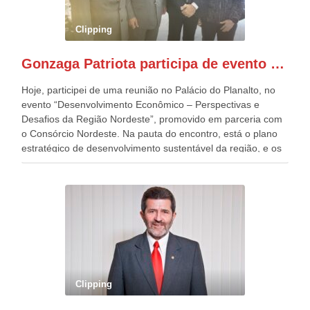
preparou espaços com cadeiras e coberturas, para 30.000
pessoas, só que o número de Patriotas Brasileiros
Clipping
Independentes, dobrou na Esplanada. Eu, Lula e os
presentes, ficamos muito felizes com isto”, disse Gonzaga
Gonzaga Patriota participa de evento em prol do desenvolvimento do Nordeste
Patriota.
Hoje, participei de uma reunião no Palácio do Planalto, no
evento “Desenvolvimento Econômico – Perspectivas e
Desafios da Região Nordeste”, promovido em parceria com
o Consórcio Nordeste. Na pauta do encontro, está o plano
estratégico de desenvolvimento sustentável da região, e os
desafios para a elaboração de políticas públicas, que
possam solucionar problemas estruturais nesses estados. O
evento contou com a presença do Vice-presidente Geraldo
Alckmin, que também ocupa o Ministério do
Desenvolvimento, Indústria, Comércio e Serviços, o ex
governador de Pernambuco, agora Presidente do Banco do
Nordeste, Paulo Câmara, o ex Deputado Federal, e
atualmente Superintendente da SUDENE, Danilo Cabral, da
Governadora de Pernambuco, Raquel Lyra, os ministros da
Clipping
Casa Civil, Rui Costa, e da Integração e do Desenvolvimento
Regional, Waldez Góes, entre outras diversas autoridades