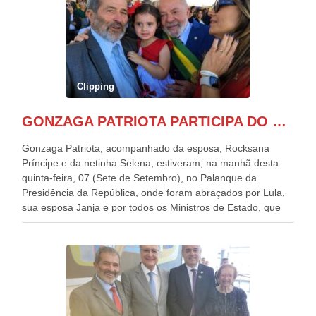
Clipping
GONZAGA PATRIOTA PARTICIPA DO DESFILE DA INDEPENDÊNCIA NO PALANQUE DA PRESIDÊNCIA DA REPÚBLICA E É ABRAÇADO POR LULA E POR GERALDO ALCKMIN.
Gonzaga Patriota, acompanhado da esposa, Rocksana
Príncipe e da netinha Selena, estiveram, na manhã desta
quinta-feira, 07 (Sete de Setembro), no Palanque da
Presidência da República, onde foram abraçados por Lula,
sua esposa Janja e por todos os Ministros de Estado, que
estavam presentes, nos Desfiles da Independência da
República. Gonzaga Patriota que já participou de muitos
outros desfiles, na Esplanada dos Ministérios, disse ter sido
o deste ano, o maior e o mais organizado de todos. “Há
quatro décadas, como Patriota até no nome, participo
anualmente dos desfiles de Sete de Setembro, na
Esplanada dos Ministérios, em Brasília. Este ano, o governo