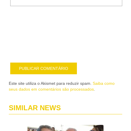
Noti
me
sob
nov
pub
por
e-
mail
Este site utiliza o Akismet para reduzir spam.
Saiba como
seus dados em comentários são processados
.
SIMILAR NEWS