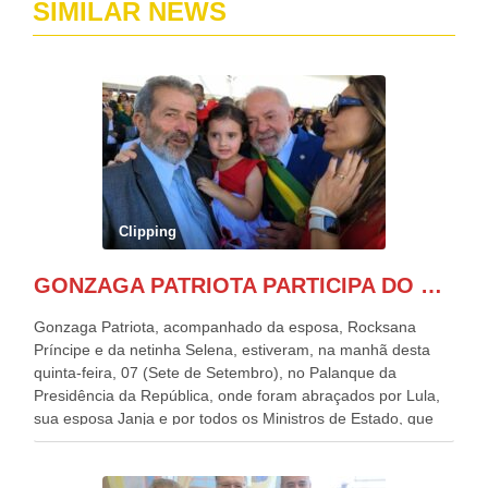
SIMILAR NEWS
Clipping
GONZAGA PATRIOTA PARTICIPA DO DESFILE DA INDEPENDÊNCIA NO PALANQUE DA PRESIDÊNCIA DA REPÚBLICA E É ABRAÇADO POR LULA E POR GERALDO ALCKMIN.
Gonzaga Patriota, acompanhado da esposa, Rocksana
Príncipe e da netinha Selena, estiveram, na manhã desta
quinta-feira, 07 (Sete de Setembro), no Palanque da
Presidência da República, onde foram abraçados por Lula,
sua esposa Janja e por todos os Ministros de Estado, que
estavam presentes, nos Desfiles da Independência da
República. Gonzaga Patriota que já participou de muitos
outros desfiles, na Esplanada dos Ministérios, disse ter sido