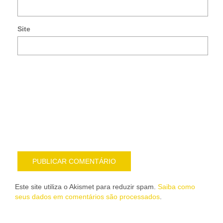
co
po
e-
Site
mai
Noti
me
sob
nov
pub
por
e-
mail
Este site utiliza o Akismet para reduzir spam.
Saiba como
seus dados em comentários são processados
.