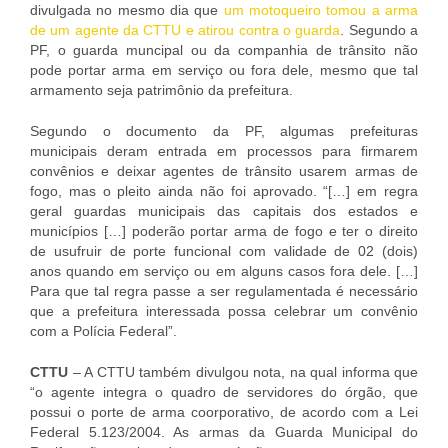
divulgada no mesmo dia que
um motoqueiro tomou a arma
de um agente da CTTU e atirou contra o guarda
. Segundo a
PF, o guarda muncipal ou da companhia de trânsito não
pode portar arma em serviço ou fora dele, mesmo que tal
armamento seja patrimônio da prefeitura.
Segundo o documento da PF, algumas prefeituras
municipais deram entrada em processos para firmarem
convênios e deixar agentes de trânsito usarem armas de
fogo, mas o pleito ainda não foi aprovado. “[…] em regra
geral guardas municipais das capitais dos estados e
municípios […] poderão portar arma de fogo e ter o direito
de usufruir de porte funcional com validade de 02 (dois)
anos quando em serviço ou em alguns casos fora dele. […]
Para que tal regra passe a ser regulamentada é necessário
que a prefeitura interessada possa celebrar um convênio
com a Polícia Federal”.
CTTU
– A CTTU também divulgou nota, na qual informa que
“o agente integra o quadro de servidores do órgão, que
possui o porte de arma coorporativo, de acordo com a Lei
Federal 5.123/2004. As armas da Guarda Municipal do