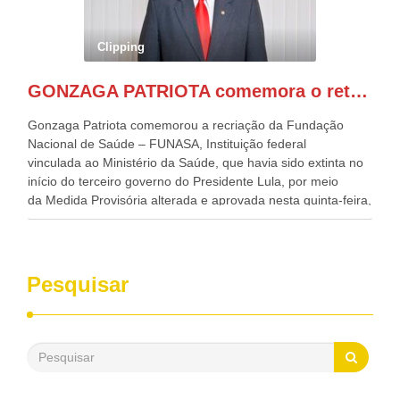
Nordeste, Paulo Câmara, o ex Deputado Federal, e
atualmente Superintendente da SUDENE, Danilo Cabral, da
Governadora de Pernambuco, Raquel Lyra, os ministros da
Clipping
Casa Civil, Rui Costa, e da Integração e do Desenvolvimento
Regional, Waldez Góes, entre outras diversas autoridades
GONZAGA PATRIOTA comemora o retorno da FUNASA
de todo Nordeste que também ajudam a fomentar o
progresso da região.
Gonzaga Patriota comemorou a recriação da Fundação
Nacional de Saúde – FUNASA, Instituição federal
vinculada ao Ministério da Saúde, que havia sido extinta no
início do terceiro governo do Presidente Lula, por meio
da Medida Provisória alterada e aprovada nesta quinta-feira,
pelo Congresso Nacional. Gonzaga Patriota disse hoje em
entrevistas, que durante esses 40 anos, como parlamentar,
sempre contou com o apoio da FUNASA, para o
desenvolvimento dos seus municípios e, somente o ano
Pesquisar
passado, essa Fundação distribuiu mais de três bilhões de
reais, com suas maravilhosas ações, dentre alas, mais de
500 milhões, foram aplicados em serviços de melhoria do
saneamento básico, em pequenas comunidades rurais.
Patriota disse ainda que, mesmo sem mandato,
contribuiu muito na Câmara dos Deputados, para a retirada