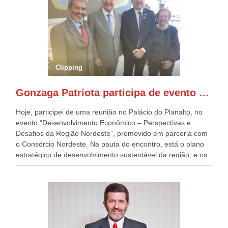
o deste ano, o maior e o mais organizado de todos. “Há
quatro décadas, como Patriota até no nome, participo
anualmente dos desfiles de Sete de Setembro, na
Esplanada dos Ministérios, em Brasília. Este ano, o governo
preparou espaços com cadeiras e coberturas, para 30.000
pessoas, só que o número de Patriotas Brasileiros
Clipping
Independentes, dobrou na Esplanada. Eu, Lula e os
presentes, ficamos muito felizes com isto”, disse Gonzaga
Gonzaga Patriota participa de evento em prol do desenvolvimento do Nordeste
Patriota.
Hoje, participei de uma reunião no Palácio do Planalto, no
evento “Desenvolvimento Econômico – Perspectivas e
Desafios da Região Nordeste”, promovido em parceria com
o Consórcio Nordeste. Na pauta do encontro, está o plano
estratégico de desenvolvimento sustentável da região, e os
desafios para a elaboração de políticas públicas, que
possam solucionar problemas estruturais nesses estados. O
evento contou com a presença do Vice-presidente Geraldo
Alckmin, que também ocupa o Ministério do
Desenvolvimento, Indústria, Comércio e Serviços, o ex
governador de Pernambuco, agora Presidente do Banco do