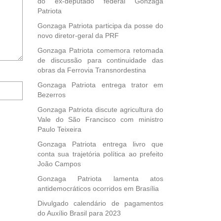
do ex-deputado federal Gonzaga
Patriota
Gonzaga Patriota participa da posse do
novo diretor-geral da PRF
Gonzaga Patriota comemora retomada
de discussão para continuidade das
obras da Ferrovia Transnordestina
Notifique-
Gonzaga Patriota entrega trator em
me
Bezerros
sobre
Gonzaga Patriota discute agricultura do
novos
Vale do São Francisco com ministro
comentários
Paulo Teixeira
por
e-
Gonzaga Patriota entrega livro que
mail.
conta sua trajetória política ao prefeito
João Campos
Gonzaga Patriota lamenta atos
antidemocráticos ocorridos em Brasília
Divulgado calendário de pagamentos
do Auxílio Brasil para 2023