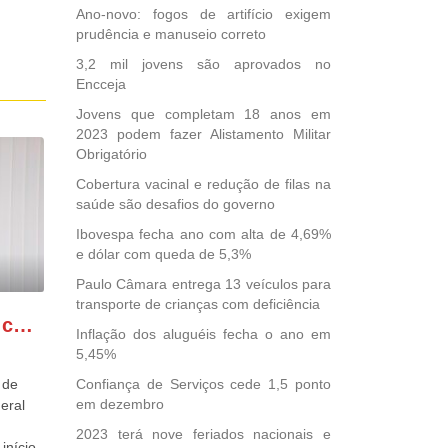
Ano-novo: fogos de artifício exigem
prudência e manuseio correto
3,2 mil jovens são aprovados no
Encceja
Jovens que completam 18 anos em
2023 podem fazer Alistamento Militar
Obrigatório
Cobertura vacinal e redução de filas na
saúde são desafios do governo
Ibovespa fecha ano com alta de 4,69%
e dólar com queda de 5,3%
Paulo Câmara entrega 13 veículos para
transporte de crianças com deficiência
GONZAGA PATRIOTA comemora o retorno da FUNASA
Inflação dos aluguéis fecha o ano em
5,45%
 de
Confiança de Serviços cede 1,5 ponto
em dezembro
eral
2023 terá nove feriados nacionais e
início