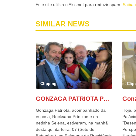
Este site utiliza o Akismet para reduzir spam.
Saiba 
SIMILAR NEWS
Clipping
Clip
GONZAGA PATRIOTA PARTICIPA DO DESFILE DA INDEPENDÊNCIA NO PALANQUE DA PRESIDÊNCIA DA REPÚBLICA E É ABRAÇADO POR LULA E POR GERALDO ALCKMIN.
Gonzaga Patriota, acompanhado da
Hoje, p
esposa, Rocksana Príncipe e da
Palácio
netinha Selena, estiveram, na manhã
“Desen
desta quinta-feira, 07 (Sete de
Perspe
Setembro), no Palanque da Presidência
Nordes