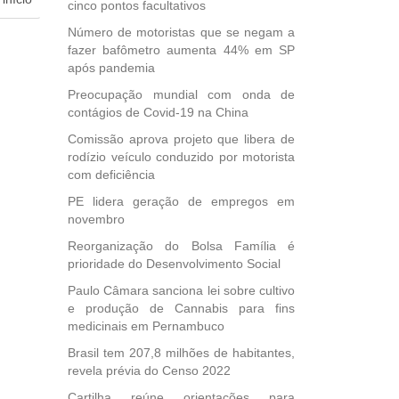
cinco pontos facultativos
Número de motoristas que se negam a
dida
fazer bafômetro aumenta 44% em SP
esta
após pandemia
ional.
Preocupação mundial com onda de
40
contágios de Covid-19 na China
e
Comissão aprova projeto que libera de
 para
rodízio veículo conduzido por motorista
icípios
com deficiência
PE lidera geração de empregos em
novembro
, mais
Reorganização do Bolsa Família é
s em
prioridade do Desenvolvimento Social
ento
Paulo Câmara sanciona lei sobre cultivo
des
e produção de Cannabis para fins
, mesmo
medicinais em Pernambuco
na
Brasil tem 207,8 milhões de habitantes,
etirada
revela prévia do Censo 2022
Medida
da
Cartilha reúne orientações para