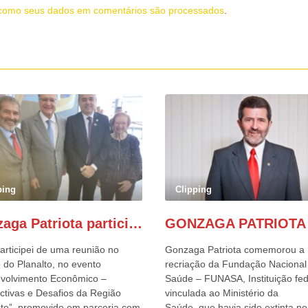
como seus dados em comentários são processados
.
ping
Clipping
Gonzaga Patriota participa de evento em prol do desenvolvimento do Nordeste
articipei de uma reunião no
Gonzaga Patriota comemorou a
 do Planalto, no evento
recriação da Fundação Nacional
volvimento Econômico –
Saúde – FUNASA, Instituição fed
ctivas e Desafios da Região
vinculada ao Ministério da
te”, promovido em parceria com
Saúde, que havia sido extinta no 