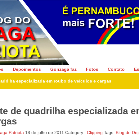
Gonzaga Patriota
os
Depoimentos
Gonzaga faz
Fotos
Contato
Es
uadrilha especializada em roubo de veículos e cargas
nte de quadrilha especializada 
rgas
ga Patriota
18 de julho de 2011
Category :
Clipping
Tags:
Blog do De