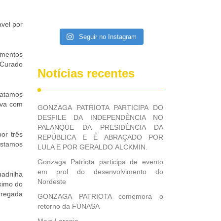
vel por
Seguir no Instagram
amentos
o Curado
Notícias recentes
tatamos
ava com
GONZAGA PATRIOTA PARTICIPA DO
DESFILE DA INDEPENDÊNCIA NO
PALANQUE DA PRESIDÊNCIA DA
or três
REPÚBLICA E É ABRAÇADO POR
Estamos
LULA E POR GERALDO ALCKMIN.
Gonzaga Patriota participa de evento
em prol do desenvolvimento do
adrilha
Nordeste
ximo do
rregada
GONZAGA PATRIOTA comemora o
retorno da FUNASA