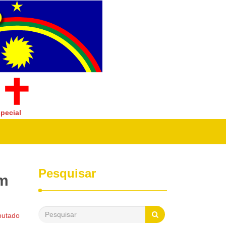
pecial
Pesquisar
em
putado