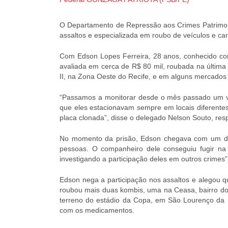
O Departamento de Repressão aos Crimes Patrimoni
assaltos e especializada em roubo de veículos e ca
Com Edson Lopes Ferreira, 28 anos, conhecido c
avaliada em cerca de R$ 80 mil, roubada na última q
II, na Zona Oeste do Recife, e em alguns mercados 
“Passamos a monitorar desde o mês passado um ve
que eles estacionavam sempre em locais diferente
placa clonada”, disse o delegado Nelson Souto, res
No momento da prisão, Edson chegava com um dos
pessoas. O companheiro dele conseguiu fugir n
investigando a participação deles em outros crimes”
Edson nega a participação nos assaltos e alegou 
roubou mais duas kombis, uma na Ceasa, bairro do
terreno do estádio da Copa, em São Lourenço da M
com os medicamentos.