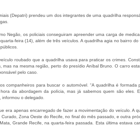
ais (Depatri) prendeu um dos integrantes de uma quadrilha responsá
rgas.
omo Negão, os policiais conseguiram apreender uma carga de medic
uarta-feira (14), além de três veículos. A quadrilha agia no bairro d
públicos.
ículo roubado que a quadrilha usava para praticar os crimes. Cons
s, mas na mesma região, perto do presídio Aníbal Bruno. O carro est
ponsável pelo caso.
 companheiros para buscar o automóvel. “A quadrilha é formada p
a hora da abordagem da polícia, mas já sabemos quem são eles. 
, informou o delegado.
que era apenas encarregado de fazer a movimentação do veículo. A qu
 Curado, Zona Oeste do Recife, no final do mês passado, e outra pró
ata, Grande Recife, na quarta-feira passada. Esta última estava ca