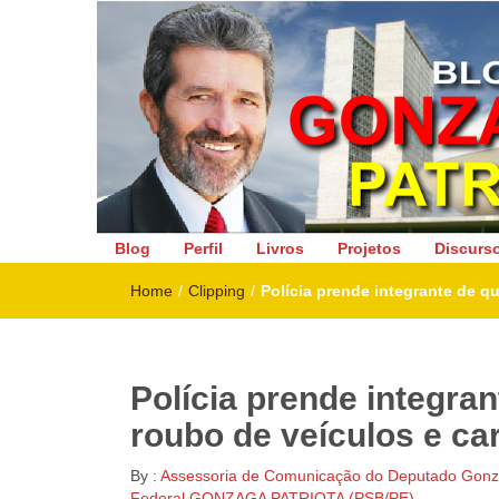
Deputado Federal
Blog
Perfil
Livros
Projetos
Discurs
Home
/
Clipping
/
Polícia prende integrante de q
Polícia prende integra
roubo de veículos e ca
By :
Assessoria de Comunicação do Deputado Gonza
Federal GONZAGA PATRIOTA (PSB/PE)