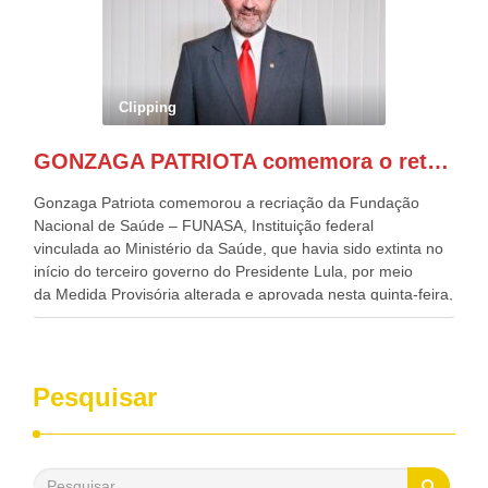
Desenvolvimento, Indústria, Comércio e Serviços, o ex
governador de Pernambuco, agora Presidente do Banco do
Nordeste, Paulo Câmara, o ex Deputado Federal, e
atualmente Superintendente da SUDENE, Danilo Cabral, da
Governadora de Pernambuco, Raquel Lyra, os ministros da
Clipping
Casa Civil, Rui Costa, e da Integração e do Desenvolvimento
Regional, Waldez Góes, entre outras diversas autoridades
GONZAGA PATRIOTA comemora o retorno da FUNASA
de todo Nordeste que também ajudam a fomentar o
progresso da região.
Gonzaga Patriota comemorou a recriação da Fundação
Nacional de Saúde – FUNASA, Instituição federal
vinculada ao Ministério da Saúde, que havia sido extinta no
início do terceiro governo do Presidente Lula, por meio
da Medida Provisória alterada e aprovada nesta quinta-feira,
pelo Congresso Nacional. Gonzaga Patriota disse hoje em
entrevistas, que durante esses 40 anos, como parlamentar,
sempre contou com o apoio da FUNASA, para o
desenvolvimento dos seus municípios e, somente o ano
Pesquisar
passado, essa Fundação distribuiu mais de três bilhões de
reais, com suas maravilhosas ações, dentre alas, mais de
500 milhões, foram aplicados em serviços de melhoria do
saneamento básico, em pequenas comunidades rurais.