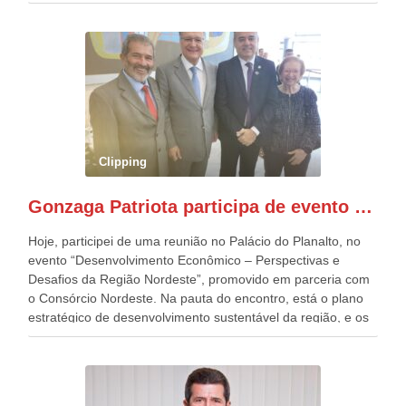
estavam presentes, nos Desfiles da Independência da
República. Gonzaga Patriota que já participou de muitos
outros desfiles, na Esplanada dos Ministérios, disse ter sido
o deste ano, o maior e o mais organizado de todos. “Há
quatro décadas, como Patriota até no nome, participo
anualmente dos desfiles de Sete de Setembro, na
Esplanada dos Ministérios, em Brasília. Este ano, o governo
preparou espaços com cadeiras e coberturas, para 30.000
pessoas, só que o número de Patriotas Brasileiros
Clipping
Independentes, dobrou na Esplanada. Eu, Lula e os
presentes, ficamos muito felizes com isto”, disse Gonzaga
Gonzaga Patriota participa de evento em prol do desenvolvimento do Nordeste
Patriota.
Hoje, participei de uma reunião no Palácio do Planalto, no
evento “Desenvolvimento Econômico – Perspectivas e
Desafios da Região Nordeste”, promovido em parceria com
o Consórcio Nordeste. Na pauta do encontro, está o plano
estratégico de desenvolvimento sustentável da região, e os
desafios para a elaboração de políticas públicas, que
possam solucionar problemas estruturais nesses estados. O
evento contou com a presença do Vice-presidente Geraldo
Alckmin, que também ocupa o Ministério do