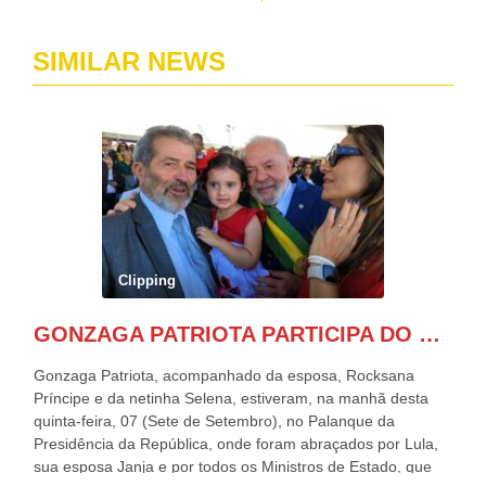
SIMILAR NEWS
Clipping
GONZAGA PATRIOTA PARTICIPA DO DESFILE DA INDEPENDÊNCIA NO PALANQUE DA PRESIDÊNCIA DA REPÚBLICA E É ABRAÇADO POR LULA E POR GERALDO ALCKMIN.
Gonzaga Patriota, acompanhado da esposa, Rocksana
Príncipe e da netinha Selena, estiveram, na manhã desta
quinta-feira, 07 (Sete de Setembro), no Palanque da
Presidência da República, onde foram abraçados por Lula,
sua esposa Janja e por todos os Ministros de Estado, que