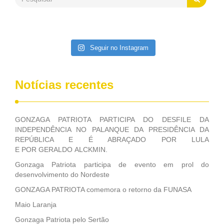
Patriota disse ainda que, mesmo sem mandato,
contribuiu muito na Câmara dos Deputados, para a retirada
da extinção da FUNASA, nessa Medida Provisória do
Executivo, aprovada ontem.
Seguir no Instagram
Notícias recentes
GONZAGA PATRIOTA PARTICIPA DO DESFILE DA
INDEPENDÊNCIA NO PALANQUE DA PRESIDÊNCIA DA
REPÚBLICA E É ABRAÇADO POR LULA
E POR GERALDO ALCKMIN.
Gonzaga Patriota participa de evento em prol do
desenvolvimento do Nordeste
GONZAGA PATRIOTA comemora o retorno da FUNASA
Maio Laranja
Gonzaga Patriota pelo Sertão