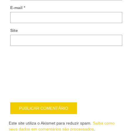
so
E-mail
*
no
co
po
e-
Site
mai
Noti
me
sob
nov
pub
por
e-
mail
Este site utiliza o Akismet para reduzir spam.
Saiba como
seus dados em comentários são processados
.