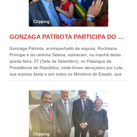
Clipping
GONZAGA PATRIOTA PARTICIPA DO DESFILE DA INDEPENDÊNCIA NO PALANQUE DA PRESIDÊNCIA DA REPÚBLICA E É ABRAÇADO POR LULA E POR GERALDO ALCKMIN.
Gonzaga Patriota, acompanhado da esposa, Rocksana
Príncipe e da netinha Selena, estiveram, na manhã desta
quinta-feira, 07 (Sete de Setembro), no Palanque da
Presidência da República, onde foram abraçados por Lula,
sua esposa Janja e por todos os Ministros de Estado, que
estavam presentes, nos Desfiles da Independência da
República. Gonzaga Patriota que já participou de muitos
outros desfiles, na Esplanada dos Ministérios, disse ter sido
o deste ano, o maior e o mais organizado de todos. “Há
quatro décadas, como Patriota até no nome, participo
anualmente dos desfiles de Sete de Setembro, na
Esplanada dos Ministérios, em Brasília. Este ano, o governo
preparou espaços com cadeiras e coberturas, para 30.000
pessoas, só que o número de Patriotas Brasileiros
Clipping