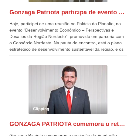
Independentes, dobrou na Esplanada. Eu, Lula e os
presentes, ficamos muito felizes com isto”, disse Gonzaga
Gonzaga Patriota participa de evento em prol do desenvolvimento do Nordeste
Patriota.
Hoje, participei de uma reunião no Palácio do Planalto, no
evento “Desenvolvimento Econômico – Perspectivas e
Desafios da Região Nordeste”, promovido em parceria com
o Consórcio Nordeste. Na pauta do encontro, está o plano
estratégico de desenvolvimento sustentável da região, e os
desafios para a elaboração de políticas públicas, que
possam solucionar problemas estruturais nesses estados. O
evento contou com a presença do Vice-presidente Geraldo
Alckmin, que também ocupa o Ministério do
Desenvolvimento, Indústria, Comércio e Serviços, o ex
governador de Pernambuco, agora Presidente do Banco do
Nordeste, Paulo Câmara, o ex Deputado Federal, e
atualmente Superintendente da SUDENE, Danilo Cabral, da
Governadora de Pernambuco, Raquel Lyra, os ministros da
Clipping
Casa Civil, Rui Costa, e da Integração e do Desenvolvimento
Regional, Waldez Góes, entre outras diversas autoridades
GONZAGA PATRIOTA comemora o retorno da FUNASA
de todo Nordeste que também ajudam a fomentar o
progresso da região.
Gonzaga Patriota comemorou a recriação da Fundação