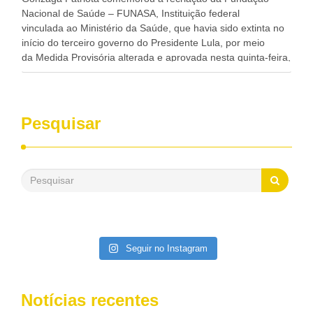
Nacional de Saúde – FUNASA, Instituição federal
vinculada ao Ministério da Saúde, que havia sido extinta no
início do terceiro governo do Presidente Lula, por meio
da Medida Provisória alterada e aprovada nesta quinta-feira,
pelo Congresso Nacional. Gonzaga Patriota disse hoje em
entrevistas, que durante esses 40 anos, como parlamentar,
sempre contou com o apoio da FUNASA, para o
desenvolvimento dos seus municípios e, somente o ano
Pesquisar
passado, essa Fundação distribuiu mais de três bilhões de
reais, com suas maravilhosas ações, dentre alas, mais de
500 milhões, foram aplicados em serviços de melhoria do
saneamento básico, em pequenas comunidades rurais.
Patriota disse ainda que, mesmo sem mandato,
contribuiu muito na Câmara dos Deputados, para a retirada
da extinção da FUNASA, nessa Medida Provisória do
Executivo, aprovada ontem.
Seguir no Instagram
Notícias recentes