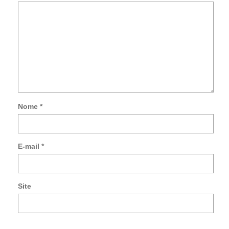
Nome
*
Not
me
so
E-mail
*
no
co
po
e-
Site
mai
Noti