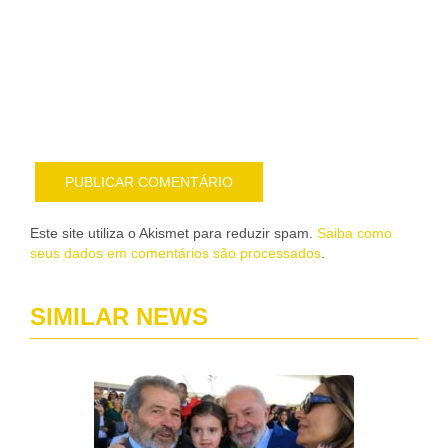
me
sob
nov
pub
por
e-
mail
Este site utiliza o Akismet para reduzir spam.
Saiba como
seus dados em comentários são processados
.
SIMILAR NEWS