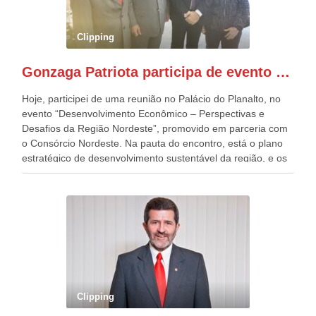
Esplanada dos Ministérios, em Brasília. Este ano, o governo
preparou espaços com cadeiras e coberturas, para 30.000
pessoas, só que o número de Patriotas Brasileiros
Clipping
Independentes, dobrou na Esplanada. Eu, Lula e os
presentes, ficamos muito felizes com isto”, disse Gonzaga
Gonzaga Patriota participa de evento em prol do desenvolvimento do Nordeste
Patriota.
Hoje, participei de uma reunião no Palácio do Planalto, no
evento “Desenvolvimento Econômico – Perspectivas e
Desafios da Região Nordeste”, promovido em parceria com
o Consórcio Nordeste. Na pauta do encontro, está o plano
estratégico de desenvolvimento sustentável da região, e os
desafios para a elaboração de políticas públicas, que
possam solucionar problemas estruturais nesses estados. O
evento contou com a presença do Vice-presidente Geraldo
Alckmin, que também ocupa o Ministério do
Desenvolvimento, Indústria, Comércio e Serviços, o ex
governador de Pernambuco, agora Presidente do Banco do
Nordeste, Paulo Câmara, o ex Deputado Federal, e
atualmente Superintendente da SUDENE, Danilo Cabral, da
Governadora de Pernambuco, Raquel Lyra, os ministros da
Clipping
Casa Civil, Rui Costa, e da Integração e do Desenvolvimento