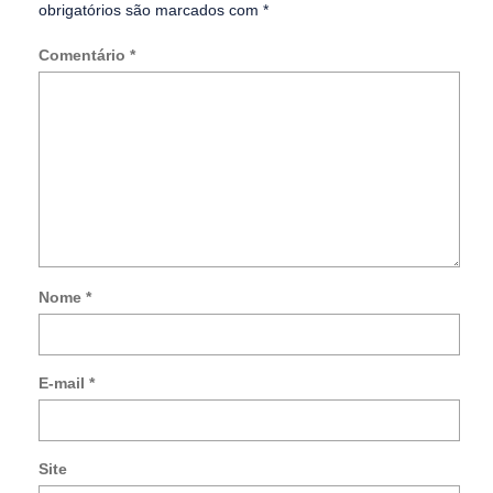
obrigatórios são marcados com
*
Comentário
*
Nome
*
Not
me
so
E-mail
*
no
co
po
e-
Site
mai