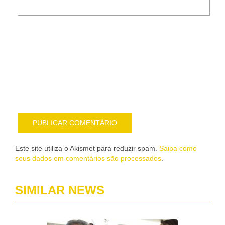
Noti
me
sob
nov
pub
por
e-
mail
Este site utiliza o Akismet para reduzir spam.
Saiba como
seus dados em comentários são processados
.
SIMILAR NEWS