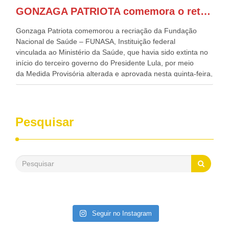
Regional, Waldez Góes, entre outras diversas autoridades
GONZAGA PATRIOTA comemora o retorno da FUNASA
de todo Nordeste que também ajudam a fomentar o
progresso da região.
Gonzaga Patriota comemorou a recriação da Fundação
Nacional de Saúde – FUNASA, Instituição federal
vinculada ao Ministério da Saúde, que havia sido extinta no
início do terceiro governo do Presidente Lula, por meio
da Medida Provisória alterada e aprovada nesta quinta-feira,
pelo Congresso Nacional. Gonzaga Patriota disse hoje em
entrevistas, que durante esses 40 anos, como parlamentar,
sempre contou com o apoio da FUNASA, para o
desenvolvimento dos seus municípios e, somente o ano
Pesquisar
passado, essa Fundação distribuiu mais de três bilhões de
reais, com suas maravilhosas ações, dentre alas, mais de
500 milhões, foram aplicados em serviços de melhoria do
saneamento básico, em pequenas comunidades rurais.
Patriota disse ainda que, mesmo sem mandato,
contribuiu muito na Câmara dos Deputados, para a retirada
da extinção da FUNASA, nessa Medida Provisória do
Executivo, aprovada ontem.
Seguir no Instagram