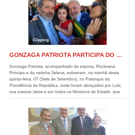
Clipping
GONZAGA PATRIOTA PARTICIPA DO DESFILE DA INDEPENDÊNCIA NO PALANQUE DA PRESIDÊNCIA DA REPÚBLICA E É ABRAÇADO POR LULA E POR GERALDO ALCKMIN.
Gonzaga Patriota, acompanhado da esposa, Rocksana
Príncipe e da netinha Selena, estiveram, na manhã desta
quinta-feira, 07 (Sete de Setembro), no Palanque da
Presidência da República, onde foram abraçados por Lula,
sua esposa Janja e por todos os Ministros de Estado, que
estavam presentes, nos Desfiles da Independência da
República. Gonzaga Patriota que já participou de muitos
outros desfiles, na Esplanada dos Ministérios, disse ter sido
o deste ano, o maior e o mais organizado de todos. “Há
quatro décadas, como Patriota até no nome, participo
anualmente dos desfiles de Sete de Setembro, na