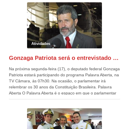
e Eliane Costa e com o atual Humberto Mendes. Na
ocasião, se colocou à disposição para continuar ajudando o
município com suas emendas. Em seguida, Gonzaga
Patriota, juntamente com o deputado estadual Rodrigo
Novaes, recebeu o título de cidadão de Itacuruba. O objetivo
foi reconhecer os relevantes serviços prestados por Patriota
ao município e pela sua atuação exemplar na vida pública.
Atividades
Dando continuidade aos compromissos, o socialista passou
por Floresta e, ao lado de Sandro de Pocinhos, agradeceu
Gonzaga Patriota será o entrevistado do Programa Palavra Aberta
os votos recebidos nessa localidade. Após, seguiu para
Belém do São Francisco onde participou de uma reunião
Na próxima segunda-feira (17), o deputado federal Gonzaga
com os vereadores Joselito Nogueira e Dorgival do Riacho
Patriota estará participando do programa Palavra Aberta, na
Pequeno; o líder político Dr. Luiz Henrique, médico de
TV Câmara, às 07h30. Na ocasião, o parlamentar irá
Salgueiro do Hospital Pronto Socorro São Francisco, vários
relembrar os 30 anos da Constituição Brasileira. Palavra
empresários e gerentes dos bancos instalados na cidade. O
Aberta O Palavra Aberta é o espaço em que o parlamentar
intuito do encontro foi solicitar o empenho do deputado para
expõe suas ideias, fala de propostas que tramitam no
conseguir a pavimentação da PE que liga Belém do São
Congresso Nacional e presta contas de sua atuação como
Francisco ao Trevo do Ibó, ao todo são 40 km de estrada. O
deputado. O programa dá uma ampla visão da diversidade
socialista informou que vai trabalhar para atender essa
de temas que são tratados no parlamento brasileiro. Este
demanda e tentar conseguir uma emenda de bancada.
programa dispõe de legenda oculta, na versão exibida na
Nesse trecho se encontra a Agrodan, a maior exportadora