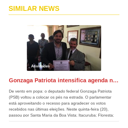
SIMILAR NEWS
Atividades
Gonzaga Patriota intensifica agenda no recesso parlamentar para agradecer votos e escutar demandas
De vento em popa: o deputado federal Gonzaga Patriota
(PSB) voltou a colocar os pés na estrada. O parlamentar
está aproveitando o recesso para agradecer os votos
recebidos nas últimas eleições. Neste quinta-feira (20),
passou por Santa Maria da Boa Vista; Itacuruba; Floresta;
Belém do São Francisco e Petrolina. Em Santa Maria da Boa
Vista, Patriota se reuniu com os ex-prefeitos Rogério Júnior