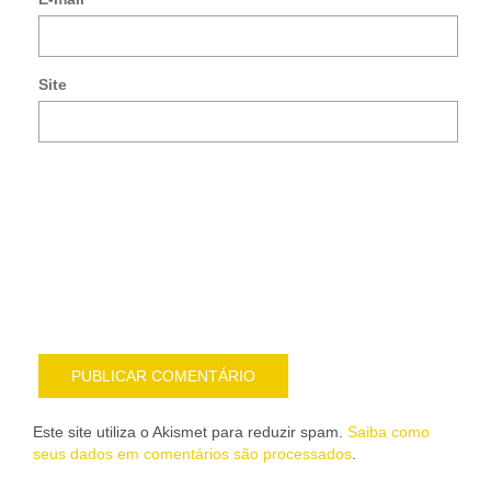
no
co
po
e-
Site
mai
Noti
me
sob
nov
pub
por
e-
mail
Este site utiliza o Akismet para reduzir spam.
Saiba como
seus dados em comentários são processados
.