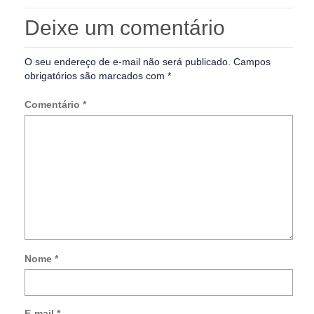
Deixe um comentário
O seu endereço de e-mail não será publicado.
Campos
obrigatórios são marcados com
*
Comentário
*
Nome
*
Not
me
so
E-mail
*