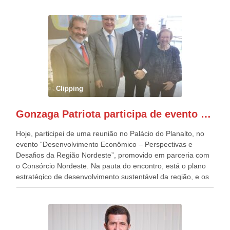
República. Gonzaga Patriota que já participou de muitos
outros desfiles, na Esplanada dos Ministérios, disse ter sido
o deste ano, o maior e o mais organizado de todos. “Há
quatro décadas, como Patriota até no nome, participo
anualmente dos desfiles de Sete de Setembro, na
Esplanada dos Ministérios, em Brasília. Este ano, o governo
preparou espaços com cadeiras e coberturas, para 30.000
pessoas, só que o número de Patriotas Brasileiros
Clipping
Independentes, dobrou na Esplanada. Eu, Lula e os
presentes, ficamos muito felizes com isto”, disse Gonzaga
Gonzaga Patriota participa de evento em prol do desenvolvimento do Nordeste
Patriota.
Hoje, participei de uma reunião no Palácio do Planalto, no
evento “Desenvolvimento Econômico – Perspectivas e
Desafios da Região Nordeste”, promovido em parceria com
o Consórcio Nordeste. Na pauta do encontro, está o plano
estratégico de desenvolvimento sustentável da região, e os
desafios para a elaboração de políticas públicas, que
possam solucionar problemas estruturais nesses estados. O
evento contou com a presença do Vice-presidente Geraldo
Alckmin, que também ocupa o Ministério do