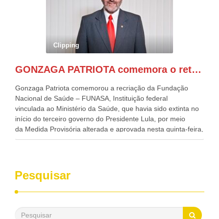
Desenvolvimento, Indústria, Comércio e Serviços, o ex
governador de Pernambuco, agora Presidente do Banco do
Nordeste, Paulo Câmara, o ex Deputado Federal, e
atualmente Superintendente da SUDENE, Danilo Cabral, da
Governadora de Pernambuco, Raquel Lyra, os ministros da
Clipping
Casa Civil, Rui Costa, e da Integração e do Desenvolvimento
Regional, Waldez Góes, entre outras diversas autoridades
GONZAGA PATRIOTA comemora o retorno da FUNASA
de todo Nordeste que também ajudam a fomentar o
progresso da região.
Gonzaga Patriota comemorou a recriação da Fundação
Nacional de Saúde – FUNASA, Instituição federal
vinculada ao Ministério da Saúde, que havia sido extinta no
início do terceiro governo do Presidente Lula, por meio
da Medida Provisória alterada e aprovada nesta quinta-feira,
pelo Congresso Nacional. Gonzaga Patriota disse hoje em
entrevistas, que durante esses 40 anos, como parlamentar,
sempre contou com o apoio da FUNASA, para o
desenvolvimento dos seus municípios e, somente o ano
Pesquisar
passado, essa Fundação distribuiu mais de três bilhões de
reais, com suas maravilhosas ações, dentre alas, mais de
500 milhões, foram aplicados em serviços de melhoria do
saneamento básico, em pequenas comunidades rurais.