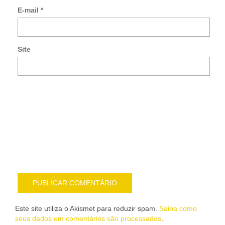
so
E-mail
*
no
co
po
e-
Site
mai
Noti
me
sob
nov
pub
por
e-
mail
Este site utiliza o Akismet para reduzir spam.
Saiba como
seus dados em comentários são processados
.