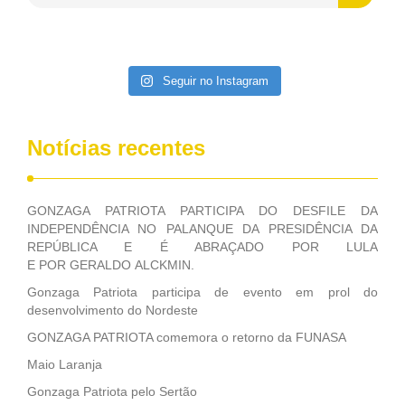
Patriota disse ainda que, mesmo sem mandato,
contribuiu muito na Câmara dos Deputados, para a retirada
da extinção da FUNASA, nessa Medida Provisória do
Executivo, aprovada ontem.
Seguir no Instagram
Notícias recentes
GONZAGA PATRIOTA PARTICIPA DO DESFILE DA
INDEPENDÊNCIA NO PALANQUE DA PRESIDÊNCIA DA
REPÚBLICA E É ABRAÇADO POR LULA
E POR GERALDO ALCKMIN.
Gonzaga Patriota participa de evento em prol do
desenvolvimento do Nordeste
GONZAGA PATRIOTA comemora o retorno da FUNASA
Maio Laranja
Gonzaga Patriota pelo Sertão