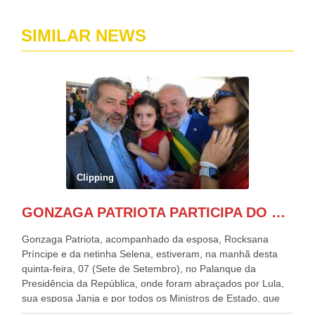
SIMILAR NEWS
Clipping
GONZAGA PATRIOTA PARTICIPA DO DESFILE DA INDEPENDÊNCIA NO PALANQUE DA PRESIDÊNCIA DA REPÚBLICA E É ABRAÇADO POR LULA E POR GERALDO ALCKMIN.
Gonzaga Patriota, acompanhado da esposa, Rocksana
Príncipe e da netinha Selena, estiveram, na manhã desta
quinta-feira, 07 (Sete de Setembro), no Palanque da
Presidência da República, onde foram abraçados por Lula,
sua esposa Janja e por todos os Ministros de Estado, que
estavam presentes, nos Desfiles da Independência da