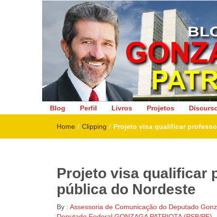
Deputado Federal
Blog
Perfil
Livros
Projetos
Discurs
Home
/
Clipping
/
Projeto visa qualificar profess
Projeto visa qualificar
pública do Nordeste
By :
Assessoria de Comunicação do Deputado Gonza
Deputado Federal GONZAGA PATRIOTA (PSB/PE)