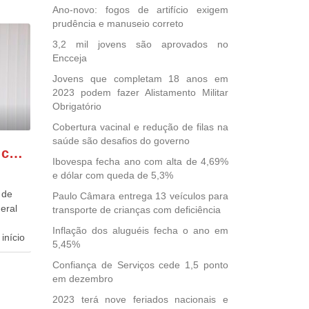
Ano-novo: fogos de artifício exigem
prudência e manuseio correto
3,2 mil jovens são aprovados no
Encceja
Jovens que completam 18 anos em
2023 podem fazer Alistamento Militar
Obrigatório
Cobertura vacinal e redução de filas na
saúde são desafios do governo
GONZAGA PATRIOTA comemora o retorno da FUNASA
Ibovespa fecha ano com alta de 4,69%
e dólar com queda de 5,3%
 de
Paulo Câmara entrega 13 veículos para
eral
transporte de crianças com deficiência
Inflação dos aluguéis fecha o ano em
início
5,45%
Confiança de Serviços cede 1,5 ponto
dida
em dezembro
esta
ional.
2023 terá nove feriados nacionais e