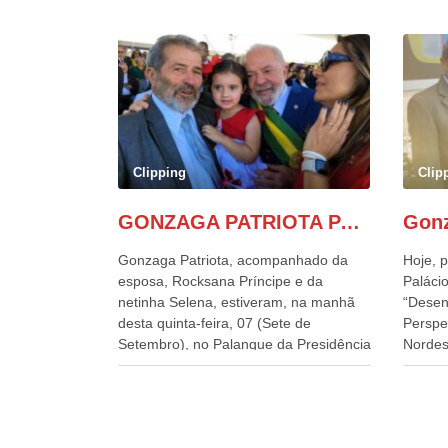
Clipping
Clip
GONZAGA PATRIOTA PARTICIPA DO DESFILE DA INDEPENDÊNCIA NO PALANQUE DA PRESIDÊNCIA DA REPÚBLICA E É ABRAÇADO POR LULA E POR GERALDO ALCKMIN.
Gonzaga Patriota, acompanhado da
Hoje, p
esposa, Rocksana Príncipe e da
Palácio
netinha Selena, estiveram, na manhã
“Desen
desta quinta-feira, 07 (Sete de
Perspe
Setembro), no Palanque da Presidência
Nordes
da República, onde foram abraçados
o Cons
por Lula, sua esposa Janja e por todos
encontr
os Ministros de Estado, que estavam
desenv
presentes, nos Desfiles da
e os d