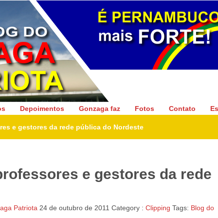
Gonzaga Patriota
os
Depoimentos
Gonzaga faz
Fotos
Contato
Es
ores e gestores da rede pública do Nordeste
 professores e gestores da rede
ga Patriota
24 de outubro de 2011
Category :
Clipping
Tags:
Blog do