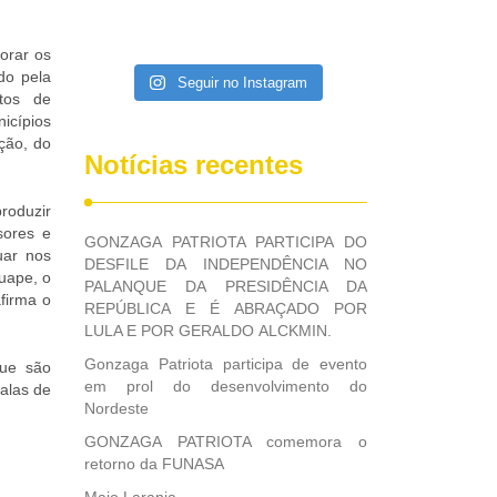
orar os
do pela
Seguir no Instagram
itos de
icípios
ação, do
Notícias recentes
roduzir
sores e
GONZAGA PATRIOTA PARTICIPA DO
uar nos
DESFILE DA INDEPENDÊNCIA NO
uape, o
PALANQUE DA PRESIDÊNCIA DA
firma o
REPÚBLICA E É ABRAÇADO POR
LULA E POR GERALDO ALCKMIN.
Gonzaga Patriota participa de evento
que são
em prol do desenvolvimento do
alas de
Nordeste
GONZAGA PATRIOTA comemora o
retorno da FUNASA