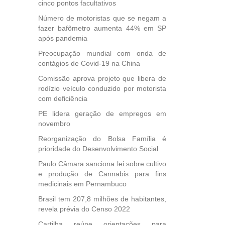
cinco pontos facultativos
40
Número de motoristas que se negam a
e
fazer bafômetro aumenta 44% em SP
 para
após pandemia
icípios
Preocupação mundial com onda de
contágios de Covid-19 na China
Comissão aprova projeto que libera de
, mais
rodízio veículo conduzido por motorista
s em
com deficiência
ento
PE lidera geração de empregos em
des
novembro
, mesmo
na
Reorganização do Bolsa Família é
etirada
prioridade do Desenvolvimento Social
Medida
Paulo Câmara sanciona lei sobre cultivo
da
e produção de Cannabis para fins
medicinais em Pernambuco
Brasil tem 207,8 milhões de habitantes,
revela prévia do Censo 2022
Cartilha reúne orientações para