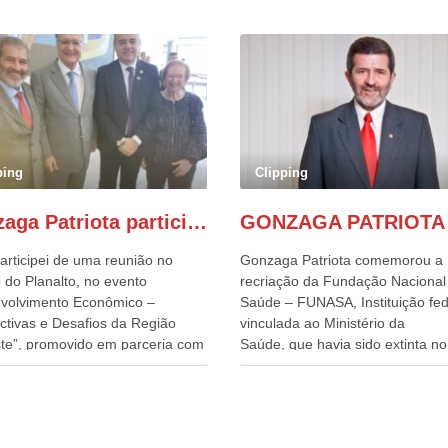
ping
Clipping
Gonzaga Patriota participa de evento em prol do desenvolvimento do Nordeste
articipei de uma reunião no
Gonzaga Patriota comemorou a
 do Planalto, no evento
recriação da Fundação Nacional
volvimento Econômico –
Saúde – FUNASA, Instituição fed
ctivas e Desafios da Região
vinculada ao Ministério da
te”, promovido em parceria com
Saúde, que havia sido extinta no 
órcio Nordeste. Na pauta do
do terceiro governo do
o, está o plano estratégico de
Presidente Lula, por meio da Me
olvimento sustentável da região,
Provisória alterada e aprovada n
esafios para a elaboração de
quinta-feira, pelo Congresso Nac