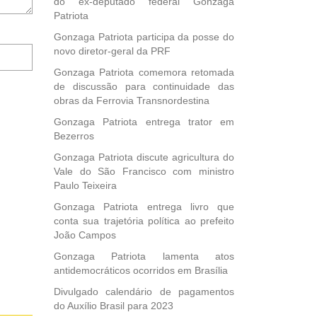
do ex-deputado federal Gonzaga
Patriota
Gonzaga Patriota participa da posse do
Notifique-
novo diretor-geral da PRF
me
Gonzaga Patriota comemora retomada
sobre
de discussão para continuidade das
novos
obras da Ferrovia Transnordestina
comentários
por
Gonzaga Patriota entrega trator em
e-
Bezerros
mail.
Gonzaga Patriota discute agricultura do
Vale do São Francisco com ministro
Paulo Teixeira
Gonzaga Patriota entrega livro que
conta sua trajetória política ao prefeito
João Campos
Gonzaga Patriota lamenta atos
antidemocráticos ocorridos em Brasília
Divulgado calendário de pagamentos
do Auxílio Brasil para 2023