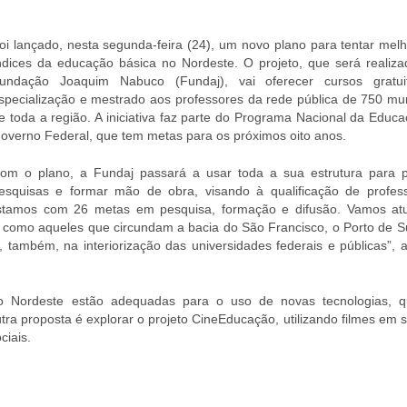
oi lançado, nesta segunda-feira (24), um novo plano para tentar melh
ndices da educação básica no Nordeste. O projeto, que será realiza
undação Joaquim Nabuco (Fundaj), vai oferecer cursos gratu
specialização e mestrado aos professores da rede pública de 750 mun
e toda a região. A iniciativa faz parte do Programa Nacional da Educ
overno Federal, que tem metas para os próximos oito anos.
om o plano, a Fundaj passará a usar toda a sua estrutura para p
esquisas e formar mão de obra, visando à qualificação de profes
Estamos com 26 metas em pesquisa, formação e difusão. Vamos at
 como aqueles que circundam a bacia do São Francisco, o Porto de S
também, na interiorização das universidades federais e públicas”, a
do Nordeste estão adequadas para o uso de novas tecnologias, 
a proposta é explorar o projeto CineEducação, utilizando filmes em s
ciais.