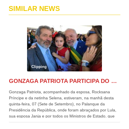
SIMILAR NEWS
Clipping
GONZAGA PATRIOTA PARTICIPA DO DESFILE DA INDEPENDÊNCIA NO PALANQUE DA PRESIDÊNCIA DA REPÚBLICA E É ABRAÇADO POR LULA E POR GERALDO ALCKMIN.
Gonzaga Patriota, acompanhado da esposa, Rocksana
Príncipe e da netinha Selena, estiveram, na manhã desta
quinta-feira, 07 (Sete de Setembro), no Palanque da
Presidência da República, onde foram abraçados por Lula,
sua esposa Janja e por todos os Ministros de Estado, que
estavam presentes, nos Desfiles da Independência da
República. Gonzaga Patriota que já participou de muitos