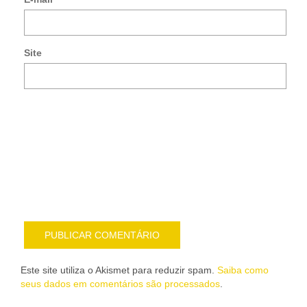
no
co
po
e-
Site
mai
Noti
me
sob
nov
pub
por
e-
mail
Este site utiliza o Akismet para reduzir spam.
Saiba como
seus dados em comentários são processados
.