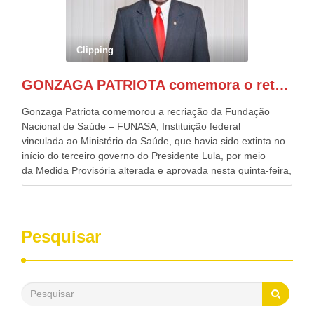
governador de Pernambuco, agora Presidente do Banco do
Nordeste, Paulo Câmara, o ex Deputado Federal, e
atualmente Superintendente da SUDENE, Danilo Cabral, da
Governadora de Pernambuco, Raquel Lyra, os ministros da
Clipping
Casa Civil, Rui Costa, e da Integração e do Desenvolvimento
Regional, Waldez Góes, entre outras diversas autoridades
GONZAGA PATRIOTA comemora o retorno da FUNASA
de todo Nordeste que também ajudam a fomentar o
progresso da região.
Gonzaga Patriota comemorou a recriação da Fundação
Nacional de Saúde – FUNASA, Instituição federal
vinculada ao Ministério da Saúde, que havia sido extinta no
início do terceiro governo do Presidente Lula, por meio
da Medida Provisória alterada e aprovada nesta quinta-feira,
pelo Congresso Nacional. Gonzaga Patriota disse hoje em
entrevistas, que durante esses 40 anos, como parlamentar,
sempre contou com o apoio da FUNASA, para o
desenvolvimento dos seus municípios e, somente o ano
Pesquisar
passado, essa Fundação distribuiu mais de três bilhões de
reais, com suas maravilhosas ações, dentre alas, mais de
500 milhões, foram aplicados em serviços de melhoria do
saneamento básico, em pequenas comunidades rurais.
Patriota disse ainda que, mesmo sem mandato,