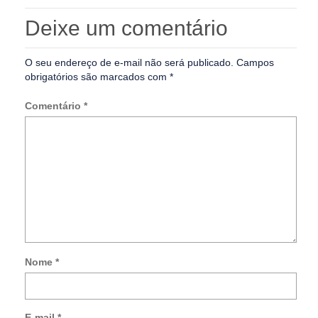
Deixe um comentário
O seu endereço de e-mail não será publicado.
Campos
obrigatórios são marcados com
*
Comentário
*
Nome
*
Not
me
so
E-mail
*