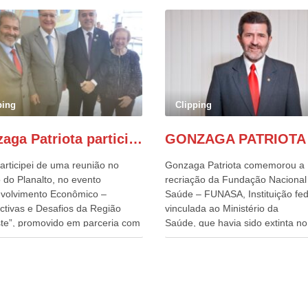
ping
Clipping
Gonzaga Patriota participa de evento em prol do desenvolvimento do Nordeste
articipei de uma reunião no
Gonzaga Patriota comemorou a
 do Planalto, no evento
recriação da Fundação Nacional
volvimento Econômico –
Saúde – FUNASA, Instituição fed
ctivas e Desafios da Região
vinculada ao Ministério da
te”, promovido em parceria com
Saúde, que havia sido extinta no 
órcio Nordeste. Na pauta do
do terceiro governo do
o, está o plano estratégico de
Presidente Lula, por meio da Me
olvimento sustentável da região,
Provisória alterada e aprovada n
esafios para a elaboração de
quinta-feira, pelo Congresso Nac
cas públicas, que possam
Gonzaga Patriota disse hoje em