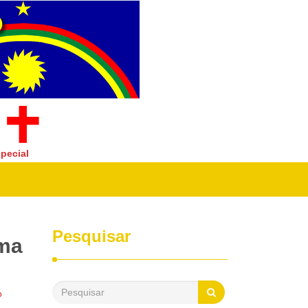
pecial
Pesquisar
ama
o