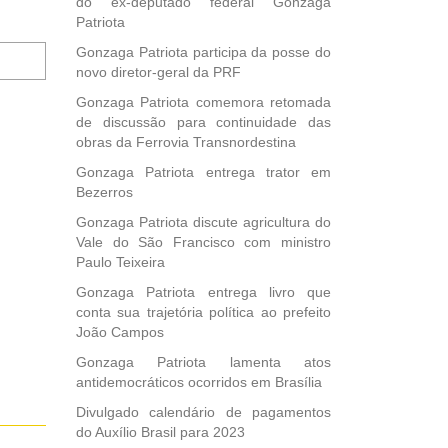
do ex-deputado federal Gonzaga
Patriota
Notifique-
Gonzaga Patriota participa da posse do
me
novo diretor-geral da PRF
sobre
Gonzaga Patriota comemora retomada
novos
de discussão para continuidade das
comentários
obras da Ferrovia Transnordestina
por
e-
Gonzaga Patriota entrega trator em
mail.
Bezerros
Gonzaga Patriota discute agricultura do
Vale do São Francisco com ministro
Paulo Teixeira
Gonzaga Patriota entrega livro que
conta sua trajetória política ao prefeito
João Campos
Gonzaga Patriota lamenta atos
antidemocráticos ocorridos em Brasília
Divulgado calendário de pagamentos
do Auxílio Brasil para 2023