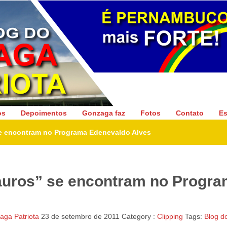
Gonzaga Patriota
os
Depoimentos
Gonzaga faz
Fotos
Contato
Es
se encontram no Programa Edenevaldo Alves
Sauros” se encontram no Progr
ga Patriota
23 de setembro de 2011
Category :
Clipping
Tags:
Blog d