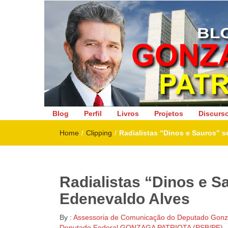
Deputado Federal
Blog
Perfil
Livros
Projetos
Discurs
Home
/
Clipping
/
Radialistas “Dinos e Sauros” 
Radialistas “Dinos e 
Edenevaldo Alves
By :
Assessoria de Comunicação do Deputado Gonza
Deputado Federal GONZAGA PATRIOTA (PSB/PE)