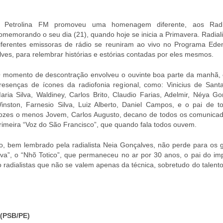
 Petrolina FM promoveu uma homenagem diferente, aos Radial
omemorando o seu dia (21), quando hoje se inicia a Primavera. Radial
iferentes emissoras de rádio se reuniram ao vivo no Programa Ede
lves, para relembrar histórias e estórias contadas por eles mesmos.
 momento de descontração envolveu o ouvinte boa parte da manhã,
resenças de ícones da radiofonia regional, como: Vinicius de Sant
aria Silva, Waldiney, Carlos Brito, Claudio Farias, Adelmir, Néya Go
inston, Farnesio Silva, Luiz Alberto, Daniel Campos, e o pai de t
ozes o menos Jovem, Carlos Augusto, decano de todos os comunicad
rimeira “Voz do São Francisco”, que quando fala todos ouvem.
co, bem lembrado pela radialista Neia Gonçalves, não perde para os 
lva”, o “Nhõ Totico”, que permaneceu no ar por 30 anos, o pai do imp
 radialistas que não se valem apenas da técnica, sobretudo do talent
(PSB/PE)