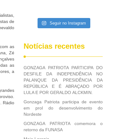
istas,
istas de
Seguir no Instagram
nevaldo
Notícias recentes
 com as
ana, Zé
nçalves
odas as
GONZAGA PATRIOTA PARTICIPA DO
ores, a
DESFILE DA INDEPENDÊNCIA NO
PALANQUE DA PRESIDÊNCIA DA
REPÚBLICA E É ABRAÇADO POR
grandes
LULA E POR GERALDO ALCKMIN.
roviso.
Gonzaga Patriota participa de evento
o. Rádio
em prol do desenvolvimento do
Nordeste
GONZAGA PATRIOTA comemora o
retorno da FUNASA