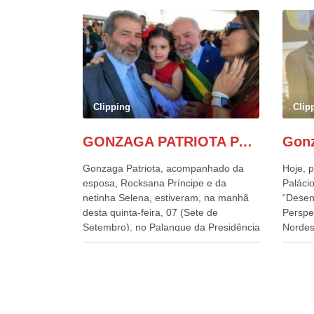
Clipping
Clip
GONZAGA PATRIOTA PARTICIPA DO DESFILE DA INDEPENDÊNCIA NO PALANQUE DA PRESIDÊNCIA DA REPÚBLICA E É ABRAÇADO POR LULA E POR GERALDO ALCKMIN.
Gonzaga Patriota, acompanhado da
Hoje, p
esposa, Rocksana Príncipe e da
Palácio
netinha Selena, estiveram, na manhã
“Desen
desta quinta-feira, 07 (Sete de
Perspe
Setembro), no Palanque da Presidência
Nordes
da República, onde foram abraçados
o Cons
por Lula, sua esposa Janja e por todos
encontr
os Ministros de Estado, que estavam
desenv
presentes, nos Desfiles da
e os d
Independência da República. Gonzaga
políti