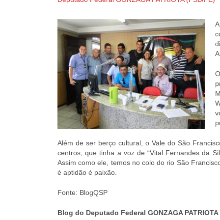
A
c
d
A
O
p
M
W
v
p
Além de ser berço cultural, o Vale do São Francis
centros, que tinha a voz de “Vital Fernandes da Si
Assim como ele, temos no colo do rio São Francisco
é aptidão é paixão.
Fonte: BlogQSP
Blog do Deputado Federal GONZAGA PATRIOTA 