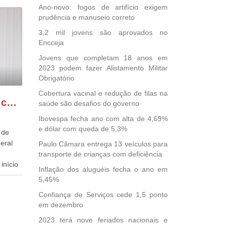
Ano-novo: fogos de artifício exigem
prudência e manuseio correto
3,2 mil jovens são aprovados no
Encceja
Jovens que completam 18 anos em
2023 podem fazer Alistamento Militar
Obrigatório
Cobertura vacinal e redução de filas na
GONZAGA PATRIOTA comemora o retorno da FUNASA
saúde são desafios do governo
Ibovespa fecha ano com alta de 4,69%
e dólar com queda de 5,3%
 de
eral
Paulo Câmara entrega 13 veículos para
transporte de crianças com deficiência
início
Inflação dos aluguéis fecha o ano em
5,45%
dida
Confiança de Serviços cede 1,5 ponto
esta
em dezembro
ional.
2023 terá nove feriados nacionais e