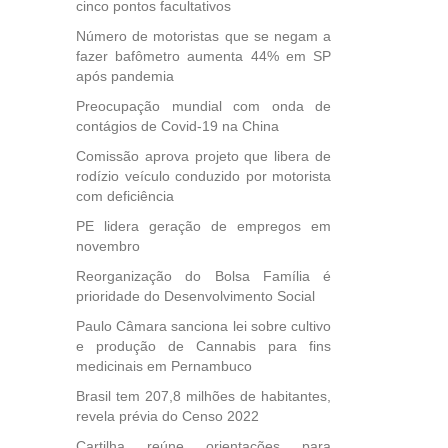
40
cinco pontos facultativos
e
Número de motoristas que se negam a
 para
fazer bafômetro aumenta 44% em SP
icípios
após pandemia
Preocupação mundial com onda de
contágios de Covid-19 na China
, mais
Comissão aprova projeto que libera de
s em
rodízio veículo conduzido por motorista
ento
com deficiência
des
PE lidera geração de empregos em
, mesmo
novembro
na
etirada
Reorganização do Bolsa Família é
Medida
prioridade do Desenvolvimento Social
da
Paulo Câmara sanciona lei sobre cultivo
e produção de Cannabis para fins
medicinais em Pernambuco
Brasil tem 207,8 milhões de habitantes,
revela prévia do Censo 2022
Cartilha reúne orientações para