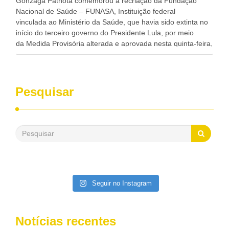
Gonzaga Patriota comemorou a recriação da Fundação
Nacional de Saúde – FUNASA, Instituição federal
vinculada ao Ministério da Saúde, que havia sido extinta no
início do terceiro governo do Presidente Lula, por meio
da Medida Provisória alterada e aprovada nesta quinta-feira,
pelo Congresso Nacional. Gonzaga Patriota disse hoje em
entrevistas, que durante esses 40 anos, como parlamentar,
sempre contou com o apoio da FUNASA, para o
desenvolvimento dos seus municípios e, somente o ano
Pesquisar
passado, essa Fundação distribuiu mais de três bilhões de
reais, com suas maravilhosas ações, dentre alas, mais de
500 milhões, foram aplicados em serviços de melhoria do
saneamento básico, em pequenas comunidades rurais.
Patriota disse ainda que, mesmo sem mandato,
contribuiu muito na Câmara dos Deputados, para a retirada
da extinção da FUNASA, nessa Medida Provisória do
Executivo, aprovada ontem.
Seguir no Instagram
Notícias recentes