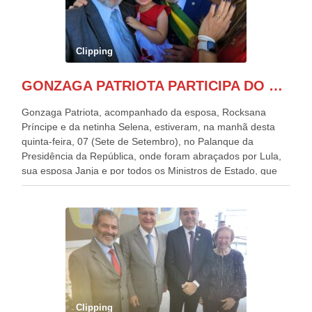
Clipping
GONZAGA PATRIOTA PARTICIPA DO DESFILE DA INDEPENDÊNCIA NO PALANQUE DA PRESIDÊNCIA DA REPÚBLICA E É ABRAÇADO POR LULA E POR GERALDO ALCKMIN.
Gonzaga Patriota, acompanhado da esposa, Rocksana
Príncipe e da netinha Selena, estiveram, na manhã desta
quinta-feira, 07 (Sete de Setembro), no Palanque da
Presidência da República, onde foram abraçados por Lula,
sua esposa Janja e por todos os Ministros de Estado, que
estavam presentes, nos Desfiles da Independência da
República. Gonzaga Patriota que já participou de muitos
outros desfiles, na Esplanada dos Ministérios, disse ter sido
o deste ano, o maior e o mais organizado de todos. “Há
quatro décadas, como Patriota até no nome, participo
anualmente dos desfiles de Sete de Setembro, na
Esplanada dos Ministérios, em Brasília. Este ano, o governo
preparou espaços com cadeiras e coberturas, para 30.000
pessoas, só que o número de Patriotas Brasileiros
Clipping