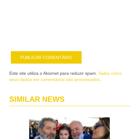
me
sob
nov
pub
por
e-
mail
Este site utiliza o Akismet para reduzir spam.
Saiba como
seus dados em comentários são processados
.
SIMILAR NEWS