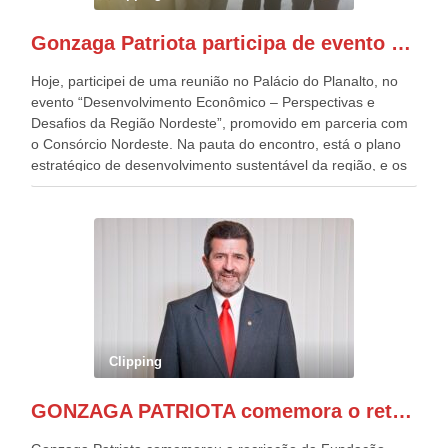
Independentes, dobrou na Esplanada. Eu, Lula e os
presentes, ficamos muito felizes com isto”, disse Gonzaga
Gonzaga Patriota participa de evento em prol do desenvolvimento do Nordeste
Patriota.
Hoje, participei de uma reunião no Palácio do Planalto, no
evento “Desenvolvimento Econômico – Perspectivas e
Desafios da Região Nordeste”, promovido em parceria com
o Consórcio Nordeste. Na pauta do encontro, está o plano
estratégico de desenvolvimento sustentável da região, e os
desafios para a elaboração de políticas públicas, que
possam solucionar problemas estruturais nesses estados. O
evento contou com a presença do Vice-presidente Geraldo
Alckmin, que também ocupa o Ministério do
Desenvolvimento, Indústria, Comércio e Serviços, o ex
governador de Pernambuco, agora Presidente do Banco do
Nordeste, Paulo Câmara, o ex Deputado Federal, e
atualmente Superintendente da SUDENE, Danilo Cabral, da
Governadora de Pernambuco, Raquel Lyra, os ministros da
Clipping
Casa Civil, Rui Costa, e da Integração e do Desenvolvimento
Regional, Waldez Góes, entre outras diversas autoridades
GONZAGA PATRIOTA comemora o retorno da FUNASA
de todo Nordeste que também ajudam a fomentar o
progresso da região.