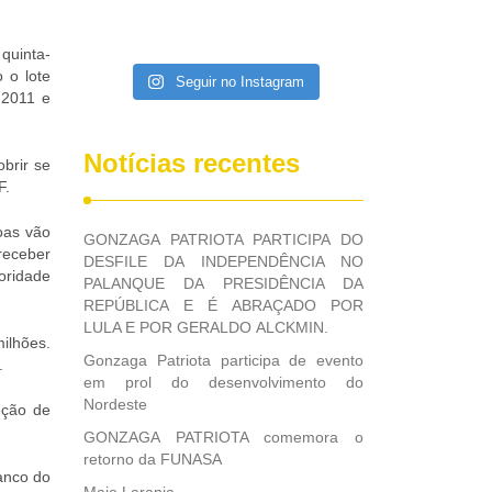
quinta-
 o lote
Seguir no Instagram
 2011 e
Notícias recentes
brir se
F.
oas vão
GONZAGA PATRIOTA PARTICIPA DO
 receber
DESFILE DA INDEPENDÊNCIA NO
oridade
PALANQUE DA PRESIDÊNCIA DA
REPÚBLICA E É ABRAÇADO POR
LULA E POR GERALDO ALCKMIN.
milhões.
Gonzaga Patriota participa de evento
.
em prol do desenvolvimento do
Nordeste
eção de
GONZAGA PATRIOTA comemora o
retorno da FUNASA
Banco do