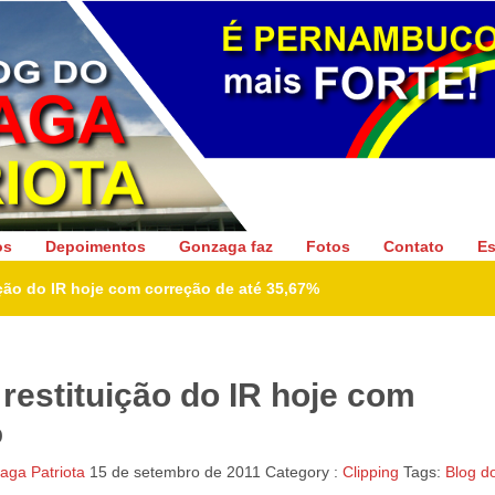
Gonzaga Patriota
os
Depoimentos
Gonzaga faz
Fotos
Contato
Es
ição do IR hoje com correção de até 35,67%
 restituição do IR hoje com
%
ga Patriota
15 de setembro de 2011
Category :
Clipping
Tags:
Blog d