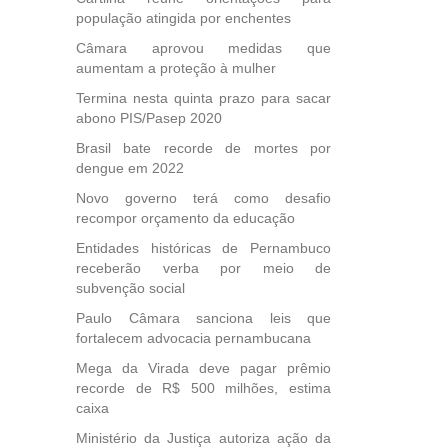
população atingida por enchentes
, mais
s em
Câmara aprovou medidas que
ento
aumentam a proteção à mulher
des
Termina nesta quinta prazo para sacar
, mesmo
abono PIS/Pasep 2020
na
Brasil bate recorde de mortes por
etirada
dengue em 2022
Medida
da
Novo governo terá como desafio
recompor orçamento da educação
Entidades históricas de Pernambuco
receberão verba por meio de
subvenção social
Paulo Câmara sanciona leis que
fortalecem advocacia pernambucana
Mega da Virada deve pagar prêmio
recorde de R$ 500 milhões, estima
caixa
Ministério da Justiça autoriza ação da