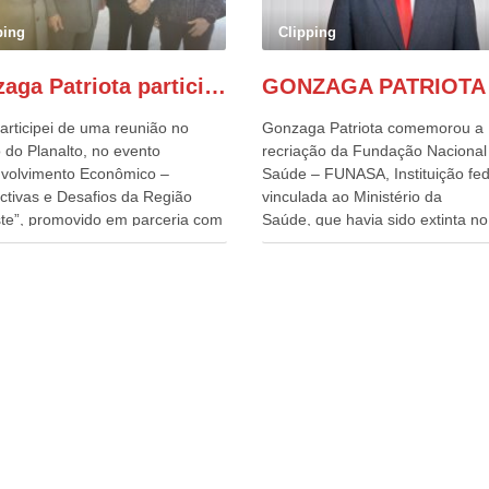
ping
Clipping
Gonzaga Patriota participa de evento em prol do desenvolvimento do Nordeste
articipei de uma reunião no
Gonzaga Patriota comemorou a
 do Planalto, no evento
recriação da Fundação Nacional
volvimento Econômico –
Saúde – FUNASA, Instituição fed
ctivas e Desafios da Região
vinculada ao Ministério da
te”, promovido em parceria com
Saúde, que havia sido extinta no 
órcio Nordeste. Na pauta do
do terceiro governo do
o, está o plano estratégico de
Presidente Lula, por meio da Me
olvimento sustentável da região,
Provisória alterada e aprovada n
esafios para a elaboração de
quinta-feira, pelo Congresso Nac
cas públicas, que possam
Gonzaga Patriota disse hoje em
onar problemas estruturais
entrevistas, que durante esses 
 estados. O evento contou com
anos, como parlamentar, sempr
ença do Vice-presidente Geraldo
contou com o apoio da FUNASA,
n, que também ocupa o
o desenvolvimento dos seus mun
ério do Desenvolvimento,
e, somente o ano passado, essa
ia, Comércio e Serviços, o ex
Fundação distribuiu mais de três