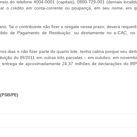
 meio do telefone 4004-0001 (capitais), 0800-729-001 (demais localid
endar o crédito em conta-corrente ou poupança, em seu nome, em q
ano. Se o contribuinte não fizer o resgate nesse prazo, deverá requerê
Pedido de Pagamento de Restituição, ou diretamente no e-CAC, no 
os dias e não fizer parte do quarto lote, tenha calma porque seu dinh
tituição do IR/2011 em outras três parcelas – em outubro, em novemb
a entrega de aproximadamente 24,37 milhões de declarações do IRP
(PSB/PE)