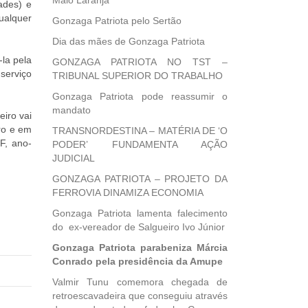
Maio Laranja
ades) e
ualquer
Gonzaga Patriota pelo Sertão
Dia das mães de Gonzaga Patriota
-la pela
GONZAGA PATRIOTA NO TST –
serviço
TRIBUNAL SUPERIOR DO TRABALHO
Gonzaga Patriota pode reassumir o
mandato
eiro vai
ro e em
TRANSNORDESTINA – MATÉRIA DE ‘O
F, ano-
PODER’ FUNDAMENTA AÇÃO
JUDICIAL
GONZAGA PATRIOTA – PROJETO DA
FERROVIA DINAMIZA ECONOMIA
Gonzaga Patriota lamenta falecimento
do ex-vereador de Salgueiro Ivo Júnior
Gonzaga Patriota parabeniza Márcia
Conrado pela presidência da Amupe
Valmir Tunu comemora chegada de
retroescavadeira que conseguiu através