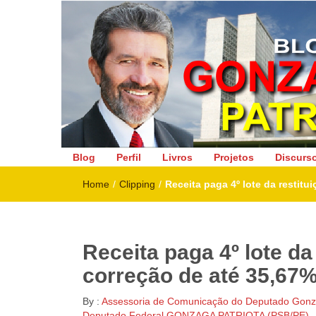
Deputado Federal
Blog
Perfil
Livros
Projetos
Discurs
Home
/
Clipping
/
Receita paga 4º lote da restitu
Receita paga 4º lote da
correção de até 35,67
By :
Assessoria de Comunicação do Deputado Gonza
Deputado Federal GONZAGA PATRIOTA (PSB/PE)