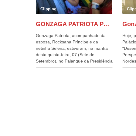
Clipping
Clip
GONZAGA PATRIOTA PARTICIPA DO DESFILE DA INDEPENDÊNCIA NO PALANQUE DA PRESIDÊNCIA DA REPÚBLICA E É ABRAÇADO POR LULA E POR GERALDO ALCKMIN.
Gonzaga Patriota, acompanhado da
Hoje, p
esposa, Rocksana Príncipe e da
Palácio
netinha Selena, estiveram, na manhã
“Desen
desta quinta-feira, 07 (Sete de
Perspe
Setembro), no Palanque da Presidência
Nordes
da República, onde foram abraçados
o Cons
por Lula, sua esposa Janja e por todos
encontr
os Ministros de Estado, que estavam
desenv
presentes, nos Desfiles da
e os d
Independência da República. Gonzaga
políti
Patriota que já participou de muitos
soluci
outros desfiles, na Esplanada dos
nesses
Ministérios, disse ter sido o deste ano,
a pres
o maior e o mais organizado de todos.
Alckmi
“Há quatro décadas, como Patriota até
Minist
no nome, participo anualmente dos
Indústr