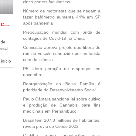
cinco pontos facultativos
Número de motoristas que se negam a
fazer bafômetro aumenta 44% em SP
GONZAGA PATRIOTA comemora o retorno da FUNASA
após pandemia
Preocupação mundial com onda de
contágios de Covid-19 na China
 de
Comissão aprova projeto que libera de
eral
rodízio veículo conduzido por motorista
com deficiência
início
PE lidera geração de empregos em
dida
novembro
esta
Reorganização do Bolsa Família é
ional.
prioridade do Desenvolvimento Social
Paulo Câmara sanciona lei sobre cultivo
40
e produção de Cannabis para fins
e
medicinais em Pernambuco
 para
icípios
Brasil tem 207,8 milhões de habitantes,
revela prévia do Censo 2022
Cartilha reúne orientações para