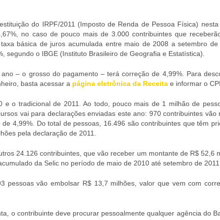
restituição do IRPF/2011 (Imposto de Renda de Pessoa Física) nesta 
35,67%, no caso de pouco mais de 3.000 contribuintes que receberão
 taxa básica de juros acumulada entre maio de 2008 a setembro de
, segundo o IBGE (Instituto Brasileiro de Geografia e Estatística).
te ano – o grosso do pagamento – terá correção de 4,99%. Para desco
inheiro, basta acessar a
página eletrônica da Receita
e informar o CP
10 e o tradicional de 2011. Ao todo, pouco mais de 1 milhão de pess
cursos vai para declarações enviadas este ano: 970 contribuintes vão
de 4,99%. Do total de pessoas, 16.496 são contribuintes que têm pri
lhões pela declaração de 2011.
outros 24.126 contribuintes, que vão receber um montante de R$ 52,6 
acumulado da Selic no período de maio de 2010 até setembro de 2011
.893 pessoas vão embolsar R$ 13,7 milhões, valor que vem com corr
onta, o contribuinte deve procurar pessoalmente qualquer agência do 