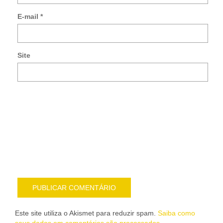
so
E-mail
*
no
co
po
e-
Site
mai
Noti
me
sob
nov
pub
por
e-
mail
Este site utiliza o Akismet para reduzir spam.
Saiba como
seus dados em comentários são processados
.