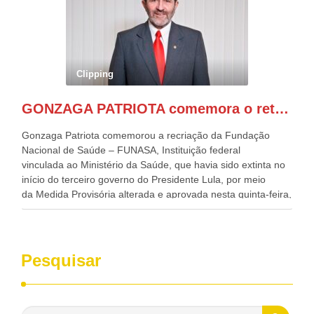
Desenvolvimento, Indústria, Comércio e Serviços, o ex
governador de Pernambuco, agora Presidente do Banco do
Nordeste, Paulo Câmara, o ex Deputado Federal, e
atualmente Superintendente da SUDENE, Danilo Cabral, da
Governadora de Pernambuco, Raquel Lyra, os ministros da
Clipping
Casa Civil, Rui Costa, e da Integração e do Desenvolvimento
Regional, Waldez Góes, entre outras diversas autoridades
GONZAGA PATRIOTA comemora o retorno da FUNASA
de todo Nordeste que também ajudam a fomentar o
progresso da região.
Gonzaga Patriota comemorou a recriação da Fundação
Nacional de Saúde – FUNASA, Instituição federal
vinculada ao Ministério da Saúde, que havia sido extinta no
início do terceiro governo do Presidente Lula, por meio
da Medida Provisória alterada e aprovada nesta quinta-feira,
pelo Congresso Nacional. Gonzaga Patriota disse hoje em
entrevistas, que durante esses 40 anos, como parlamentar,
sempre contou com o apoio da FUNASA, para o
desenvolvimento dos seus municípios e, somente o ano
Pesquisar
passado, essa Fundação distribuiu mais de três bilhões de
reais, com suas maravilhosas ações, dentre alas, mais de
500 milhões, foram aplicados em serviços de melhoria do
saneamento básico, em pequenas comunidades rurais.