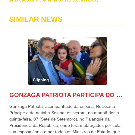
SIMILAR NEWS
Clipping
GONZAGA PATRIOTA PARTICIPA DO DESFILE DA INDEPENDÊNCIA NO PALANQUE DA PRESIDÊNCIA DA REPÚBLICA E É ABRAÇADO POR LULA E POR GERALDO ALCKMIN.
Gonzaga Patriota, acompanhado da esposa, Rocksana
Príncipe e da netinha Selena, estiveram, na manhã desta
quinta-feira, 07 (Sete de Setembro), no Palanque da
Presidência da República, onde foram abraçados por Lula,
sua esposa Janja e por todos os Ministros de Estado, que