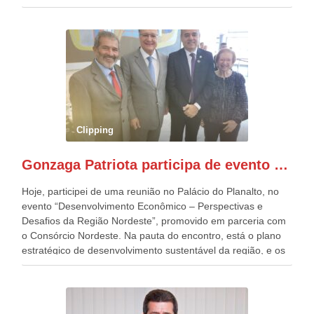
estavam presentes, nos Desfiles da Independência da
República. Gonzaga Patriota que já participou de muitos
outros desfiles, na Esplanada dos Ministérios, disse ter sido
o deste ano, o maior e o mais organizado de todos. “Há
quatro décadas, como Patriota até no nome, participo
anualmente dos desfiles de Sete de Setembro, na
Esplanada dos Ministérios, em Brasília. Este ano, o governo
preparou espaços com cadeiras e coberturas, para 30.000
pessoas, só que o número de Patriotas Brasileiros
Clipping
Independentes, dobrou na Esplanada. Eu, Lula e os
presentes, ficamos muito felizes com isto”, disse Gonzaga
Gonzaga Patriota participa de evento em prol do desenvolvimento do Nordeste
Patriota.
Hoje, participei de uma reunião no Palácio do Planalto, no
evento “Desenvolvimento Econômico – Perspectivas e
Desafios da Região Nordeste”, promovido em parceria com
o Consórcio Nordeste. Na pauta do encontro, está o plano
estratégico de desenvolvimento sustentável da região, e os
desafios para a elaboração de políticas públicas, que
possam solucionar problemas estruturais nesses estados. O
evento contou com a presença do Vice-presidente Geraldo
Alckmin, que também ocupa o Ministério do