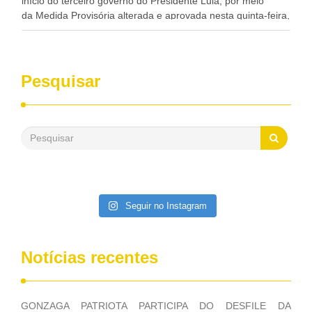
início do terceiro governo do Presidente Lula, por meio
da Medida Provisória alterada e aprovada nesta quinta-feira,
pelo Congresso Nacional. Gonzaga Patriota disse hoje em
entrevistas, que durante esses 40 anos, como parlamentar,
sempre contou com o apoio da FUNASA, para o
desenvolvimento dos seus municípios e, somente o ano
Pesquisar
passado, essa Fundação distribuiu mais de três bilhões de
reais, com suas maravilhosas ações, dentre alas, mais de
500 milhões, foram aplicados em serviços de melhoria do
saneamento básico, em pequenas comunidades rurais.
Patriota disse ainda que, mesmo sem mandato,
contribuiu muito na Câmara dos Deputados, para a retirada
da extinção da FUNASA, nessa Medida Provisória do
Executivo, aprovada ontem.
Seguir no Instagram
Notícias recentes
GONZAGA PATRIOTA PARTICIPA DO DESFILE DA