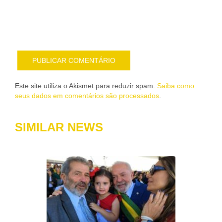
pub
por
e-
mail
Este site utiliza o Akismet para reduzir spam.
Saiba como
seus dados em comentários são processados
.
SIMILAR NEWS