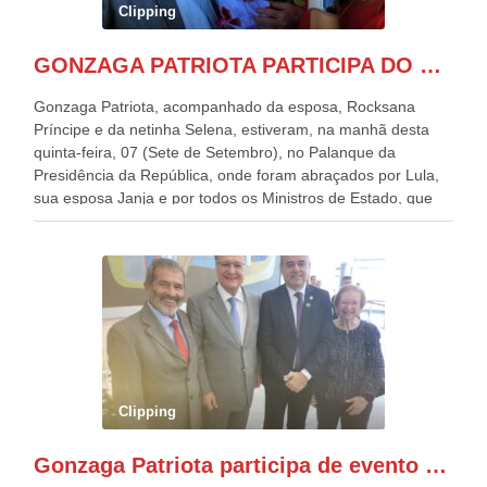
Clipping
GONZAGA PATRIOTA PARTICIPA DO DESFILE DA INDEPENDÊNCIA NO PALANQUE DA PRESIDÊNCIA DA REPÚBLICA E É ABRAÇADO POR LULA E POR GERALDO ALCKMIN.
Gonzaga Patriota, acompanhado da esposa, Rocksana
Príncipe e da netinha Selena, estiveram, na manhã desta
quinta-feira, 07 (Sete de Setembro), no Palanque da
Presidência da República, onde foram abraçados por Lula,
sua esposa Janja e por todos os Ministros de Estado, que
estavam presentes, nos Desfiles da Independência da
República. Gonzaga Patriota que já participou de muitos
outros desfiles, na Esplanada dos Ministérios, disse ter sido
o deste ano, o maior e o mais organizado de todos. “Há
quatro décadas, como Patriota até no nome, participo
anualmente dos desfiles de Sete de Setembro, na
Esplanada dos Ministérios, em Brasília. Este ano, o governo
preparou espaços com cadeiras e coberturas, para 30.000
pessoas, só que o número de Patriotas Brasileiros
Clipping
Independentes, dobrou na Esplanada. Eu, Lula e os
presentes, ficamos muito felizes com isto”, disse Gonzaga
Gonzaga Patriota participa de evento em prol do desenvolvimento do Nordeste
Patriota.