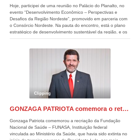
Hoje, participei de uma reunião no Palácio do Planalto, no
evento “Desenvolvimento Econômico – Perspectivas e
Desafios da Região Nordeste”, promovido em parceria com
o Consórcio Nordeste. Na pauta do encontro, está o plano
estratégico de desenvolvimento sustentável da região, e os
desafios para a elaboração de políticas públicas, que
possam solucionar problemas estruturais nesses estados. O
evento contou com a presença do Vice-presidente Geraldo
Alckmin, que também ocupa o Ministério do
Desenvolvimento, Indústria, Comércio e Serviços, o ex
governador de Pernambuco, agora Presidente do Banco do
Nordeste, Paulo Câmara, o ex Deputado Federal, e
atualmente Superintendente da SUDENE, Danilo Cabral, da
Governadora de Pernambuco, Raquel Lyra, os ministros da
Clipping
Casa Civil, Rui Costa, e da Integração e do Desenvolvimento
Regional, Waldez Góes, entre outras diversas autoridades
GONZAGA PATRIOTA comemora o retorno da FUNASA
de todo Nordeste que também ajudam a fomentar o
progresso da região.
Gonzaga Patriota comemorou a recriação da Fundação
Nacional de Saúde – FUNASA, Instituição federal
vinculada ao Ministério da Saúde, que havia sido extinta no