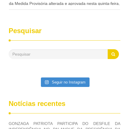
da Medida Provisória alterada e aprovada nesta quinta-feira,
pelo Congresso Nacional. Gonzaga Patriota disse hoje em
entrevistas, que durante esses 40 anos, como parlamentar,
sempre contou com o apoio da FUNASA, para o
desenvolvimento dos seus municípios e, somente o ano
Pesquisar
passado, essa Fundação distribuiu mais de três bilhões de
reais, com suas maravilhosas ações, dentre alas, mais de
500 milhões, foram aplicados em serviços de melhoria do
saneamento básico, em pequenas comunidades rurais.
Patriota disse ainda que, mesmo sem mandato,
contribuiu muito na Câmara dos Deputados, para a retirada
da extinção da FUNASA, nessa Medida Provisória do
Executivo, aprovada ontem.
Seguir no Instagram
Notícias recentes
GONZAGA PATRIOTA PARTICIPA DO DESFILE DA