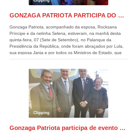
Clipping
GONZAGA PATRIOTA PARTICIPA DO DESFILE DA INDEPENDÊNCIA NO PALANQUE DA PRESIDÊNCIA DA REPÚBLICA E É ABRAÇADO POR LULA E POR GERALDO ALCKMIN.
Gonzaga Patriota, acompanhado da esposa, Rocksana
Príncipe e da netinha Selena, estiveram, na manhã desta
quinta-feira, 07 (Sete de Setembro), no Palanque da
Presidência da República, onde foram abraçados por Lula,
sua esposa Janja e por todos os Ministros de Estado, que
estavam presentes, nos Desfiles da Independência da
República. Gonzaga Patriota que já participou de muitos
outros desfiles, na Esplanada dos Ministérios, disse ter sido
o deste ano, o maior e o mais organizado de todos. “Há
quatro décadas, como Patriota até no nome, participo
anualmente dos desfiles de Sete de Setembro, na
Esplanada dos Ministérios, em Brasília. Este ano, o governo
preparou espaços com cadeiras e coberturas, para 30.000
pessoas, só que o número de Patriotas Brasileiros
Clipping
Independentes, dobrou na Esplanada. Eu, Lula e os
presentes, ficamos muito felizes com isto”, disse Gonzaga
Gonzaga Patriota participa de evento em prol do desenvolvimento do Nordeste
Patriota.