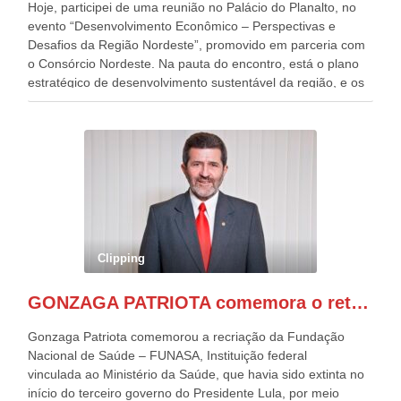
Hoje, participei de uma reunião no Palácio do Planalto, no
evento “Desenvolvimento Econômico – Perspectivas e
Desafios da Região Nordeste”, promovido em parceria com
o Consórcio Nordeste. Na pauta do encontro, está o plano
estratégico de desenvolvimento sustentável da região, e os
desafios para a elaboração de políticas públicas, que
possam solucionar problemas estruturais nesses estados. O
evento contou com a presença do Vice-presidente Geraldo
Alckmin, que também ocupa o Ministério do
Desenvolvimento, Indústria, Comércio e Serviços, o ex
governador de Pernambuco, agora Presidente do Banco do
Nordeste, Paulo Câmara, o ex Deputado Federal, e
atualmente Superintendente da SUDENE, Danilo Cabral, da
Governadora de Pernambuco, Raquel Lyra, os ministros da
Clipping
Casa Civil, Rui Costa, e da Integração e do Desenvolvimento
Regional, Waldez Góes, entre outras diversas autoridades
GONZAGA PATRIOTA comemora o retorno da FUNASA
de todo Nordeste que também ajudam a fomentar o
progresso da região.
Gonzaga Patriota comemorou a recriação da Fundação
Nacional de Saúde – FUNASA, Instituição federal
vinculada ao Ministério da Saúde, que havia sido extinta no
início do terceiro governo do Presidente Lula, por meio