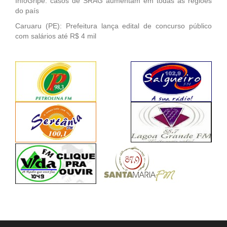
InfoGripe: casos de SRAG aumentam em todas as regiões
do país
Caruaru (PE): Prefeitura lança edital de concurso público
com salários até R$ 4 mil