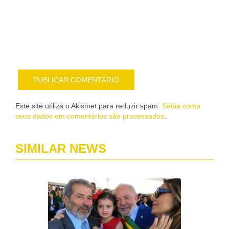
nov
pub
por
e-
mail
Este site utiliza o Akismet para reduzir spam.
Saiba como
seus dados em comentários são processados
.
SIMILAR NEWS