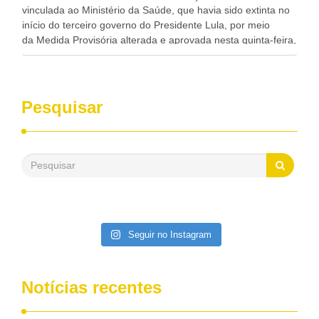
vinculada ao Ministério da Saúde, que havia sido extinta no
início do terceiro governo do Presidente Lula, por meio
da Medida Provisória alterada e aprovada nesta quinta-feira,
pelo Congresso Nacional. Gonzaga Patriota disse hoje em
entrevistas, que durante esses 40 anos, como parlamentar,
sempre contou com o apoio da FUNASA, para o
desenvolvimento dos seus municípios e, somente o ano
Pesquisar
passado, essa Fundação distribuiu mais de três bilhões de
reais, com suas maravilhosas ações, dentre alas, mais de
500 milhões, foram aplicados em serviços de melhoria do
saneamento básico, em pequenas comunidades rurais.
Patriota disse ainda que, mesmo sem mandato,
contribuiu muito na Câmara dos Deputados, para a retirada
da extinção da FUNASA, nessa Medida Provisória do
Executivo, aprovada ontem.
Seguir no Instagram
Notícias recentes