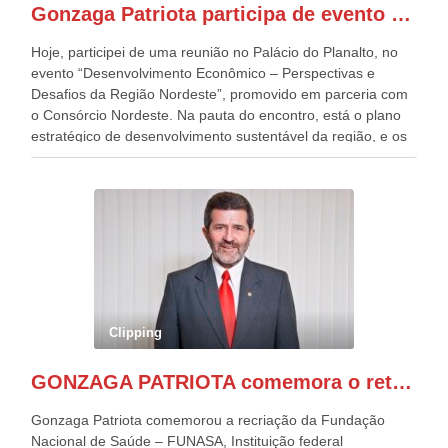
Gonzaga Patriota participa de evento em prol do desenvolvimento do Nordeste
Patriota.
Hoje, participei de uma reunião no Palácio do Planalto, no
evento “Desenvolvimento Econômico – Perspectivas e
Desafios da Região Nordeste”, promovido em parceria com
o Consórcio Nordeste. Na pauta do encontro, está o plano
estratégico de desenvolvimento sustentável da região, e os
desafios para a elaboração de políticas públicas, que
possam solucionar problemas estruturais nesses estados. O
evento contou com a presença do Vice-presidente Geraldo
Alckmin, que também ocupa o Ministério do
Desenvolvimento, Indústria, Comércio e Serviços, o ex
governador de Pernambuco, agora Presidente do Banco do
Nordeste, Paulo Câmara, o ex Deputado Federal, e
atualmente Superintendente da SUDENE, Danilo Cabral, da
Governadora de Pernambuco, Raquel Lyra, os ministros da
Clipping
Casa Civil, Rui Costa, e da Integração e do Desenvolvimento
Regional, Waldez Góes, entre outras diversas autoridades
GONZAGA PATRIOTA comemora o retorno da FUNASA
de todo Nordeste que também ajudam a fomentar o
progresso da região.
Gonzaga Patriota comemorou a recriação da Fundação
Nacional de Saúde – FUNASA, Instituição federal