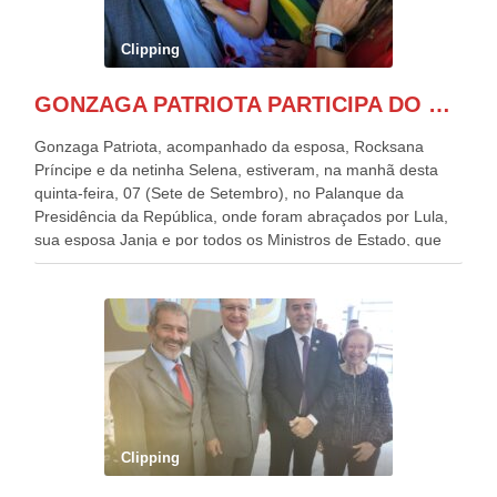
Clipping
GONZAGA PATRIOTA PARTICIPA DO DESFILE DA INDEPENDÊNCIA NO PALANQUE DA PRESIDÊNCIA DA REPÚBLICA E É ABRAÇADO POR LULA E POR GERALDO ALCKMIN.
Gonzaga Patriota, acompanhado da esposa, Rocksana
Príncipe e da netinha Selena, estiveram, na manhã desta
quinta-feira, 07 (Sete de Setembro), no Palanque da
Presidência da República, onde foram abraçados por Lula,
sua esposa Janja e por todos os Ministros de Estado, que
estavam presentes, nos Desfiles da Independência da
República. Gonzaga Patriota que já participou de muitos
outros desfiles, na Esplanada dos Ministérios, disse ter sido
o deste ano, o maior e o mais organizado de todos. “Há
quatro décadas, como Patriota até no nome, participo
anualmente dos desfiles de Sete de Setembro, na
Esplanada dos Ministérios, em Brasília. Este ano, o governo
preparou espaços com cadeiras e coberturas, para 30.000
pessoas, só que o número de Patriotas Brasileiros
Clipping
Independentes, dobrou na Esplanada. Eu, Lula e os
presentes, ficamos muito felizes com isto”, disse Gonzaga