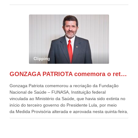
desafios para a elaboração de políticas públicas, que
possam solucionar problemas estruturais nesses estados. O
evento contou com a presença do Vice-presidente Geraldo
Alckmin, que também ocupa o Ministério do
Desenvolvimento, Indústria, Comércio e Serviços, o ex
governador de Pernambuco, agora Presidente do Banco do
Nordeste, Paulo Câmara, o ex Deputado Federal, e
atualmente Superintendente da SUDENE, Danilo Cabral, da
Governadora de Pernambuco, Raquel Lyra, os ministros da
Clipping
Casa Civil, Rui Costa, e da Integração e do Desenvolvimento
Regional, Waldez Góes, entre outras diversas autoridades
GONZAGA PATRIOTA comemora o retorno da FUNASA
de todo Nordeste que também ajudam a fomentar o
progresso da região.
Gonzaga Patriota comemorou a recriação da Fundação
Nacional de Saúde – FUNASA, Instituição federal
vinculada ao Ministério da Saúde, que havia sido extinta no
início do terceiro governo do Presidente Lula, por meio
da Medida Provisória alterada e aprovada nesta quinta-feira,
pelo Congresso Nacional. Gonzaga Patriota disse hoje em
entrevistas, que durante esses 40 anos, como parlamentar,
sempre contou com o apoio da FUNASA, para o
desenvolvimento dos seus municípios e, somente o ano