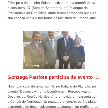
Príncipe e da netinha Selena, estiveram, na manhã desta
quinta-feira, 07 (Sete de Setembro), no Palanque da
Presidência da República, onde foram abraçados por Lula,
sua esposa Janja e por todos os Ministros de Estado, que
estavam presentes, nos Desfiles da Independência da
República. Gonzaga Patriota que já participou de muitos
outros desfiles, na Esplanada dos Ministérios, disse ter sido
o deste ano, o maior e o mais organizado de todos. “Há
quatro décadas, como Patriota até no nome, participo
anualmente dos desfiles de Sete de Setembro, na
Esplanada dos Ministérios, em Brasília. Este ano, o governo
preparou espaços com cadeiras e coberturas, para 30.000
pessoas, só que o número de Patriotas Brasileiros
Clipping
Independentes, dobrou na Esplanada. Eu, Lula e os
presentes, ficamos muito felizes com isto”, disse Gonzaga
Gonzaga Patriota participa de evento em prol do desenvolvimento do Nordeste
Patriota.
Hoje, participei de uma reunião no Palácio do Planalto, no
evento “Desenvolvimento Econômico – Perspectivas e
Desafios da Região Nordeste”, promovido em parceria com
o Consórcio Nordeste. Na pauta do encontro, está o plano
estratégico de desenvolvimento sustentável da região, e os