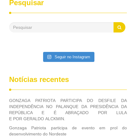
Pesquisar
passado, essa Fundação distribuiu mais de três bilhões de
reais, com suas maravilhosas ações, dentre alas, mais de
500 milhões, foram aplicados em serviços de melhoria do
saneamento básico, em pequenas comunidades rurais.
Patriota disse ainda que, mesmo sem mandato,
contribuiu muito na Câmara dos Deputados, para a retirada
da extinção da FUNASA, nessa Medida Provisória do
Executivo, aprovada ontem.
Seguir no Instagram
Notícias recentes
GONZAGA PATRIOTA PARTICIPA DO DESFILE DA
INDEPENDÊNCIA NO PALANQUE DA PRESIDÊNCIA DA
REPÚBLICA E É ABRAÇADO POR LULA
E POR GERALDO ALCKMIN.
Gonzaga Patriota participa de evento em prol do
desenvolvimento do Nordeste