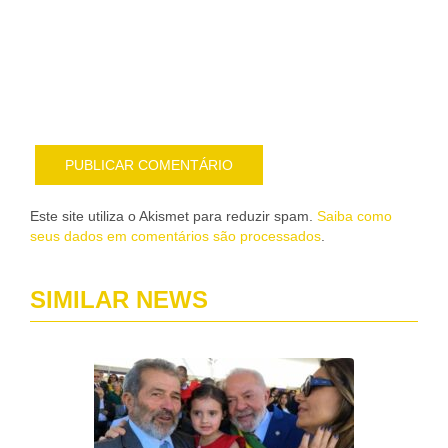
sob
nov
pub
por
e-
mail
Este site utiliza o Akismet para reduzir spam.
Saiba como
seus dados em comentários são processados
.
SIMILAR NEWS