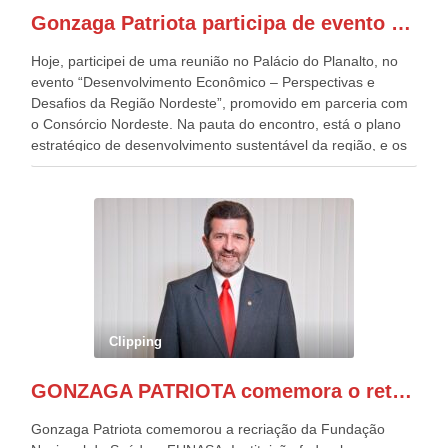
presentes, ficamos muito felizes com isto”, disse Gonzaga
Gonzaga Patriota participa de evento em prol do desenvolvimento do Nordeste
Patriota.
Hoje, participei de uma reunião no Palácio do Planalto, no
evento “Desenvolvimento Econômico – Perspectivas e
Desafios da Região Nordeste”, promovido em parceria com
o Consórcio Nordeste. Na pauta do encontro, está o plano
estratégico de desenvolvimento sustentável da região, e os
desafios para a elaboração de políticas públicas, que
possam solucionar problemas estruturais nesses estados. O
evento contou com a presença do Vice-presidente Geraldo
Alckmin, que também ocupa o Ministério do
Desenvolvimento, Indústria, Comércio e Serviços, o ex
governador de Pernambuco, agora Presidente do Banco do
Nordeste, Paulo Câmara, o ex Deputado Federal, e
atualmente Superintendente da SUDENE, Danilo Cabral, da
Governadora de Pernambuco, Raquel Lyra, os ministros da
Clipping
Casa Civil, Rui Costa, e da Integração e do Desenvolvimento
Regional, Waldez Góes, entre outras diversas autoridades
GONZAGA PATRIOTA comemora o retorno da FUNASA
de todo Nordeste que também ajudam a fomentar o
progresso da região.
Gonzaga Patriota comemorou a recriação da Fundação