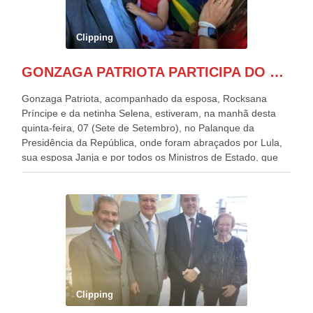
Clipping
GONZAGA PATRIOTA PARTICIPA DO DESFILE DA INDEPENDÊNCIA NO PALANQUE DA PRESIDÊNCIA DA REPÚBLICA E É ABRAÇADO POR LULA E POR GERALDO ALCKMIN.
Gonzaga Patriota, acompanhado da esposa, Rocksana
Príncipe e da netinha Selena, estiveram, na manhã desta
quinta-feira, 07 (Sete de Setembro), no Palanque da
Presidência da República, onde foram abraçados por Lula,
sua esposa Janja e por todos os Ministros de Estado, que
estavam presentes, nos Desfiles da Independência da
República. Gonzaga Patriota que já participou de muitos
outros desfiles, na Esplanada dos Ministérios, disse ter sido
o deste ano, o maior e o mais organizado de todos. “Há
quatro décadas, como Patriota até no nome, participo
anualmente dos desfiles de Sete de Setembro, na
Esplanada dos Ministérios, em Brasília. Este ano, o governo
preparou espaços com cadeiras e coberturas, para 30.000
pessoas, só que o número de Patriotas Brasileiros
Clipping
Independentes, dobrou na Esplanada. Eu, Lula e os