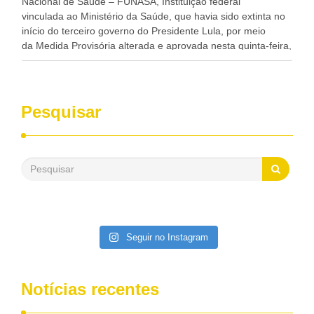
Nacional de Saúde – FUNASA, Instituição federal
vinculada ao Ministério da Saúde, que havia sido extinta no
início do terceiro governo do Presidente Lula, por meio
da Medida Provisória alterada e aprovada nesta quinta-feira,
pelo Congresso Nacional. Gonzaga Patriota disse hoje em
entrevistas, que durante esses 40 anos, como parlamentar,
sempre contou com o apoio da FUNASA, para o
desenvolvimento dos seus municípios e, somente o ano
Pesquisar
passado, essa Fundação distribuiu mais de três bilhões de
reais, com suas maravilhosas ações, dentre alas, mais de
500 milhões, foram aplicados em serviços de melhoria do
saneamento básico, em pequenas comunidades rurais.
Patriota disse ainda que, mesmo sem mandato,
contribuiu muito na Câmara dos Deputados, para a retirada
da extinção da FUNASA, nessa Medida Provisória do
Executivo, aprovada ontem.
Seguir no Instagram
Notícias recentes