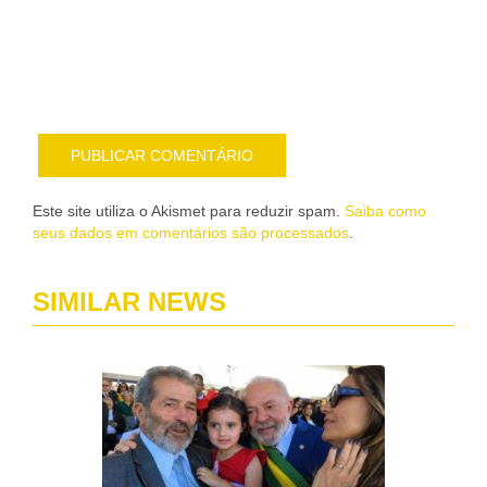
nov
pub
por
e-
mail
Este site utiliza o Akismet para reduzir spam.
Saiba como
seus dados em comentários são processados
.
SIMILAR NEWS