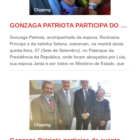
Clipping
GONZAGA PATRIOTA PARTICIPA DO DESFILE DA INDEPENDÊNCIA NO PALANQUE DA PRESIDÊNCIA DA REPÚBLICA E É ABRAÇADO POR LULA E POR GERALDO ALCKMIN.
Gonzaga Patriota, acompanhado da esposa, Rocksana
Príncipe e da netinha Selena, estiveram, na manhã desta
quinta-feira, 07 (Sete de Setembro), no Palanque da
Presidência da República, onde foram abraçados por Lula,
sua esposa Janja e por todos os Ministros de Estado, que
estavam presentes, nos Desfiles da Independência da
República. Gonzaga Patriota que já participou de muitos
outros desfiles, na Esplanada dos Ministérios, disse ter sido
o deste ano, o maior e o mais organizado de todos. “Há
quatro décadas, como Patriota até no nome, participo
anualmente dos desfiles de Sete de Setembro, na
Esplanada dos Ministérios, em Brasília. Este ano, o governo
preparou espaços com cadeiras e coberturas, para 30.000
pessoas, só que o número de Patriotas Brasileiros
Clipping
Independentes, dobrou na Esplanada. Eu, Lula e os
presentes, ficamos muito felizes com isto”, disse Gonzaga