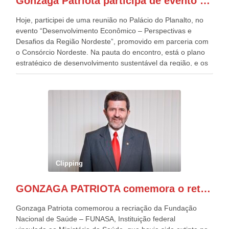
Gonzaga Patriota participa de evento em prol do desenvolvimento do Nordeste
Patriota.
Hoje, participei de uma reunião no Palácio do Planalto, no
evento “Desenvolvimento Econômico – Perspectivas e
Desafios da Região Nordeste”, promovido em parceria com
o Consórcio Nordeste. Na pauta do encontro, está o plano
estratégico de desenvolvimento sustentável da região, e os
desafios para a elaboração de políticas públicas, que
possam solucionar problemas estruturais nesses estados. O
evento contou com a presença do Vice-presidente Geraldo
Alckmin, que também ocupa o Ministério do
Desenvolvimento, Indústria, Comércio e Serviços, o ex
governador de Pernambuco, agora Presidente do Banco do
Nordeste, Paulo Câmara, o ex Deputado Federal, e
atualmente Superintendente da SUDENE, Danilo Cabral, da
Governadora de Pernambuco, Raquel Lyra, os ministros da
Clipping
Casa Civil, Rui Costa, e da Integração e do Desenvolvimento
Regional, Waldez Góes, entre outras diversas autoridades
GONZAGA PATRIOTA comemora o retorno da FUNASA
de todo Nordeste que também ajudam a fomentar o
progresso da região.
Gonzaga Patriota comemorou a recriação da Fundação
Nacional de Saúde – FUNASA, Instituição federal