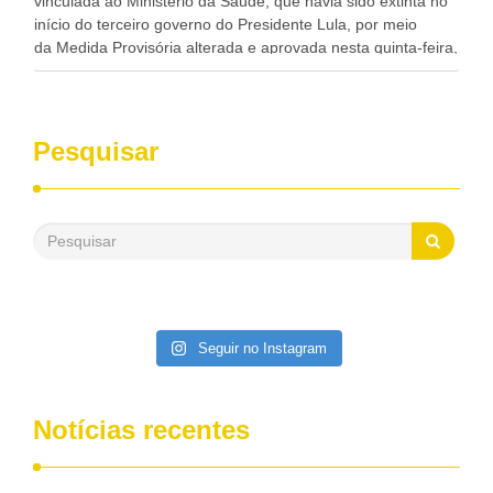
vinculada ao Ministério da Saúde, que havia sido extinta no
início do terceiro governo do Presidente Lula, por meio
da Medida Provisória alterada e aprovada nesta quinta-feira,
pelo Congresso Nacional. Gonzaga Patriota disse hoje em
entrevistas, que durante esses 40 anos, como parlamentar,
sempre contou com o apoio da FUNASA, para o
desenvolvimento dos seus municípios e, somente o ano
Pesquisar
passado, essa Fundação distribuiu mais de três bilhões de
reais, com suas maravilhosas ações, dentre alas, mais de
500 milhões, foram aplicados em serviços de melhoria do
saneamento básico, em pequenas comunidades rurais.
Patriota disse ainda que, mesmo sem mandato,
contribuiu muito na Câmara dos Deputados, para a retirada
da extinção da FUNASA, nessa Medida Provisória do
Executivo, aprovada ontem.
Seguir no Instagram
Notícias recentes