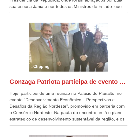
Presidência da República, onde foram abraçados por Lula,
sua esposa Janja e por todos os Ministros de Estado, que
estavam presentes, nos Desfiles da Independência da
República. Gonzaga Patriota que já participou de muitos
outros desfiles, na Esplanada dos Ministérios, disse ter sido
o deste ano, o maior e o mais organizado de todos. “Há
quatro décadas, como Patriota até no nome, participo
anualmente dos desfiles de Sete de Setembro, na
Esplanada dos Ministérios, em Brasília. Este ano, o governo
preparou espaços com cadeiras e coberturas, para 30.000
pessoas, só que o número de Patriotas Brasileiros
Clipping
Independentes, dobrou na Esplanada. Eu, Lula e os
presentes, ficamos muito felizes com isto”, disse Gonzaga
Gonzaga Patriota participa de evento em prol do desenvolvimento do Nordeste
Patriota.
Hoje, participei de uma reunião no Palácio do Planalto, no
evento “Desenvolvimento Econômico – Perspectivas e
Desafios da Região Nordeste”, promovido em parceria com
o Consórcio Nordeste. Na pauta do encontro, está o plano
estratégico de desenvolvimento sustentável da região, e os
desafios para a elaboração de políticas públicas, que
possam solucionar problemas estruturais nesses estados. O