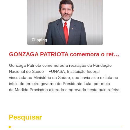
evento contou com a presença do Vice-presidente Geraldo
Alckmin, que também ocupa o Ministério do
Desenvolvimento, Indústria, Comércio e Serviços, o ex
governador de Pernambuco, agora Presidente do Banco do
Nordeste, Paulo Câmara, o ex Deputado Federal, e
atualmente Superintendente da SUDENE, Danilo Cabral, da
Governadora de Pernambuco, Raquel Lyra, os ministros da
Clipping
Casa Civil, Rui Costa, e da Integração e do Desenvolvimento
Regional, Waldez Góes, entre outras diversas autoridades
GONZAGA PATRIOTA comemora o retorno da FUNASA
de todo Nordeste que também ajudam a fomentar o
progresso da região.
Gonzaga Patriota comemorou a recriação da Fundação
Nacional de Saúde – FUNASA, Instituição federal
vinculada ao Ministério da Saúde, que havia sido extinta no
início do terceiro governo do Presidente Lula, por meio
da Medida Provisória alterada e aprovada nesta quinta-feira,
pelo Congresso Nacional. Gonzaga Patriota disse hoje em
entrevistas, que durante esses 40 anos, como parlamentar,
sempre contou com o apoio da FUNASA, para o
desenvolvimento dos seus municípios e, somente o ano
Pesquisar
passado, essa Fundação distribuiu mais de três bilhões de
reais, com suas maravilhosas ações, dentre alas, mais de