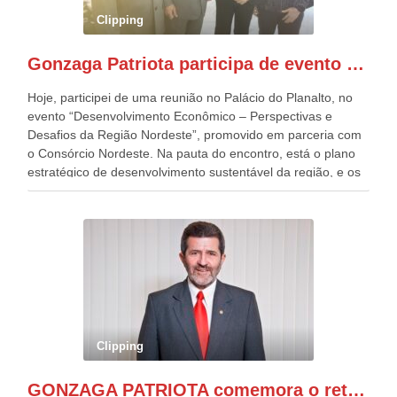
pessoas, só que o número de Patriotas Brasileiros
Clipping
Independentes, dobrou na Esplanada. Eu, Lula e os
presentes, ficamos muito felizes com isto”, disse Gonzaga
Gonzaga Patriota participa de evento em prol do desenvolvimento do Nordeste
Patriota.
Hoje, participei de uma reunião no Palácio do Planalto, no
evento “Desenvolvimento Econômico – Perspectivas e
Desafios da Região Nordeste”, promovido em parceria com
o Consórcio Nordeste. Na pauta do encontro, está o plano
estratégico de desenvolvimento sustentável da região, e os
desafios para a elaboração de políticas públicas, que
possam solucionar problemas estruturais nesses estados. O
evento contou com a presença do Vice-presidente Geraldo
Alckmin, que também ocupa o Ministério do
Desenvolvimento, Indústria, Comércio e Serviços, o ex
governador de Pernambuco, agora Presidente do Banco do
Nordeste, Paulo Câmara, o ex Deputado Federal, e
atualmente Superintendente da SUDENE, Danilo Cabral, da
Governadora de Pernambuco, Raquel Lyra, os ministros da
Clipping
Casa Civil, Rui Costa, e da Integração e do Desenvolvimento
Regional, Waldez Góes, entre outras diversas autoridades
GONZAGA PATRIOTA comemora o retorno da FUNASA
de todo Nordeste que também ajudam a fomentar o