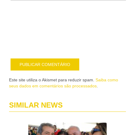
Noti
me
sob
nov
pub
por
e-
mail
Este site utiliza o Akismet para reduzir spam.
Saiba como
seus dados em comentários são processados
.
SIMILAR NEWS