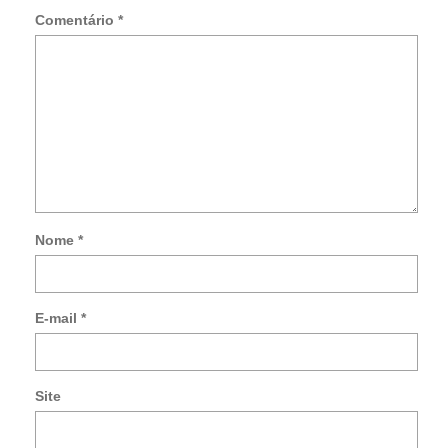
Comentário
*
Nome
*
Not
me
so
E-mail
*
no
co
po
e-
Site
mai