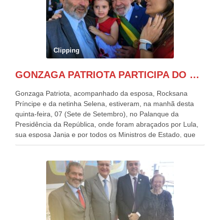
Clipping
GONZAGA PATRIOTA PARTICIPA DO DESFILE DA INDEPENDÊNCIA NO PALANQUE DA PRESIDÊNCIA DA REPÚBLICA E É ABRAÇADO POR LULA E POR GERALDO ALCKMIN.
Gonzaga Patriota, acompanhado da esposa, Rocksana
Príncipe e da netinha Selena, estiveram, na manhã desta
quinta-feira, 07 (Sete de Setembro), no Palanque da
Presidência da República, onde foram abraçados por Lula,
sua esposa Janja e por todos os Ministros de Estado, que
estavam presentes, nos Desfiles da Independência da
República. Gonzaga Patriota que já participou de muitos
outros desfiles, na Esplanada dos Ministérios, disse ter sido
o deste ano, o maior e o mais organizado de todos. “Há
quatro décadas, como Patriota até no nome, participo
anualmente dos desfiles de Sete de Setembro, na
Esplanada dos Ministérios, em Brasília. Este ano, o governo
preparou espaços com cadeiras e coberturas, para 30.000