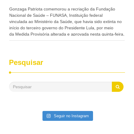
progresso da região.
Gonzaga Patriota comemorou a recriação da Fundação
Nacional de Saúde – FUNASA, Instituição federal
vinculada ao Ministério da Saúde, que havia sido extinta no
início do terceiro governo do Presidente Lula, por meio
da Medida Provisória alterada e aprovada nesta quinta-feira,
pelo Congresso Nacional. Gonzaga Patriota disse hoje em
entrevistas, que durante esses 40 anos, como parlamentar,
sempre contou com o apoio da FUNASA, para o
desenvolvimento dos seus municípios e, somente o ano
Pesquisar
passado, essa Fundação distribuiu mais de três bilhões de
reais, com suas maravilhosas ações, dentre alas, mais de
500 milhões, foram aplicados em serviços de melhoria do
saneamento básico, em pequenas comunidades rurais.
Patriota disse ainda que, mesmo sem mandato,
contribuiu muito na Câmara dos Deputados, para a retirada
da extinção da FUNASA, nessa Medida Provisória do
Executivo, aprovada ontem.
Seguir no Instagram