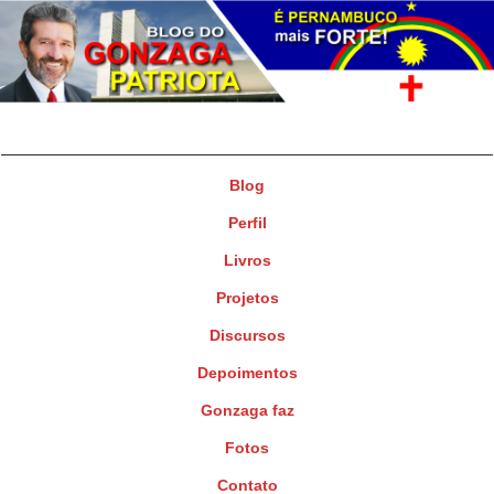
Gonzaga Patriota
Deputado Federal
Blog
Perfil
Livros
Projetos
Discursos
Depoimentos
Gonzaga faz
Fotos
Contato