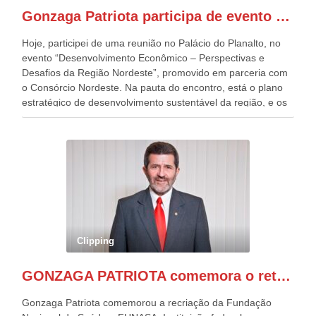
presentes, ficamos muito felizes com isto”, disse Gonzaga
Gonzaga Patriota participa de evento em prol do desenvolvimento do Nordeste
Patriota.
Hoje, participei de uma reunião no Palácio do Planalto, no
evento “Desenvolvimento Econômico – Perspectivas e
Desafios da Região Nordeste”, promovido em parceria com
o Consórcio Nordeste. Na pauta do encontro, está o plano
estratégico de desenvolvimento sustentável da região, e os
desafios para a elaboração de políticas públicas, que
possam solucionar problemas estruturais nesses estados. O
evento contou com a presença do Vice-presidente Geraldo
Alckmin, que também ocupa o Ministério do
Desenvolvimento, Indústria, Comércio e Serviços, o ex
governador de Pernambuco, agora Presidente do Banco do
Nordeste, Paulo Câmara, o ex Deputado Federal, e
atualmente Superintendente da SUDENE, Danilo Cabral, da
Governadora de Pernambuco, Raquel Lyra, os ministros da
Clipping
Casa Civil, Rui Costa, e da Integração e do Desenvolvimento
Regional, Waldez Góes, entre outras diversas autoridades
GONZAGA PATRIOTA comemora o retorno da FUNASA
de todo Nordeste que também ajudam a fomentar o
progresso da região.
Gonzaga Patriota comemorou a recriação da Fundação