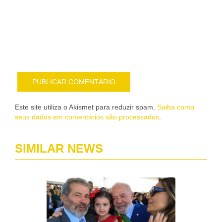
sob
nov
pub
por
e-
mail
Este site utiliza o Akismet para reduzir spam.
Saiba como
seus dados em comentários são processados
.
SIMILAR NEWS