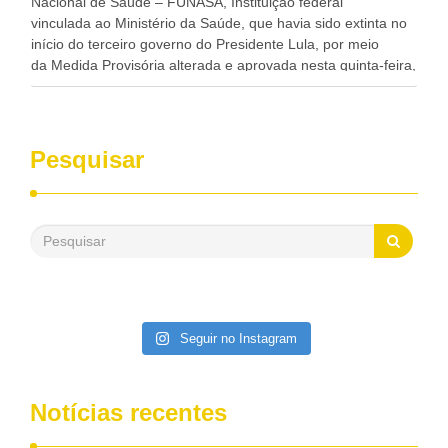
Nacional de Saúde – FUNASA, Instituição federal
vinculada ao Ministério da Saúde, que havia sido extinta no
início do terceiro governo do Presidente Lula, por meio
da Medida Provisória alterada e aprovada nesta quinta-feira,
pelo Congresso Nacional. Gonzaga Patriota disse hoje em
entrevistas, que durante esses 40 anos, como parlamentar,
sempre contou com o apoio da FUNASA, para o
desenvolvimento dos seus municípios e, somente o ano
Pesquisar
passado, essa Fundação distribuiu mais de três bilhões de
reais, com suas maravilhosas ações, dentre alas, mais de
500 milhões, foram aplicados em serviços de melhoria do
saneamento básico, em pequenas comunidades rurais.
Patriota disse ainda que, mesmo sem mandato,
contribuiu muito na Câmara dos Deputados, para a retirada
da extinção da FUNASA, nessa Medida Provisória do
Executivo, aprovada ontem.
Seguir no Instagram
Notícias recentes