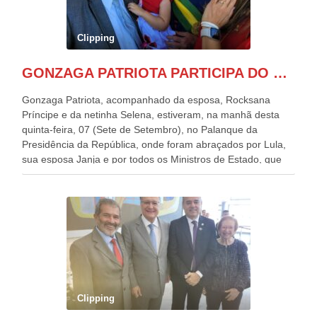
Clipping
GONZAGA PATRIOTA PARTICIPA DO DESFILE DA INDEPENDÊNCIA NO PALANQUE DA PRESIDÊNCIA DA REPÚBLICA E É ABRAÇADO POR LULA E POR GERALDO ALCKMIN.
Gonzaga Patriota, acompanhado da esposa, Rocksana
Príncipe e da netinha Selena, estiveram, na manhã desta
quinta-feira, 07 (Sete de Setembro), no Palanque da
Presidência da República, onde foram abraçados por Lula,
sua esposa Janja e por todos os Ministros de Estado, que
estavam presentes, nos Desfiles da Independência da
República. Gonzaga Patriota que já participou de muitos
outros desfiles, na Esplanada dos Ministérios, disse ter sido
o deste ano, o maior e o mais organizado de todos. “Há
quatro décadas, como Patriota até no nome, participo
anualmente dos desfiles de Sete de Setembro, na
Esplanada dos Ministérios, em Brasília. Este ano, o governo
preparou espaços com cadeiras e coberturas, para 30.000
pessoas, só que o número de Patriotas Brasileiros
Clipping
Independentes, dobrou na Esplanada. Eu, Lula e os