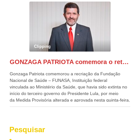
evento contou com a presença do Vice-presidente Geraldo
Alckmin, que também ocupa o Ministério do
Desenvolvimento, Indústria, Comércio e Serviços, o ex
governador de Pernambuco, agora Presidente do Banco do
Nordeste, Paulo Câmara, o ex Deputado Federal, e
atualmente Superintendente da SUDENE, Danilo Cabral, da
Governadora de Pernambuco, Raquel Lyra, os ministros da
Clipping
Casa Civil, Rui Costa, e da Integração e do Desenvolvimento
Regional, Waldez Góes, entre outras diversas autoridades
GONZAGA PATRIOTA comemora o retorno da FUNASA
de todo Nordeste que também ajudam a fomentar o
progresso da região.
Gonzaga Patriota comemorou a recriação da Fundação
Nacional de Saúde – FUNASA, Instituição federal
vinculada ao Ministério da Saúde, que havia sido extinta no
início do terceiro governo do Presidente Lula, por meio
da Medida Provisória alterada e aprovada nesta quinta-feira,
pelo Congresso Nacional. Gonzaga Patriota disse hoje em
entrevistas, que durante esses 40 anos, como parlamentar,
sempre contou com o apoio da FUNASA, para o
desenvolvimento dos seus municípios e, somente o ano
Pesquisar
passado, essa Fundação distribuiu mais de três bilhões de
reais, com suas maravilhosas ações, dentre alas, mais de