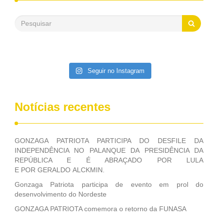
500 milhões, foram aplicados em serviços de melhoria do
saneamento básico, em pequenas comunidades rurais.
Patriota disse ainda que, mesmo sem mandato,
contribuiu muito na Câmara dos Deputados, para a retirada
da extinção da FUNASA, nessa Medida Provisória do
Executivo, aprovada ontem.
Seguir no Instagram
Notícias recentes
GONZAGA PATRIOTA PARTICIPA DO DESFILE DA
INDEPENDÊNCIA NO PALANQUE DA PRESIDÊNCIA DA
REPÚBLICA E É ABRAÇADO POR LULA
E POR GERALDO ALCKMIN.
Gonzaga Patriota participa de evento em prol do
desenvolvimento do Nordeste
GONZAGA PATRIOTA comemora o retorno da FUNASA