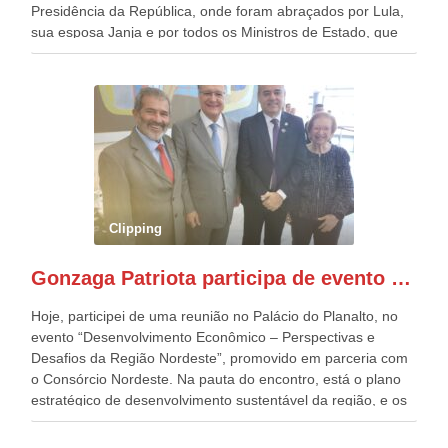
Presidência da República, onde foram abraçados por Lula,
sua esposa Janja e por todos os Ministros de Estado, que
estavam presentes, nos Desfiles da Independência da
República. Gonzaga Patriota que já participou de muitos
outros desfiles, na Esplanada dos Ministérios, disse ter sido
o deste ano, o maior e o mais organizado de todos. “Há
quatro décadas, como Patriota até no nome, participo
anualmente dos desfiles de Sete de Setembro, na
Esplanada dos Ministérios, em Brasília. Este ano, o governo
preparou espaços com cadeiras e coberturas, para 30.000
pessoas, só que o número de Patriotas Brasileiros
Clipping
Independentes, dobrou na Esplanada. Eu, Lula e os
presentes, ficamos muito felizes com isto”, disse Gonzaga
Gonzaga Patriota participa de evento em prol do desenvolvimento do Nordeste
Patriota.
Hoje, participei de uma reunião no Palácio do Planalto, no
evento “Desenvolvimento Econômico – Perspectivas e
Desafios da Região Nordeste”, promovido em parceria com
o Consórcio Nordeste. Na pauta do encontro, está o plano
estratégico de desenvolvimento sustentável da região, e os
desafios para a elaboração de políticas públicas, que
possam solucionar problemas estruturais nesses estados. O