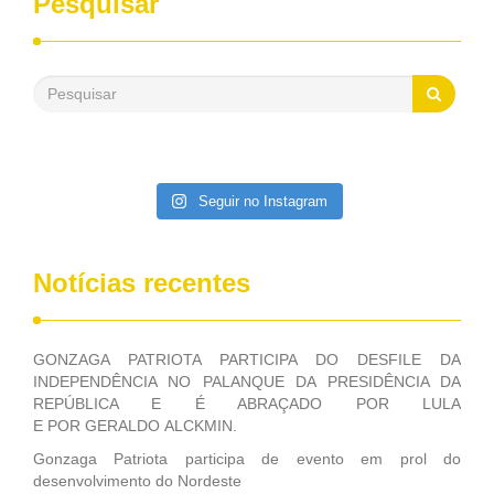
Pesquisar
passado, essa Fundação distribuiu mais de três bilhões de
reais, com suas maravilhosas ações, dentre alas, mais de
500 milhões, foram aplicados em serviços de melhoria do
saneamento básico, em pequenas comunidades rurais.
Patriota disse ainda que, mesmo sem mandato,
contribuiu muito na Câmara dos Deputados, para a retirada
da extinção da FUNASA, nessa Medida Provisória do
Executivo, aprovada ontem.
Seguir no Instagram
Notícias recentes
GONZAGA PATRIOTA PARTICIPA DO DESFILE DA
INDEPENDÊNCIA NO PALANQUE DA PRESIDÊNCIA DA
REPÚBLICA E É ABRAÇADO POR LULA
E POR GERALDO ALCKMIN.
Gonzaga Patriota participa de evento em prol do
desenvolvimento do Nordeste