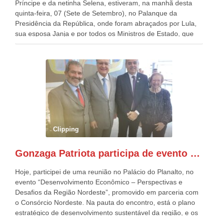
Príncipe e da netinha Selena, estiveram, na manhã desta
quinta-feira, 07 (Sete de Setembro), no Palanque da
Presidência da República, onde foram abraçados por Lula,
sua esposa Janja e por todos os Ministros de Estado, que
estavam presentes, nos Desfiles da Independência da
República. Gonzaga Patriota que já participou de muitos
outros desfiles, na Esplanada dos Ministérios, disse ter sido
o deste ano, o maior e o mais organizado de todos. “Há
quatro décadas, como Patriota até no nome, participo
anualmente dos desfiles de Sete de Setembro, na
Esplanada dos Ministérios, em Brasília. Este ano, o governo
preparou espaços com cadeiras e coberturas, para 30.000
pessoas, só que o número de Patriotas Brasileiros
Clipping
Independentes, dobrou na Esplanada. Eu, Lula e os
presentes, ficamos muito felizes com isto”, disse Gonzaga
Gonzaga Patriota participa de evento em prol do desenvolvimento do Nordeste
Patriota.
Hoje, participei de uma reunião no Palácio do Planalto, no
evento “Desenvolvimento Econômico – Perspectivas e
Desafios da Região Nordeste”, promovido em parceria com
o Consórcio Nordeste. Na pauta do encontro, está o plano
estratégico de desenvolvimento sustentável da região, e os