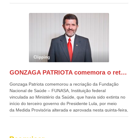
desafios para a elaboração de políticas públicas, que
possam solucionar problemas estruturais nesses estados. O
evento contou com a presença do Vice-presidente Geraldo
Alckmin, que também ocupa o Ministério do
Desenvolvimento, Indústria, Comércio e Serviços, o ex
governador de Pernambuco, agora Presidente do Banco do
Nordeste, Paulo Câmara, o ex Deputado Federal, e
atualmente Superintendente da SUDENE, Danilo Cabral, da
Governadora de Pernambuco, Raquel Lyra, os ministros da
Clipping
Casa Civil, Rui Costa, e da Integração e do Desenvolvimento
Regional, Waldez Góes, entre outras diversas autoridades
GONZAGA PATRIOTA comemora o retorno da FUNASA
de todo Nordeste que também ajudam a fomentar o
progresso da região.
Gonzaga Patriota comemorou a recriação da Fundação
Nacional de Saúde – FUNASA, Instituição federal
vinculada ao Ministério da Saúde, que havia sido extinta no
início do terceiro governo do Presidente Lula, por meio
da Medida Provisória alterada e aprovada nesta quinta-feira,
pelo Congresso Nacional. Gonzaga Patriota disse hoje em
entrevistas, que durante esses 40 anos, como parlamentar,
sempre contou com o apoio da FUNASA, para o
desenvolvimento dos seus municípios e, somente o ano