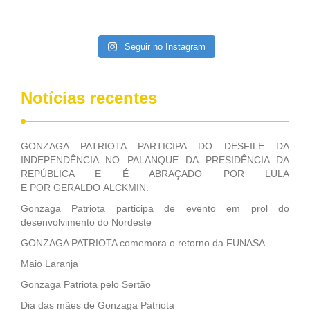
contribuiu muito na Câmara dos Deputados, para a retirada
da extinção da FUNASA, nessa Medida Provisória do
Executivo, aprovada ontem.
Seguir no Instagram
Notícias recentes
GONZAGA PATRIOTA PARTICIPA DO DESFILE DA
INDEPENDÊNCIA NO PALANQUE DA PRESIDÊNCIA DA
REPÚBLICA E É ABRAÇADO POR LULA
E POR GERALDO ALCKMIN.
Gonzaga Patriota participa de evento em prol do
desenvolvimento do Nordeste
GONZAGA PATRIOTA comemora o retorno da FUNASA
Maio Laranja
Gonzaga Patriota pelo Sertão
Dia das mães de Gonzaga Patriota