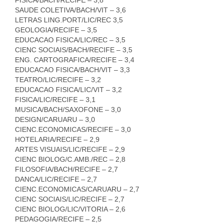
SAUDE COLETIVA/BACH/VIT – 3,6
LETRAS LING.PORT/LIC/REC 3,5
GEOLOGIA/RECIFE – 3,5
EDUCACAO FISICA/LIC/REC – 3,5
CIENC SOCIAIS/BACH/RECIFE – 3,5
ENG. CARTOGRAFICA/RECIFE – 3,4
EDUCACAO FISICA/BACH/VIT – 3,3
TEATRO/LIC/RECIFE – 3,2
EDUCACAO FISICA/LIC/VIT – 3,2
FISICA/LIC/RECIFE – 3,1
MUSICA/BACH/SAXOFONE – 3,0
DESIGN/CARUARU – 3,0
CIENC.ECONOMICAS/RECIFE – 3,0
HOTELARIA/RECIFE – 2,9
ARTES VISUAIS/LIC/RECIFE – 2,9
CIENC BIOLOG/C.AMB./REC – 2,8
FILOSOFIA/BACH/RECIFE – 2,7
DANCA/LIC/RECIFE – 2,7
CIENC.ECONOMICAS/CARUARU – 2,7
CIENC SOCIAIS/LIC/RECIFE – 2,7
CIENC BIOLOG/LIC/VITORIA – 2,6
PEDAGOGIA/RECIFE – 2,5