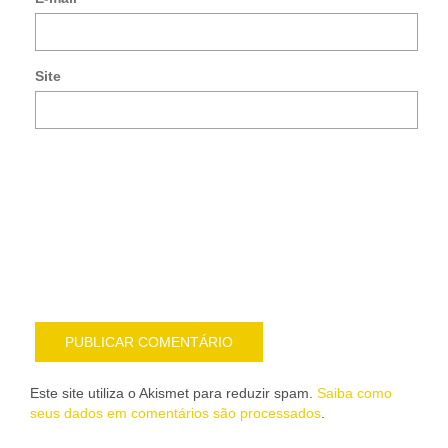
co
po
e-
Site
mai
Noti
me
sob
nov
pub
por
e-
mail
Este site utiliza o Akismet para reduzir spam.
Saiba como
seus dados em comentários são processados
.