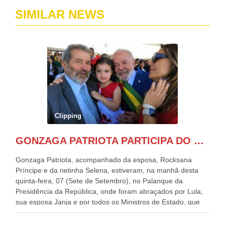
SIMILAR NEWS
Clipping
GONZAGA PATRIOTA PARTICIPA DO DESFILE DA INDEPENDÊNCIA NO PALANQUE DA PRESIDÊNCIA DA REPÚBLICA E É ABRAÇADO POR LULA E POR GERALDO ALCKMIN.
Gonzaga Patriota, acompanhado da esposa, Rocksana
Príncipe e da netinha Selena, estiveram, na manhã desta
quinta-feira, 07 (Sete de Setembro), no Palanque da
Presidência da República, onde foram abraçados por Lula,
sua esposa Janja e por todos os Ministros de Estado, que
estavam presentes, nos Desfiles da Independência da
República. Gonzaga Patriota que já participou de muitos