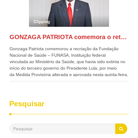
Nordeste, Paulo Câmara, o ex Deputado Federal, e
atualmente Superintendente da SUDENE, Danilo Cabral, da
Governadora de Pernambuco, Raquel Lyra, os ministros da
Clipping
Casa Civil, Rui Costa, e da Integração e do Desenvolvimento
Regional, Waldez Góes, entre outras diversas autoridades
GONZAGA PATRIOTA comemora o retorno da FUNASA
de todo Nordeste que também ajudam a fomentar o
progresso da região.
Gonzaga Patriota comemorou a recriação da Fundação
Nacional de Saúde – FUNASA, Instituição federal
vinculada ao Ministério da Saúde, que havia sido extinta no
início do terceiro governo do Presidente Lula, por meio
da Medida Provisória alterada e aprovada nesta quinta-feira,
pelo Congresso Nacional. Gonzaga Patriota disse hoje em
entrevistas, que durante esses 40 anos, como parlamentar,
sempre contou com o apoio da FUNASA, para o
desenvolvimento dos seus municípios e, somente o ano
Pesquisar
passado, essa Fundação distribuiu mais de três bilhões de
reais, com suas maravilhosas ações, dentre alas, mais de
500 milhões, foram aplicados em serviços de melhoria do
saneamento básico, em pequenas comunidades rurais.
Patriota disse ainda que, mesmo sem mandato,