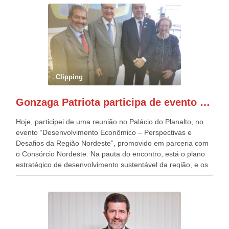
outros desfiles, na Esplanada dos Ministérios, disse ter sido
o deste ano, o maior e o mais organizado de todos. “Há
quatro décadas, como Patriota até no nome, participo
anualmente dos desfiles de Sete de Setembro, na
Esplanada dos Ministérios, em Brasília. Este ano, o governo
preparou espaços com cadeiras e coberturas, para 30.000
pessoas, só que o número de Patriotas Brasileiros
Clipping
Independentes, dobrou na Esplanada. Eu, Lula e os
presentes, ficamos muito felizes com isto”, disse Gonzaga
Gonzaga Patriota participa de evento em prol do desenvolvimento do Nordeste
Patriota.
Hoje, participei de uma reunião no Palácio do Planalto, no
evento “Desenvolvimento Econômico – Perspectivas e
Desafios da Região Nordeste”, promovido em parceria com
o Consórcio Nordeste. Na pauta do encontro, está o plano
estratégico de desenvolvimento sustentável da região, e os
desafios para a elaboração de políticas públicas, que
possam solucionar problemas estruturais nesses estados. O
evento contou com a presença do Vice-presidente Geraldo
Alckmin, que também ocupa o Ministério do
Desenvolvimento, Indústria, Comércio e Serviços, o ex
governador de Pernambuco, agora Presidente do Banco do