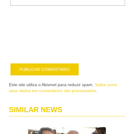
Noti
me
sob
nov
pub
por
e-
mail
Este site utiliza o Akismet para reduzir spam.
Saiba como
seus dados em comentários são processados
.
SIMILAR NEWS