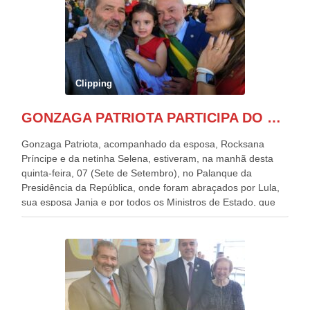
Clipping
GONZAGA PATRIOTA PARTICIPA DO DESFILE DA INDEPENDÊNCIA NO PALANQUE DA PRESIDÊNCIA DA REPÚBLICA E É ABRAÇADO POR LULA E POR GERALDO ALCKMIN.
Gonzaga Patriota, acompanhado da esposa, Rocksana
Príncipe e da netinha Selena, estiveram, na manhã desta
quinta-feira, 07 (Sete de Setembro), no Palanque da
Presidência da República, onde foram abraçados por Lula,
sua esposa Janja e por todos os Ministros de Estado, que
estavam presentes, nos Desfiles da Independência da
República. Gonzaga Patriota que já participou de muitos
outros desfiles, na Esplanada dos Ministérios, disse ter sido
o deste ano, o maior e o mais organizado de todos. “Há
quatro décadas, como Patriota até no nome, participo
anualmente dos desfiles de Sete de Setembro, na
Esplanada dos Ministérios, em Brasília. Este ano, o governo