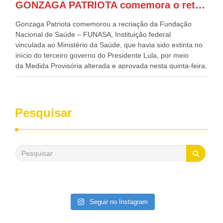
GONZAGA PATRIOTA comemora o retorno da FUNASA
de todo Nordeste que também ajudam a fomentar o
progresso da região.
Gonzaga Patriota comemorou a recriação da Fundação
Nacional de Saúde – FUNASA, Instituição federal
vinculada ao Ministério da Saúde, que havia sido extinta no
início do terceiro governo do Presidente Lula, por meio
da Medida Provisória alterada e aprovada nesta quinta-feira,
pelo Congresso Nacional. Gonzaga Patriota disse hoje em
entrevistas, que durante esses 40 anos, como parlamentar,
sempre contou com o apoio da FUNASA, para o
desenvolvimento dos seus municípios e, somente o ano
Pesquisar
passado, essa Fundação distribuiu mais de três bilhões de
reais, com suas maravilhosas ações, dentre alas, mais de
500 milhões, foram aplicados em serviços de melhoria do
saneamento básico, em pequenas comunidades rurais.
Patriota disse ainda que, mesmo sem mandato,
contribuiu muito na Câmara dos Deputados, para a retirada
da extinção da FUNASA, nessa Medida Provisória do
Executivo, aprovada ontem.
Seguir no Instagram