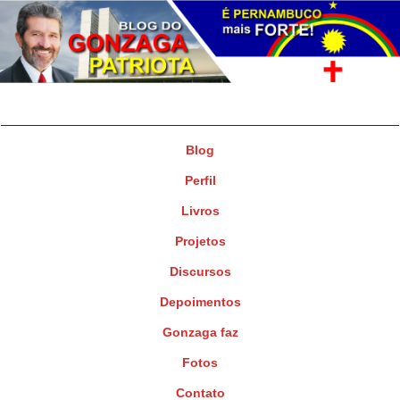
Gonzaga Patriota
Deputado Federal
Blog
Perfil
Livros
Projetos
Discursos
Depoimentos
Gonzaga faz
Fotos
Contato