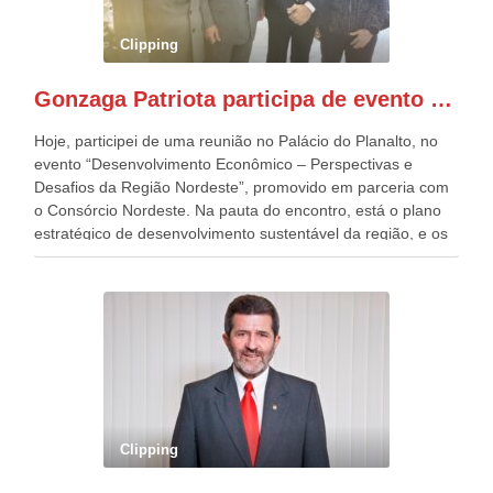
preparou espaços com cadeiras e coberturas, para 30.000
pessoas, só que o número de Patriotas Brasileiros
Clipping
Independentes, dobrou na Esplanada. Eu, Lula e os
presentes, ficamos muito felizes com isto”, disse Gonzaga
Gonzaga Patriota participa de evento em prol do desenvolvimento do Nordeste
Patriota.
Hoje, participei de uma reunião no Palácio do Planalto, no
evento “Desenvolvimento Econômico – Perspectivas e
Desafios da Região Nordeste”, promovido em parceria com
o Consórcio Nordeste. Na pauta do encontro, está o plano
estratégico de desenvolvimento sustentável da região, e os
desafios para a elaboração de políticas públicas, que
possam solucionar problemas estruturais nesses estados. O
evento contou com a presença do Vice-presidente Geraldo
Alckmin, que também ocupa o Ministério do
Desenvolvimento, Indústria, Comércio e Serviços, o ex
governador de Pernambuco, agora Presidente do Banco do
Nordeste, Paulo Câmara, o ex Deputado Federal, e
atualmente Superintendente da SUDENE, Danilo Cabral, da
Governadora de Pernambuco, Raquel Lyra, os ministros da
Clipping
Casa Civil, Rui Costa, e da Integração e do Desenvolvimento
Regional, Waldez Góes, entre outras diversas autoridades