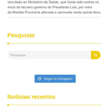
vinculada ao Ministério da Saúde, que havia sido extinta no
início do terceiro governo do Presidente Lula, por meio
da Medida Provisória alterada e aprovada nesta quinta-feira,
pelo Congresso Nacional. Gonzaga Patriota disse hoje em
entrevistas, que durante esses 40 anos, como parlamentar,
sempre contou com o apoio da FUNASA, para o
desenvolvimento dos seus municípios e, somente o ano
Pesquisar
passado, essa Fundação distribuiu mais de três bilhões de
reais, com suas maravilhosas ações, dentre alas, mais de
500 milhões, foram aplicados em serviços de melhoria do
saneamento básico, em pequenas comunidades rurais.
Patriota disse ainda que, mesmo sem mandato,
contribuiu muito na Câmara dos Deputados, para a retirada
da extinção da FUNASA, nessa Medida Provisória do
Executivo, aprovada ontem.
Seguir no Instagram
Notícias recentes