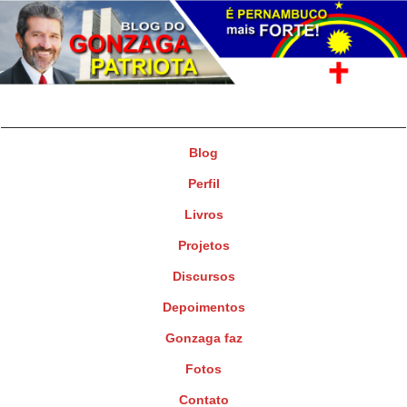
Gonzaga Patriota
Deputado Federal
Blog
Perfil
Livros
Projetos
Discursos
Depoimentos
Gonzaga faz
Fotos
Contato