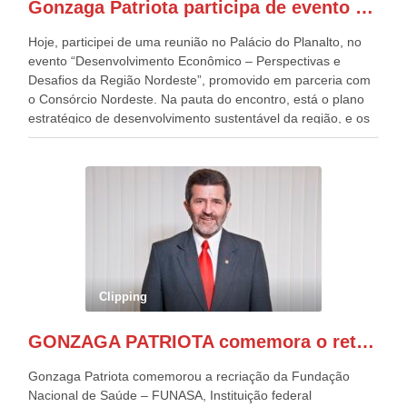
Gonzaga Patriota participa de evento em prol do desenvolvimento do Nordeste
Patriota.
Hoje, participei de uma reunião no Palácio do Planalto, no
evento “Desenvolvimento Econômico – Perspectivas e
Desafios da Região Nordeste”, promovido em parceria com
o Consórcio Nordeste. Na pauta do encontro, está o plano
estratégico de desenvolvimento sustentável da região, e os
desafios para a elaboração de políticas públicas, que
possam solucionar problemas estruturais nesses estados. O
evento contou com a presença do Vice-presidente Geraldo
Alckmin, que também ocupa o Ministério do
Desenvolvimento, Indústria, Comércio e Serviços, o ex
governador de Pernambuco, agora Presidente do Banco do
Nordeste, Paulo Câmara, o ex Deputado Federal, e
atualmente Superintendente da SUDENE, Danilo Cabral, da
Governadora de Pernambuco, Raquel Lyra, os ministros da
Clipping
Casa Civil, Rui Costa, e da Integração e do Desenvolvimento
Regional, Waldez Góes, entre outras diversas autoridades
GONZAGA PATRIOTA comemora o retorno da FUNASA
de todo Nordeste que também ajudam a fomentar o
progresso da região.
Gonzaga Patriota comemorou a recriação da Fundação
Nacional de Saúde – FUNASA, Instituição federal