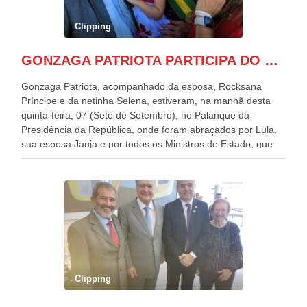
Clipping
GONZAGA PATRIOTA PARTICIPA DO DESFILE DA INDEPENDÊNCIA NO PALANQUE DA PRESIDÊNCIA DA REPÚBLICA E É ABRAÇADO POR LULA E POR GERALDO ALCKMIN.
Gonzaga Patriota, acompanhado da esposa, Rocksana
Príncipe e da netinha Selena, estiveram, na manhã desta
quinta-feira, 07 (Sete de Setembro), no Palanque da
Presidência da República, onde foram abraçados por Lula,
sua esposa Janja e por todos os Ministros de Estado, que
estavam presentes, nos Desfiles da Independência da
República. Gonzaga Patriota que já participou de muitos
outros desfiles, na Esplanada dos Ministérios, disse ter sido
o deste ano, o maior e o mais organizado de todos. “Há
quatro décadas, como Patriota até no nome, participo
anualmente dos desfiles de Sete de Setembro, na
Esplanada dos Ministérios, em Brasília. Este ano, o governo
preparou espaços com cadeiras e coberturas, para 30.000
pessoas, só que o número de Patriotas Brasileiros
Clipping
Independentes, dobrou na Esplanada. Eu, Lula e os
presentes, ficamos muito felizes com isto”, disse Gonzaga