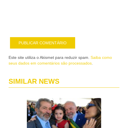
nov
pub
por
e-
mail
Este site utiliza o Akismet para reduzir spam.
Saiba como
seus dados em comentários são processados
.
SIMILAR NEWS