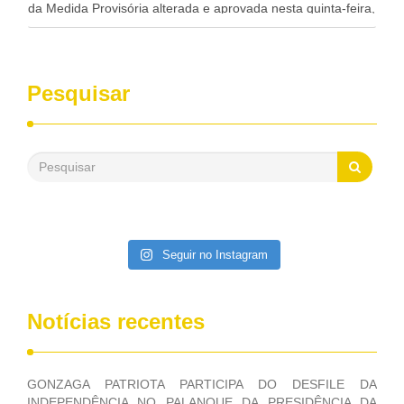
da Medida Provisória alterada e aprovada nesta quinta-feira,
pelo Congresso Nacional. Gonzaga Patriota disse hoje em
entrevistas, que durante esses 40 anos, como parlamentar,
sempre contou com o apoio da FUNASA, para o
desenvolvimento dos seus municípios e, somente o ano
Pesquisar
passado, essa Fundação distribuiu mais de três bilhões de
reais, com suas maravilhosas ações, dentre alas, mais de
500 milhões, foram aplicados em serviços de melhoria do
saneamento básico, em pequenas comunidades rurais.
Patriota disse ainda que, mesmo sem mandato,
contribuiu muito na Câmara dos Deputados, para a retirada
da extinção da FUNASA, nessa Medida Provisória do
Executivo, aprovada ontem.
Seguir no Instagram
Notícias recentes
GONZAGA PATRIOTA PARTICIPA DO DESFILE DA
INDEPENDÊNCIA NO PALANQUE DA PRESIDÊNCIA DA