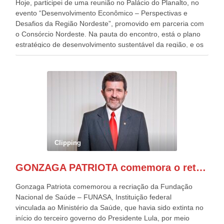
Hoje, participei de uma reunião no Palácio do Planalto, no
evento “Desenvolvimento Econômico – Perspectivas e
Desafios da Região Nordeste”, promovido em parceria com
o Consórcio Nordeste. Na pauta do encontro, está o plano
estratégico de desenvolvimento sustentável da região, e os
desafios para a elaboração de políticas públicas, que
possam solucionar problemas estruturais nesses estados. O
evento contou com a presença do Vice-presidente Geraldo
Alckmin, que também ocupa o Ministério do
Desenvolvimento, Indústria, Comércio e Serviços, o ex
governador de Pernambuco, agora Presidente do Banco do
Nordeste, Paulo Câmara, o ex Deputado Federal, e
atualmente Superintendente da SUDENE, Danilo Cabral, da
Governadora de Pernambuco, Raquel Lyra, os ministros da
Clipping
Casa Civil, Rui Costa, e da Integração e do Desenvolvimento
Regional, Waldez Góes, entre outras diversas autoridades
GONZAGA PATRIOTA comemora o retorno da FUNASA
de todo Nordeste que também ajudam a fomentar o
progresso da região.
Gonzaga Patriota comemorou a recriação da Fundação
Nacional de Saúde – FUNASA, Instituição federal
vinculada ao Ministério da Saúde, que havia sido extinta no
início do terceiro governo do Presidente Lula, por meio