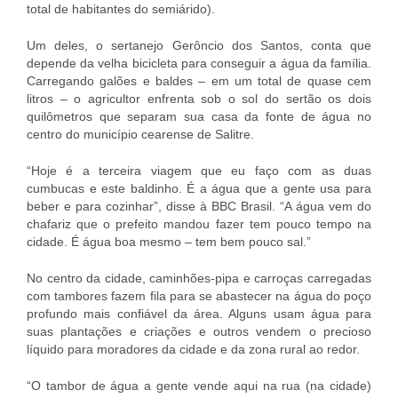
total de habitantes do semiárido).
Um deles, o sertanejo Gerôncio dos Santos, conta que
depende da velha bicicleta para conseguir a água da família.
Carregando galões e baldes – em um total de quase cem
litros – o agricultor enfrenta sob o sol do sertão os dois
quilômetros que separam sua casa da fonte de água no
centro do município cearense de Salitre.
“Hoje é a terceira viagem que eu faço com as duas
cumbucas e este baldinho. É a água que a gente usa para
beber e para cozinhar”, disse à BBC Brasil. “A água vem do
chafariz que o prefeito mandou fazer tem pouco tempo na
cidade. É água boa mesmo – tem bem pouco sal.”
No centro da cidade, caminhões-pipa e carroças carregadas
com tambores fazem fila para se abastecer na água do poço
profundo mais confiável da área. Alguns usam água para
suas plantações e criações e outros vendem o precioso
líquido para moradores da cidade e da zona rural ao redor.
“O tambor de água a gente vende aqui na rua (na cidade)