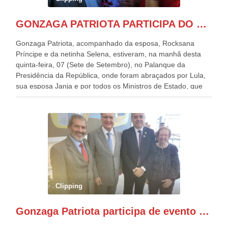
GONZAGA PATRIOTA PARTICIPA DO DESFILE DA INDEPENDÊNCIA NO PALANQUE DA PRESIDÊNCIA DA REPÚBLICA E É ABRAÇADO POR LULA E POR GERALDO ALCKMIN.
Gonzaga Patriota, acompanhado da esposa, Rocksana
Príncipe e da netinha Selena, estiveram, na manhã desta
quinta-feira, 07 (Sete de Setembro), no Palanque da
Presidência da República, onde foram abraçados por Lula,
sua esposa Janja e por todos os Ministros de Estado, que
estavam presentes, nos Desfiles da Independência da
República. Gonzaga Patriota que já participou de muitos
outros desfiles, na Esplanada dos Ministérios, disse ter sido
o deste ano, o maior e o mais organizado de todos. “Há
quatro décadas, como Patriota até no nome, participo
anualmente dos desfiles de Sete de Setembro, na
Esplanada dos Ministérios, em Brasília. Este ano, o governo
preparou espaços com cadeiras e coberturas, para 30.000
pessoas, só que o número de Patriotas Brasileiros
Clipping
Independentes, dobrou na Esplanada. Eu, Lula e os
presentes, ficamos muito felizes com isto”, disse Gonzaga
Gonzaga Patriota participa de evento em prol do desenvolvimento do Nordeste
Patriota.