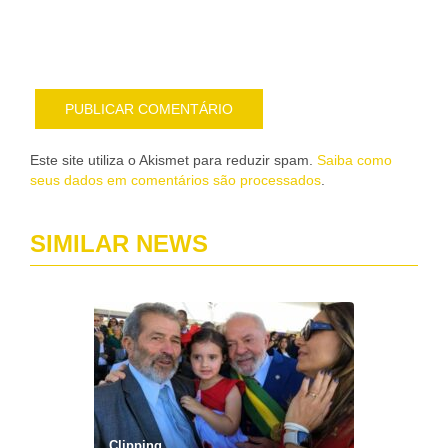
por
e-
mail
Este site utiliza o Akismet para reduzir spam.
Saiba como
seus dados em comentários são processados
.
SIMILAR NEWS
Clipping