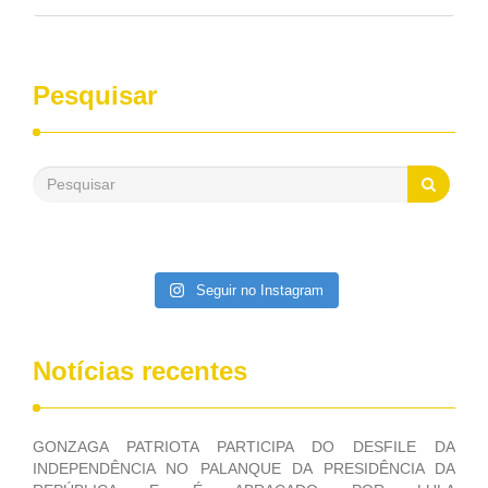
pelo Congresso Nacional. Gonzaga Patriota disse hoje em
entrevistas, que durante esses 40 anos, como parlamentar,
sempre contou com o apoio da FUNASA, para o
desenvolvimento dos seus municípios e, somente o ano
Pesquisar
passado, essa Fundação distribuiu mais de três bilhões de
reais, com suas maravilhosas ações, dentre alas, mais de
500 milhões, foram aplicados em serviços de melhoria do
saneamento básico, em pequenas comunidades rurais.
Patriota disse ainda que, mesmo sem mandato,
contribuiu muito na Câmara dos Deputados, para a retirada
da extinção da FUNASA, nessa Medida Provisória do
Executivo, aprovada ontem.
Seguir no Instagram
Notícias recentes
GONZAGA PATRIOTA PARTICIPA DO DESFILE DA
INDEPENDÊNCIA NO PALANQUE DA PRESIDÊNCIA DA