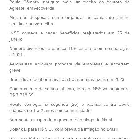
Paulo Câmara inaugura mais um trecho da Adutora do
Agreste, em Arcoverde
Mês das despesas: como organizar as contas de janeiro
sem ficar no vermelho
INSS começa a pagar benefícios reajustados em 25 de
janeiro
Número divórcios no país cai 10% este ano em comparação
a 2021
Aeronautas aprovam proposta de empresas e encerram
greve
Brasil deve receber mais 30 a 50 ararinhas-azuis em 2023
Com aumento do salário mínimo, teto do INSS vai subir para
R$ 7.718,69
Recife começa, na segunda (26), a vacinar contra Covid
crianças de 1 a 2 anos sem comorbidade
Aeronautas suspendem grave até domingo de Natal
Dólar cai para R$ 5,16 com prévia da inflação no Brasil
Gonzaga Patriota lamenta morte da professora araripinense