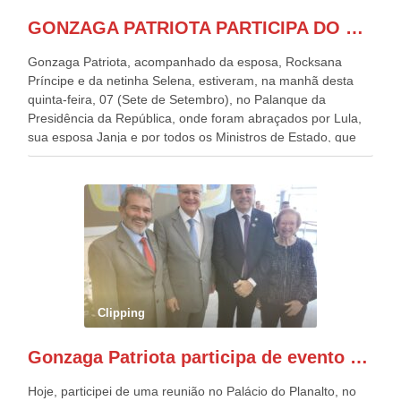
GONZAGA PATRIOTA PARTICIPA DO DESFILE DA INDEPENDÊNCIA NO PALANQUE DA PRESIDÊNCIA DA REPÚBLICA E É ABRAÇADO POR LULA E POR GERALDO ALCKMIN.
Gonzaga Patriota, acompanhado da esposa, Rocksana
Príncipe e da netinha Selena, estiveram, na manhã desta
quinta-feira, 07 (Sete de Setembro), no Palanque da
Presidência da República, onde foram abraçados por Lula,
sua esposa Janja e por todos os Ministros de Estado, que
estavam presentes, nos Desfiles da Independência da
República. Gonzaga Patriota que já participou de muitos
outros desfiles, na Esplanada dos Ministérios, disse ter sido
o deste ano, o maior e o mais organizado de todos. “Há
quatro décadas, como Patriota até no nome, participo
anualmente dos desfiles de Sete de Setembro, na
Esplanada dos Ministérios, em Brasília. Este ano, o governo
preparou espaços com cadeiras e coberturas, para 30.000
pessoas, só que o número de Patriotas Brasileiros
Clipping
Independentes, dobrou na Esplanada. Eu, Lula e os
presentes, ficamos muito felizes com isto”, disse Gonzaga
Gonzaga Patriota participa de evento em prol do desenvolvimento do Nordeste
Patriota.
Hoje, participei de uma reunião no Palácio do Planalto, no