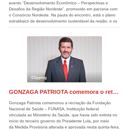
evento “Desenvolvimento Econômico – Perspectivas e
Desafios da Região Nordeste”, promovido em parceria com
o Consórcio Nordeste. Na pauta do encontro, está o plano
estratégico de desenvolvimento sustentável da região, e os
desafios para a elaboração de políticas públicas, que
possam solucionar problemas estruturais nesses estados. O
evento contou com a presença do Vice-presidente Geraldo
Alckmin, que também ocupa o Ministério do
Desenvolvimento, Indústria, Comércio e Serviços, o ex
governador de Pernambuco, agora Presidente do Banco do
Nordeste, Paulo Câmara, o ex Deputado Federal, e
atualmente Superintendente da SUDENE, Danilo Cabral, da
Governadora de Pernambuco, Raquel Lyra, os ministros da
Clipping
Casa Civil, Rui Costa, e da Integração e do Desenvolvimento
Regional, Waldez Góes, entre outras diversas autoridades
GONZAGA PATRIOTA comemora o retorno da FUNASA
de todo Nordeste que também ajudam a fomentar o
progresso da região.
Gonzaga Patriota comemorou a recriação da Fundação
Nacional de Saúde – FUNASA, Instituição federal
vinculada ao Ministério da Saúde, que havia sido extinta no
início do terceiro governo do Presidente Lula, por meio
da Medida Provisória alterada e aprovada nesta quinta-feira,