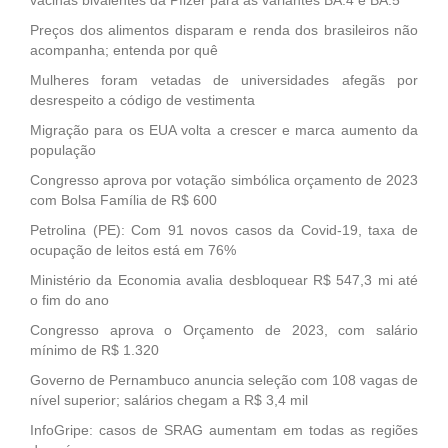
vacinas bivalentes da Pfizer para as variantes BA.4 e BA.5
Preços dos alimentos disparam e renda dos brasileiros não
acompanha; entenda por quê
Mulheres foram vetadas de universidades afegãs por
desrespeito a código de vestimenta
Migração para os EUA volta a crescer e marca aumento da
população
Congresso aprova por votação simbólica orçamento de 2023
com Bolsa Família de R$ 600
Petrolina (PE): Com 91 novos casos da Covid-19, taxa de
ocupação de leitos está em 76%
Ministério da Economia avalia desbloquear R$ 547,3 mi até
o fim do ano
Congresso aprova o Orçamento de 2023, com salário
mínimo de R$ 1.320
Governo de Pernambuco anuncia seleção com 108 vagas de
nível superior; salários chegam a R$ 3,4 mil
InfoGripe: casos de SRAG aumentam em todas as regiões