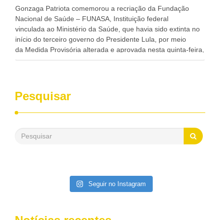
progresso da região.
Gonzaga Patriota comemorou a recriação da Fundação
Nacional de Saúde – FUNASA, Instituição federal
vinculada ao Ministério da Saúde, que havia sido extinta no
início do terceiro governo do Presidente Lula, por meio
da Medida Provisória alterada e aprovada nesta quinta-feira,
pelo Congresso Nacional. Gonzaga Patriota disse hoje em
entrevistas, que durante esses 40 anos, como parlamentar,
sempre contou com o apoio da FUNASA, para o
desenvolvimento dos seus municípios e, somente o ano
Pesquisar
passado, essa Fundação distribuiu mais de três bilhões de
reais, com suas maravilhosas ações, dentre alas, mais de
500 milhões, foram aplicados em serviços de melhoria do
saneamento básico, em pequenas comunidades rurais.
Patriota disse ainda que, mesmo sem mandato,
contribuiu muito na Câmara dos Deputados, para a retirada
da extinção da FUNASA, nessa Medida Provisória do
Executivo, aprovada ontem.
Seguir no Instagram