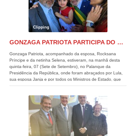
Clipping
GONZAGA PATRIOTA PARTICIPA DO DESFILE DA INDEPENDÊNCIA NO PALANQUE DA PRESIDÊNCIA DA REPÚBLICA E É ABRAÇADO POR LULA E POR GERALDO ALCKMIN.
Gonzaga Patriota, acompanhado da esposa, Rocksana
Príncipe e da netinha Selena, estiveram, na manhã desta
quinta-feira, 07 (Sete de Setembro), no Palanque da
Presidência da República, onde foram abraçados por Lula,
sua esposa Janja e por todos os Ministros de Estado, que
estavam presentes, nos Desfiles da Independência da
República. Gonzaga Patriota que já participou de muitos
outros desfiles, na Esplanada dos Ministérios, disse ter sido
o deste ano, o maior e o mais organizado de todos. “Há
quatro décadas, como Patriota até no nome, participo
anualmente dos desfiles de Sete de Setembro, na
Esplanada dos Ministérios, em Brasília. Este ano, o governo
preparou espaços com cadeiras e coberturas, para 30.000