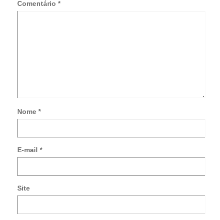
Comentário
*
Nome
*
Not
me
so
E-mail
*
no
co
po
e-
Site
mai