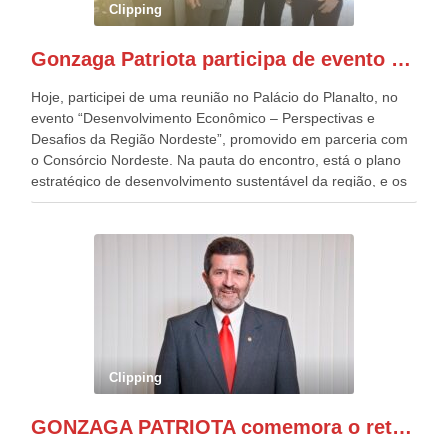
pessoas, só que o número de Patriotas Brasileiros
Clipping
Independentes, dobrou na Esplanada. Eu, Lula e os
presentes, ficamos muito felizes com isto”, disse Gonzaga
Gonzaga Patriota participa de evento em prol do desenvolvimento do Nordeste
Patriota.
Hoje, participei de uma reunião no Palácio do Planalto, no
evento “Desenvolvimento Econômico – Perspectivas e
Desafios da Região Nordeste”, promovido em parceria com
o Consórcio Nordeste. Na pauta do encontro, está o plano
estratégico de desenvolvimento sustentável da região, e os
desafios para a elaboração de políticas públicas, que
possam solucionar problemas estruturais nesses estados. O
evento contou com a presença do Vice-presidente Geraldo
Alckmin, que também ocupa o Ministério do
Desenvolvimento, Indústria, Comércio e Serviços, o ex
governador de Pernambuco, agora Presidente do Banco do
Nordeste, Paulo Câmara, o ex Deputado Federal, e
atualmente Superintendente da SUDENE, Danilo Cabral, da
Governadora de Pernambuco, Raquel Lyra, os ministros da
Clipping
Casa Civil, Rui Costa, e da Integração e do Desenvolvimento
Regional, Waldez Góes, entre outras diversas autoridades
GONZAGA PATRIOTA comemora o retorno da FUNASA
de todo Nordeste que também ajudam a fomentar o