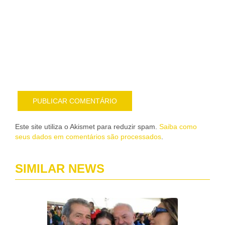
Noti
me
sob
nov
pub
por
e-
mail
Este site utiliza o Akismet para reduzir spam.
Saiba como
seus dados em comentários são processados
.
SIMILAR NEWS