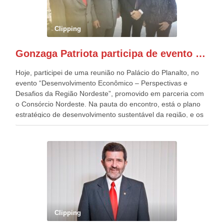
Esplanada dos Ministérios, em Brasília. Este ano, o governo
preparou espaços com cadeiras e coberturas, para 30.000
pessoas, só que o número de Patriotas Brasileiros
Clipping
Independentes, dobrou na Esplanada. Eu, Lula e os
presentes, ficamos muito felizes com isto”, disse Gonzaga
Gonzaga Patriota participa de evento em prol do desenvolvimento do Nordeste
Patriota.
Hoje, participei de uma reunião no Palácio do Planalto, no
evento “Desenvolvimento Econômico – Perspectivas e
Desafios da Região Nordeste”, promovido em parceria com
o Consórcio Nordeste. Na pauta do encontro, está o plano
estratégico de desenvolvimento sustentável da região, e os
desafios para a elaboração de políticas públicas, que
possam solucionar problemas estruturais nesses estados. O
evento contou com a presença do Vice-presidente Geraldo
Alckmin, que também ocupa o Ministério do
Desenvolvimento, Indústria, Comércio e Serviços, o ex
governador de Pernambuco, agora Presidente do Banco do
Nordeste, Paulo Câmara, o ex Deputado Federal, e
atualmente Superintendente da SUDENE, Danilo Cabral, da
Governadora de Pernambuco, Raquel Lyra, os ministros da
Clipping
Casa Civil, Rui Costa, e da Integração e do Desenvolvimento