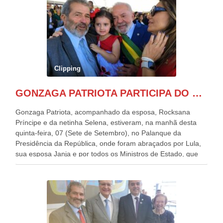
Clipping
GONZAGA PATRIOTA PARTICIPA DO DESFILE DA INDEPENDÊNCIA NO PALANQUE DA PRESIDÊNCIA DA REPÚBLICA E É ABRAÇADO POR LULA E POR GERALDO ALCKMIN.
Gonzaga Patriota, acompanhado da esposa, Rocksana
Príncipe e da netinha Selena, estiveram, na manhã desta
quinta-feira, 07 (Sete de Setembro), no Palanque da
Presidência da República, onde foram abraçados por Lula,
sua esposa Janja e por todos os Ministros de Estado, que
estavam presentes, nos Desfiles da Independência da
República. Gonzaga Patriota que já participou de muitos
outros desfiles, na Esplanada dos Ministérios, disse ter sido
o deste ano, o maior e o mais organizado de todos. “Há
quatro décadas, como Patriota até no nome, participo
anualmente dos desfiles de Sete de Setembro, na