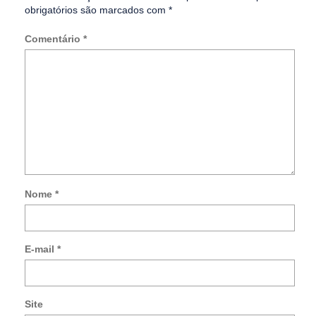
obrigatórios são marcados com
*
Comentário
*
Nome
*
Not
me
so
E-mail
*
no
co
po
e-
Site
mai