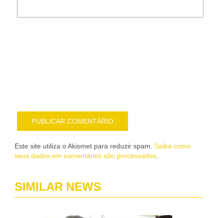
Noti
me
sob
nov
pub
por
e-
mail
Este site utiliza o Akismet para reduzir spam.
Saiba como
seus dados em comentários são processados
.
SIMILAR NEWS