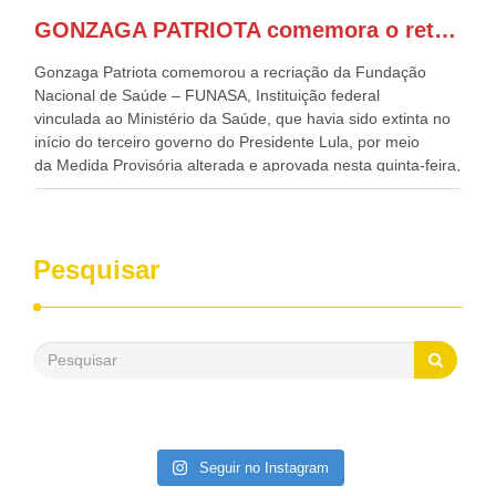
Regional, Waldez Góes, entre outras diversas autoridades
GONZAGA PATRIOTA comemora o retorno da FUNASA
de todo Nordeste que também ajudam a fomentar o
progresso da região.
Gonzaga Patriota comemorou a recriação da Fundação
Nacional de Saúde – FUNASA, Instituição federal
vinculada ao Ministério da Saúde, que havia sido extinta no
início do terceiro governo do Presidente Lula, por meio
da Medida Provisória alterada e aprovada nesta quinta-feira,
pelo Congresso Nacional. Gonzaga Patriota disse hoje em
entrevistas, que durante esses 40 anos, como parlamentar,
sempre contou com o apoio da FUNASA, para o
desenvolvimento dos seus municípios e, somente o ano
Pesquisar
passado, essa Fundação distribuiu mais de três bilhões de
reais, com suas maravilhosas ações, dentre alas, mais de
500 milhões, foram aplicados em serviços de melhoria do
saneamento básico, em pequenas comunidades rurais.
Patriota disse ainda que, mesmo sem mandato,
contribuiu muito na Câmara dos Deputados, para a retirada
da extinção da FUNASA, nessa Medida Provisória do
Executivo, aprovada ontem.
Seguir no Instagram