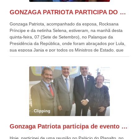
GONZAGA PATRIOTA PARTICIPA DO DESFILE DA INDEPENDÊNCIA NO PALANQUE DA PRESIDÊNCIA DA REPÚBLICA E É ABRAÇADO POR LULA E POR GERALDO ALCKMIN.
Gonzaga Patriota, acompanhado da esposa, Rocksana
Príncipe e da netinha Selena, estiveram, na manhã desta
quinta-feira, 07 (Sete de Setembro), no Palanque da
Presidência da República, onde foram abraçados por Lula,
sua esposa Janja e por todos os Ministros de Estado, que
estavam presentes, nos Desfiles da Independência da
República. Gonzaga Patriota que já participou de muitos
outros desfiles, na Esplanada dos Ministérios, disse ter sido
o deste ano, o maior e o mais organizado de todos. “Há
quatro décadas, como Patriota até no nome, participo
anualmente dos desfiles de Sete de Setembro, na
Esplanada dos Ministérios, em Brasília. Este ano, o governo
preparou espaços com cadeiras e coberturas, para 30.000
pessoas, só que o número de Patriotas Brasileiros
Clipping
Independentes, dobrou na Esplanada. Eu, Lula e os
presentes, ficamos muito felizes com isto”, disse Gonzaga
Gonzaga Patriota participa de evento em prol do desenvolvimento do Nordeste
Patriota.
Hoje, participei de uma reunião no Palácio do Planalto, no