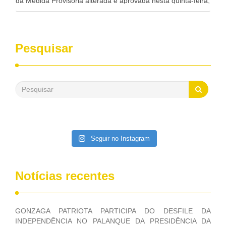
da Medida Provisória alterada e aprovada nesta quinta-feira,
pelo Congresso Nacional. Gonzaga Patriota disse hoje em
entrevistas, que durante esses 40 anos, como parlamentar,
sempre contou com o apoio da FUNASA, para o
desenvolvimento dos seus municípios e, somente o ano
Pesquisar
passado, essa Fundação distribuiu mais de três bilhões de
reais, com suas maravilhosas ações, dentre alas, mais de
500 milhões, foram aplicados em serviços de melhoria do
saneamento básico, em pequenas comunidades rurais.
Patriota disse ainda que, mesmo sem mandato,
contribuiu muito na Câmara dos Deputados, para a retirada
da extinção da FUNASA, nessa Medida Provisória do
Executivo, aprovada ontem.
Seguir no Instagram
Notícias recentes
GONZAGA PATRIOTA PARTICIPA DO DESFILE DA
INDEPENDÊNCIA NO PALANQUE DA PRESIDÊNCIA DA