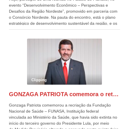
evento “Desenvolvimento Econômico – Perspectivas e
Desafios da Região Nordeste”, promovido em parceria com
o Consórcio Nordeste. Na pauta do encontro, está o plano
estratégico de desenvolvimento sustentável da região, e os
desafios para a elaboração de políticas públicas, que
possam solucionar problemas estruturais nesses estados. O
evento contou com a presença do Vice-presidente Geraldo
Alckmin, que também ocupa o Ministério do
Desenvolvimento, Indústria, Comércio e Serviços, o ex
governador de Pernambuco, agora Presidente do Banco do
Nordeste, Paulo Câmara, o ex Deputado Federal, e
atualmente Superintendente da SUDENE, Danilo Cabral, da
Governadora de Pernambuco, Raquel Lyra, os ministros da
Clipping
Casa Civil, Rui Costa, e da Integração e do Desenvolvimento
Regional, Waldez Góes, entre outras diversas autoridades
GONZAGA PATRIOTA comemora o retorno da FUNASA
de todo Nordeste que também ajudam a fomentar o
progresso da região.
Gonzaga Patriota comemorou a recriação da Fundação
Nacional de Saúde – FUNASA, Instituição federal
vinculada ao Ministério da Saúde, que havia sido extinta no
início do terceiro governo do Presidente Lula, por meio