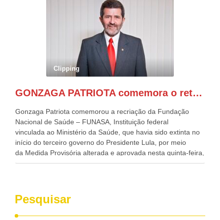
evento contou com a presença do Vice-presidente Geraldo
Alckmin, que também ocupa o Ministério do
Desenvolvimento, Indústria, Comércio e Serviços, o ex
governador de Pernambuco, agora Presidente do Banco do
Nordeste, Paulo Câmara, o ex Deputado Federal, e
atualmente Superintendente da SUDENE, Danilo Cabral, da
Governadora de Pernambuco, Raquel Lyra, os ministros da
Clipping
Casa Civil, Rui Costa, e da Integração e do Desenvolvimento
Regional, Waldez Góes, entre outras diversas autoridades
GONZAGA PATRIOTA comemora o retorno da FUNASA
de todo Nordeste que também ajudam a fomentar o
progresso da região.
Gonzaga Patriota comemorou a recriação da Fundação
Nacional de Saúde – FUNASA, Instituição federal
vinculada ao Ministério da Saúde, que havia sido extinta no
início do terceiro governo do Presidente Lula, por meio
da Medida Provisória alterada e aprovada nesta quinta-feira,
pelo Congresso Nacional. Gonzaga Patriota disse hoje em
entrevistas, que durante esses 40 anos, como parlamentar,
sempre contou com o apoio da FUNASA, para o
desenvolvimento dos seus municípios e, somente o ano
Pesquisar
passado, essa Fundação distribuiu mais de três bilhões de
reais, com suas maravilhosas ações, dentre alas, mais de