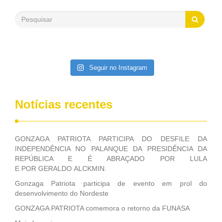
500 milhões, foram aplicados em serviços de melhoria do
saneamento básico, em pequenas comunidades rurais.
Patriota disse ainda que, mesmo sem mandato,
contribuiu muito na Câmara dos Deputados, para a retirada
da extinção da FUNASA, nessa Medida Provisória do
Executivo, aprovada ontem.
Seguir no Instagram
Notícias recentes
GONZAGA PATRIOTA PARTICIPA DO DESFILE DA
INDEPENDÊNCIA NO PALANQUE DA PRESIDÊNCIA DA
REPÚBLICA E É ABRAÇADO POR LULA
E POR GERALDO ALCKMIN.
Gonzaga Patriota participa de evento em prol do
desenvolvimento do Nordeste
GONZAGA PATRIOTA comemora o retorno da FUNASA