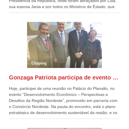
Presidência da República, onde foram abraçados por Lula,
sua esposa Janja e por todos os Ministros de Estado, que
estavam presentes, nos Desfiles da Independência da
República. Gonzaga Patriota que já participou de muitos
outros desfiles, na Esplanada dos Ministérios, disse ter sido
o deste ano, o maior e o mais organizado de todos. “Há
quatro décadas, como Patriota até no nome, participo
anualmente dos desfiles de Sete de Setembro, na
Esplanada dos Ministérios, em Brasília. Este ano, o governo
preparou espaços com cadeiras e coberturas, para 30.000
pessoas, só que o número de Patriotas Brasileiros
Clipping
Independentes, dobrou na Esplanada. Eu, Lula e os
presentes, ficamos muito felizes com isto”, disse Gonzaga
Gonzaga Patriota participa de evento em prol do desenvolvimento do Nordeste
Patriota.
Hoje, participei de uma reunião no Palácio do Planalto, no
evento “Desenvolvimento Econômico – Perspectivas e
Desafios da Região Nordeste”, promovido em parceria com
o Consórcio Nordeste. Na pauta do encontro, está o plano
estratégico de desenvolvimento sustentável da região, e os
desafios para a elaboração de políticas públicas, que
possam solucionar problemas estruturais nesses estados. O