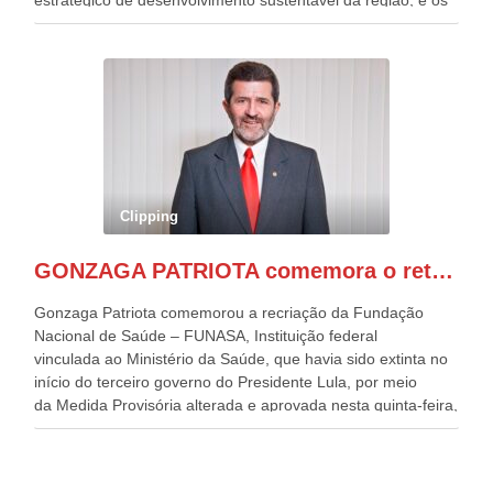
desafios para a elaboração de políticas públicas, que
possam solucionar problemas estruturais nesses estados. O
evento contou com a presença do Vice-presidente Geraldo
Alckmin, que também ocupa o Ministério do
Desenvolvimento, Indústria, Comércio e Serviços, o ex
governador de Pernambuco, agora Presidente do Banco do
Nordeste, Paulo Câmara, o ex Deputado Federal, e
atualmente Superintendente da SUDENE, Danilo Cabral, da
Governadora de Pernambuco, Raquel Lyra, os ministros da
Clipping
Casa Civil, Rui Costa, e da Integração e do Desenvolvimento
Regional, Waldez Góes, entre outras diversas autoridades
GONZAGA PATRIOTA comemora o retorno da FUNASA
de todo Nordeste que também ajudam a fomentar o
progresso da região.
Gonzaga Patriota comemorou a recriação da Fundação
Nacional de Saúde – FUNASA, Instituição federal
vinculada ao Ministério da Saúde, que havia sido extinta no
início do terceiro governo do Presidente Lula, por meio
da Medida Provisória alterada e aprovada nesta quinta-feira,
pelo Congresso Nacional. Gonzaga Patriota disse hoje em
entrevistas, que durante esses 40 anos, como parlamentar,
sempre contou com o apoio da FUNASA, para o