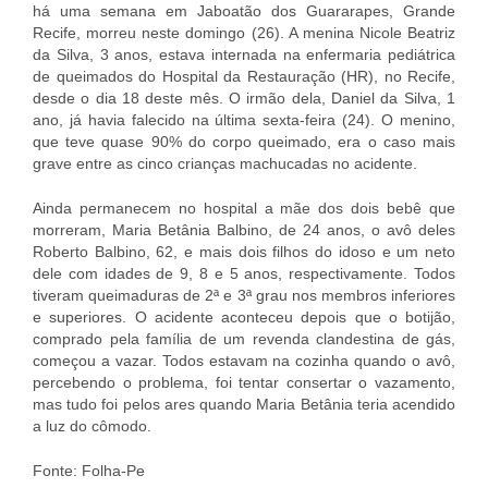
há uma semana em Jaboatão dos Guararapes, Grande
Recife, morreu neste domingo (26). A menina Nicole Beatriz
da Silva, 3 anos, estava internada na enfermaria pediátrica
de queimados do Hospital da Restauração (HR), no Recife,
desde o dia 18 deste mês. O irmão dela, Daniel da Silva, 1
ano, já havia falecido na última sexta-feira (24). O menino,
que teve quase 90% do corpo queimado, era o caso mais
grave entre as cinco crianças machucadas no acidente.
Ainda permanecem no hospital a mãe dos dois bebê que
morreram, Maria Betânia Balbino, de 24 anos, o avô deles
Roberto Balbino, 62, e mais dois filhos do idoso e um neto
dele com idades de 9, 8 e 5 anos, respectivamente. Todos
tiveram queimaduras de 2ª e 3ª grau nos membros inferiores
e superiores.
O acidente aconteceu depois que o botijão,
comprado pela família de um revenda clandestina de gás,
começou a vazar. Todos estavam na cozinha quando o avô,
percebendo o problema, foi tentar consertar o vazamento,
mas tudo foi pelos ares quando Maria Betânia teria acendido
a luz do cômodo.
Fonte: Folha-Pe