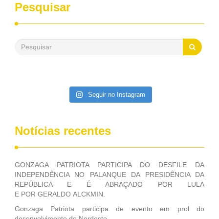
desenvolvimento dos seus municípios e, somente o ano
Pesquisar
passado, essa Fundação distribuiu mais de três bilhões de
reais, com suas maravilhosas ações, dentre alas, mais de
500 milhões, foram aplicados em serviços de melhoria do
saneamento básico, em pequenas comunidades rurais.
Patriota disse ainda que, mesmo sem mandato,
contribuiu muito na Câmara dos Deputados, para a retirada
da extinção da FUNASA, nessa Medida Provisória do
Executivo, aprovada ontem.
Seguir no Instagram
Notícias recentes
GONZAGA PATRIOTA PARTICIPA DO DESFILE DA
INDEPENDÊNCIA NO PALANQUE DA PRESIDÊNCIA DA
REPÚBLICA E É ABRAÇADO POR LULA
E POR GERALDO ALCKMIN.
Gonzaga Patriota participa de evento em prol do
desenvolvimento do Nordeste