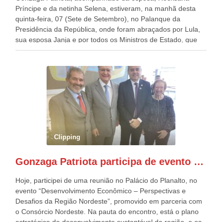
Príncipe e da netinha Selena, estiveram, na manhã desta
quinta-feira, 07 (Sete de Setembro), no Palanque da
Presidência da República, onde foram abraçados por Lula,
sua esposa Janja e por todos os Ministros de Estado, que
estavam presentes, nos Desfiles da Independência da
República. Gonzaga Patriota que já participou de muitos
outros desfiles, na Esplanada dos Ministérios, disse ter sido
o deste ano, o maior e o mais organizado de todos. “Há
quatro décadas, como Patriota até no nome, participo
anualmente dos desfiles de Sete de Setembro, na
Esplanada dos Ministérios, em Brasília. Este ano, o governo
preparou espaços com cadeiras e coberturas, para 30.000
pessoas, só que o número de Patriotas Brasileiros
Clipping
Independentes, dobrou na Esplanada. Eu, Lula e os
presentes, ficamos muito felizes com isto”, disse Gonzaga
Gonzaga Patriota participa de evento em prol do desenvolvimento do Nordeste
Patriota.
Hoje, participei de uma reunião no Palácio do Planalto, no
evento “Desenvolvimento Econômico – Perspectivas e
Desafios da Região Nordeste”, promovido em parceria com
o Consórcio Nordeste. Na pauta do encontro, está o plano
estratégico de desenvolvimento sustentável da região, e os