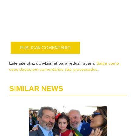
sob
nov
pub
por
e-
mail
Este site utiliza o Akismet para reduzir spam.
Saiba como
seus dados em comentários são processados
.
SIMILAR NEWS