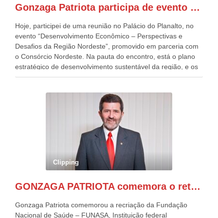
Gonzaga Patriota participa de evento em prol do desenvolvimento do Nordeste
Patriota.
Hoje, participei de uma reunião no Palácio do Planalto, no
evento “Desenvolvimento Econômico – Perspectivas e
Desafios da Região Nordeste”, promovido em parceria com
o Consórcio Nordeste. Na pauta do encontro, está o plano
estratégico de desenvolvimento sustentável da região, e os
desafios para a elaboração de políticas públicas, que
possam solucionar problemas estruturais nesses estados. O
evento contou com a presença do Vice-presidente Geraldo
Alckmin, que também ocupa o Ministério do
Desenvolvimento, Indústria, Comércio e Serviços, o ex
governador de Pernambuco, agora Presidente do Banco do
Nordeste, Paulo Câmara, o ex Deputado Federal, e
atualmente Superintendente da SUDENE, Danilo Cabral, da
Governadora de Pernambuco, Raquel Lyra, os ministros da
Clipping
Casa Civil, Rui Costa, e da Integração e do Desenvolvimento
Regional, Waldez Góes, entre outras diversas autoridades
GONZAGA PATRIOTA comemora o retorno da FUNASA
de todo Nordeste que também ajudam a fomentar o
progresso da região.
Gonzaga Patriota comemorou a recriação da Fundação
Nacional de Saúde – FUNASA, Instituição federal