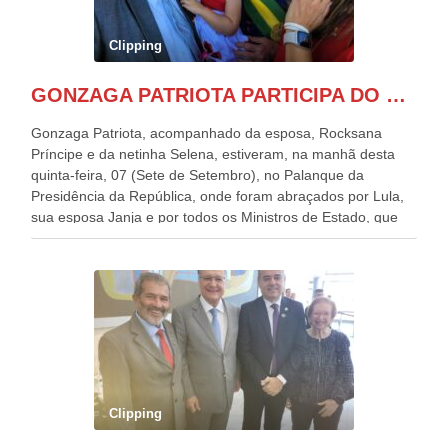
Clipping
GONZAGA PATRIOTA PARTICIPA DO DESFILE DA INDEPENDÊNCIA NO PALANQUE DA PRESIDÊNCIA DA REPÚBLICA E É ABRAÇADO POR LULA E POR GERALDO ALCKMIN.
Gonzaga Patriota, acompanhado da esposa, Rocksana
Príncipe e da netinha Selena, estiveram, na manhã desta
quinta-feira, 07 (Sete de Setembro), no Palanque da
Presidência da República, onde foram abraçados por Lula,
sua esposa Janja e por todos os Ministros de Estado, que
estavam presentes, nos Desfiles da Independência da
República. Gonzaga Patriota que já participou de muitos
outros desfiles, na Esplanada dos Ministérios, disse ter sido
o deste ano, o maior e o mais organizado de todos. “Há
quatro décadas, como Patriota até no nome, participo
anualmente dos desfiles de Sete de Setembro, na
Esplanada dos Ministérios, em Brasília. Este ano, o governo
preparou espaços com cadeiras e coberturas, para 30.000
pessoas, só que o número de Patriotas Brasileiros
Clipping
Independentes, dobrou na Esplanada. Eu, Lula e os
presentes, ficamos muito felizes com isto”, disse Gonzaga