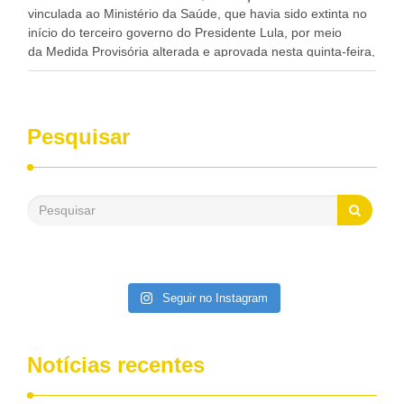
vinculada ao Ministério da Saúde, que havia sido extinta no
início do terceiro governo do Presidente Lula, por meio
da Medida Provisória alterada e aprovada nesta quinta-feira,
pelo Congresso Nacional. Gonzaga Patriota disse hoje em
entrevistas, que durante esses 40 anos, como parlamentar,
sempre contou com o apoio da FUNASA, para o
desenvolvimento dos seus municípios e, somente o ano
Pesquisar
passado, essa Fundação distribuiu mais de três bilhões de
reais, com suas maravilhosas ações, dentre alas, mais de
500 milhões, foram aplicados em serviços de melhoria do
saneamento básico, em pequenas comunidades rurais.
Patriota disse ainda que, mesmo sem mandato,
contribuiu muito na Câmara dos Deputados, para a retirada
da extinção da FUNASA, nessa Medida Provisória do
Executivo, aprovada ontem.
Seguir no Instagram
Notícias recentes