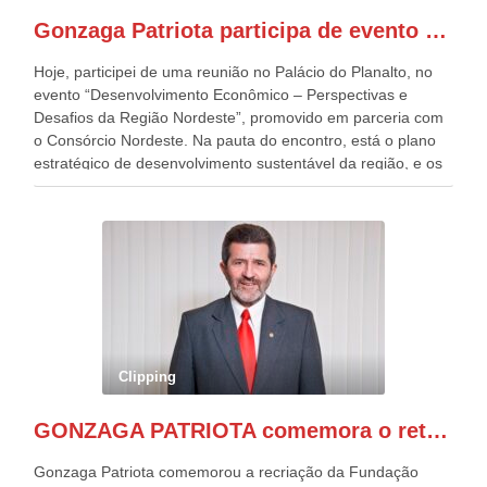
presentes, ficamos muito felizes com isto”, disse Gonzaga
Gonzaga Patriota participa de evento em prol do desenvolvimento do Nordeste
Patriota.
Hoje, participei de uma reunião no Palácio do Planalto, no
evento “Desenvolvimento Econômico – Perspectivas e
Desafios da Região Nordeste”, promovido em parceria com
o Consórcio Nordeste. Na pauta do encontro, está o plano
estratégico de desenvolvimento sustentável da região, e os
desafios para a elaboração de políticas públicas, que
possam solucionar problemas estruturais nesses estados. O
evento contou com a presença do Vice-presidente Geraldo
Alckmin, que também ocupa o Ministério do
Desenvolvimento, Indústria, Comércio e Serviços, o ex
governador de Pernambuco, agora Presidente do Banco do
Nordeste, Paulo Câmara, o ex Deputado Federal, e
atualmente Superintendente da SUDENE, Danilo Cabral, da
Governadora de Pernambuco, Raquel Lyra, os ministros da
Clipping
Casa Civil, Rui Costa, e da Integração e do Desenvolvimento
Regional, Waldez Góes, entre outras diversas autoridades
GONZAGA PATRIOTA comemora o retorno da FUNASA
de todo Nordeste que também ajudam a fomentar o
progresso da região.
Gonzaga Patriota comemorou a recriação da Fundação