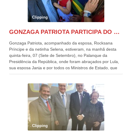
Clipping
GONZAGA PATRIOTA PARTICIPA DO DESFILE DA INDEPENDÊNCIA NO PALANQUE DA PRESIDÊNCIA DA REPÚBLICA E É ABRAÇADO POR LULA E POR GERALDO ALCKMIN.
Gonzaga Patriota, acompanhado da esposa, Rocksana
Príncipe e da netinha Selena, estiveram, na manhã desta
quinta-feira, 07 (Sete de Setembro), no Palanque da
Presidência da República, onde foram abraçados por Lula,
sua esposa Janja e por todos os Ministros de Estado, que
estavam presentes, nos Desfiles da Independência da
República. Gonzaga Patriota que já participou de muitos
outros desfiles, na Esplanada dos Ministérios, disse ter sido
o deste ano, o maior e o mais organizado de todos. “Há
quatro décadas, como Patriota até no nome, participo
anualmente dos desfiles de Sete de Setembro, na
Esplanada dos Ministérios, em Brasília. Este ano, o governo
preparou espaços com cadeiras e coberturas, para 30.000
pessoas, só que o número de Patriotas Brasileiros
Clipping
Independentes, dobrou na Esplanada. Eu, Lula e os