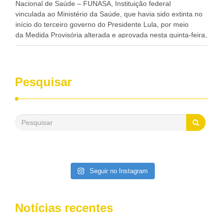
Nacional de Saúde – FUNASA, Instituição federal
vinculada ao Ministério da Saúde, que havia sido extinta no
início do terceiro governo do Presidente Lula, por meio
da Medida Provisória alterada e aprovada nesta quinta-feira,
pelo Congresso Nacional. Gonzaga Patriota disse hoje em
entrevistas, que durante esses 40 anos, como parlamentar,
sempre contou com o apoio da FUNASA, para o
desenvolvimento dos seus municípios e, somente o ano
Pesquisar
passado, essa Fundação distribuiu mais de três bilhões de
reais, com suas maravilhosas ações, dentre alas, mais de
500 milhões, foram aplicados em serviços de melhoria do
saneamento básico, em pequenas comunidades rurais.
Patriota disse ainda que, mesmo sem mandato,
contribuiu muito na Câmara dos Deputados, para a retirada
da extinção da FUNASA, nessa Medida Provisória do
Executivo, aprovada ontem.
Seguir no Instagram
Notícias recentes