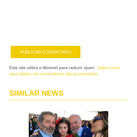
sob
nov
pub
por
e-
mail
Este site utiliza o Akismet para reduzir spam.
Saiba como
seus dados em comentários são processados
.
SIMILAR NEWS