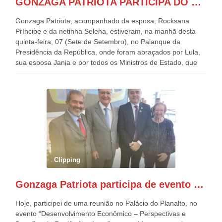
GONZAGA PATRIOTA PARTICIPA DO DESFILE DA INDEPENDÊNCIA NO PALANQUE DA PRESIDÊNCIA DA REPÚBLICA E É ABRAÇADO POR LULA E POR GERALDO ALCKMIN.
Gonzaga Patriota, acompanhado da esposa, Rocksana
Príncipe e da netinha Selena, estiveram, na manhã desta
quinta-feira, 07 (Sete de Setembro), no Palanque da
Presidência da República, onde foram abraçados por Lula,
sua esposa Janja e por todos os Ministros de Estado, que
estavam presentes, nos Desfiles da Independência da
República. Gonzaga Patriota que já participou de muitos
outros desfiles, na Esplanada dos Ministérios, disse ter sido
o deste ano, o maior e o mais organizado de todos. “Há
quatro décadas, como Patriota até no nome, participo
anualmente dos desfiles de Sete de Setembro, na
Esplanada dos Ministérios, em Brasília. Este ano, o governo
preparou espaços com cadeiras e coberturas, para 30.000
pessoas, só que o número de Patriotas Brasileiros
Clipping
Independentes, dobrou na Esplanada. Eu, Lula e os
presentes, ficamos muito felizes com isto”, disse Gonzaga
Gonzaga Patriota participa de evento em prol do desenvolvimento do Nordeste
Patriota.
Hoje, participei de uma reunião no Palácio do Planalto, no
evento “Desenvolvimento Econômico – Perspectivas e