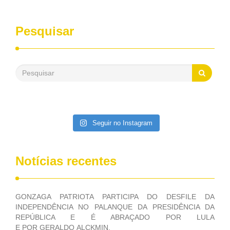
entrevistas, que durante esses 40 anos, como parlamentar,
sempre contou com o apoio da FUNASA, para o
desenvolvimento dos seus municípios e, somente o ano
Pesquisar
passado, essa Fundação distribuiu mais de três bilhões de
reais, com suas maravilhosas ações, dentre alas, mais de
500 milhões, foram aplicados em serviços de melhoria do
saneamento básico, em pequenas comunidades rurais.
Patriota disse ainda que, mesmo sem mandato,
contribuiu muito na Câmara dos Deputados, para a retirada
da extinção da FUNASA, nessa Medida Provisória do
Executivo, aprovada ontem.
Seguir no Instagram
Notícias recentes
GONZAGA PATRIOTA PARTICIPA DO DESFILE DA
INDEPENDÊNCIA NO PALANQUE DA PRESIDÊNCIA DA
REPÚBLICA E É ABRAÇADO POR LULA
E POR GERALDO ALCKMIN.