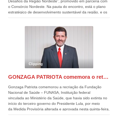
Desafios da Região Nordeste”, promovido em parceria com
o Consórcio Nordeste. Na pauta do encontro, está o plano
estratégico de desenvolvimento sustentável da região, e os
desafios para a elaboração de políticas públicas, que
possam solucionar problemas estruturais nesses estados. O
evento contou com a presença do Vice-presidente Geraldo
Alckmin, que também ocupa o Ministério do
Desenvolvimento, Indústria, Comércio e Serviços, o ex
governador de Pernambuco, agora Presidente do Banco do
Nordeste, Paulo Câmara, o ex Deputado Federal, e
atualmente Superintendente da SUDENE, Danilo Cabral, da
Governadora de Pernambuco, Raquel Lyra, os ministros da
Clipping
Casa Civil, Rui Costa, e da Integração e do Desenvolvimento
Regional, Waldez Góes, entre outras diversas autoridades
GONZAGA PATRIOTA comemora o retorno da FUNASA
de todo Nordeste que também ajudam a fomentar o
progresso da região.
Gonzaga Patriota comemorou a recriação da Fundação
Nacional de Saúde – FUNASA, Instituição federal
vinculada ao Ministério da Saúde, que havia sido extinta no
início do terceiro governo do Presidente Lula, por meio
da Medida Provisória alterada e aprovada nesta quinta-feira,
pelo Congresso Nacional. Gonzaga Patriota disse hoje em