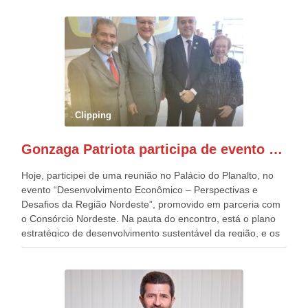
República. Gonzaga Patriota que já participou de muitos
outros desfiles, na Esplanada dos Ministérios, disse ter sido
o deste ano, o maior e o mais organizado de todos. “Há
quatro décadas, como Patriota até no nome, participo
anualmente dos desfiles de Sete de Setembro, na
Esplanada dos Ministérios, em Brasília. Este ano, o governo
preparou espaços com cadeiras e coberturas, para 30.000
pessoas, só que o número de Patriotas Brasileiros
Clipping
Independentes, dobrou na Esplanada. Eu, Lula e os
presentes, ficamos muito felizes com isto”, disse Gonzaga
Gonzaga Patriota participa de evento em prol do desenvolvimento do Nordeste
Patriota.
Hoje, participei de uma reunião no Palácio do Planalto, no
evento “Desenvolvimento Econômico – Perspectivas e
Desafios da Região Nordeste”, promovido em parceria com
o Consórcio Nordeste. Na pauta do encontro, está o plano
estratégico de desenvolvimento sustentável da região, e os
desafios para a elaboração de políticas públicas, que
possam solucionar problemas estruturais nesses estados. O
evento contou com a presença do Vice-presidente Geraldo
Alckmin, que também ocupa o Ministério do
Desenvolvimento, Indústria, Comércio e Serviços, o ex