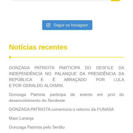
contribuiu muito na Câmara dos Deputados, para a retirada
da extinção da FUNASA, nessa Medida Provisória do
Executivo, aprovada ontem.
Seguir no Instagram
Notícias recentes
GONZAGA PATRIOTA PARTICIPA DO DESFILE DA
INDEPENDÊNCIA NO PALANQUE DA PRESIDÊNCIA DA
REPÚBLICA E É ABRAÇADO POR LULA
E POR GERALDO ALCKMIN.
Gonzaga Patriota participa de evento em prol do
desenvolvimento do Nordeste
GONZAGA PATRIOTA comemora o retorno da FUNASA
Maio Laranja
Gonzaga Patriota pelo Sertão