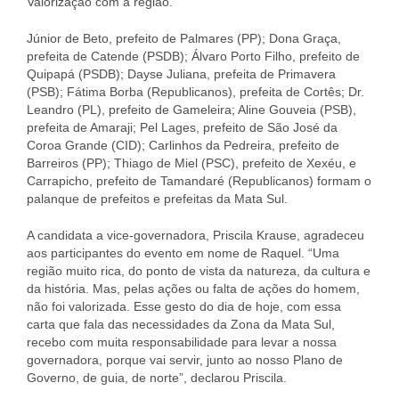
Valorização com a região.
Júnior de Beto, prefeito de Palmares (PP); Dona Graça,
prefeita de Catende (PSDB); Álvaro Porto Filho, prefeito de
Quipapá (PSDB); Dayse Juliana, prefeita de Primavera
(PSB); Fátima Borba (Republicanos), prefeita de Cortês; Dr.
Leandro (PL), prefeito de Gameleira; Aline Gouveia (PSB),
prefeita de Amaraji; Pel Lages, prefeito de São José da
Coroa Grande (CID); Carlinhos da Pedreira, prefeito de
Barreiros (PP); Thiago de Miel (PSC), prefeito de Xexéu, e
Carrapicho, prefeito de Tamandaré (Republicanos) formam o
palanque de prefeitos e prefeitas da Mata Sul.
A candidata a vice-governadora, Priscila Krause, agradeceu
aos participantes do evento em nome de Raquel. “Uma
região muito rica, do ponto de vista da natureza, da cultura e
da história. Mas, pelas ações ou falta de ações do homem,
não foi valorizada. Esse gesto do dia de hoje, com essa
carta que fala das necessidades da Zona da Mata Sul,
recebo com muita responsabilidade para levar a nossa
governadora, porque vai servir, junto ao nosso Plano de
Governo, de guia, de norte”, declarou Priscila.