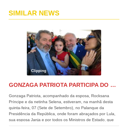
SIMILAR NEWS
Clipping
GONZAGA PATRIOTA PARTICIPA DO DESFILE DA INDEPENDÊNCIA NO PALANQUE DA PRESIDÊNCIA DA REPÚBLICA E É ABRAÇADO POR LULA E POR GERALDO ALCKMIN.
Gonzaga Patriota, acompanhado da esposa, Rocksana
Príncipe e da netinha Selena, estiveram, na manhã desta
quinta-feira, 07 (Sete de Setembro), no Palanque da
Presidência da República, onde foram abraçados por Lula,
sua esposa Janja e por todos os Ministros de Estado, que
estavam presentes, nos Desfiles da Independência da