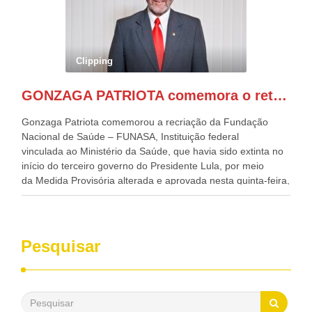
governador de Pernambuco, agora Presidente do Banco do
Nordeste, Paulo Câmara, o ex Deputado Federal, e
atualmente Superintendente da SUDENE, Danilo Cabral, da
Governadora de Pernambuco, Raquel Lyra, os ministros da
Clipping
Casa Civil, Rui Costa, e da Integração e do Desenvolvimento
Regional, Waldez Góes, entre outras diversas autoridades
GONZAGA PATRIOTA comemora o retorno da FUNASA
de todo Nordeste que também ajudam a fomentar o
progresso da região.
Gonzaga Patriota comemorou a recriação da Fundação
Nacional de Saúde – FUNASA, Instituição federal
vinculada ao Ministério da Saúde, que havia sido extinta no
início do terceiro governo do Presidente Lula, por meio
da Medida Provisória alterada e aprovada nesta quinta-feira,
pelo Congresso Nacional. Gonzaga Patriota disse hoje em
entrevistas, que durante esses 40 anos, como parlamentar,
sempre contou com o apoio da FUNASA, para o
desenvolvimento dos seus municípios e, somente o ano
Pesquisar
passado, essa Fundação distribuiu mais de três bilhões de
reais, com suas maravilhosas ações, dentre alas, mais de
500 milhões, foram aplicados em serviços de melhoria do
saneamento básico, em pequenas comunidades rurais.
Patriota disse ainda que, mesmo sem mandato,