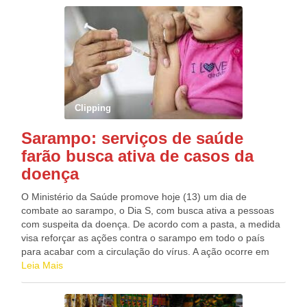
PEBA, dos 64, 23 estão ocupados (taxa de 35,9%
ocupação). Fonte: Edenevaldo Alves
Clipping
Sarampo: serviços de saúde
farão busca ativa de casos da
doença
O Ministério da Saúde promove hoje (13) um dia de
combate ao sarampo, o Dia S, com busca ativa a pessoas
com suspeita da doença. De acordo com a pasta, a medida
visa reforçar as ações contra o sarampo em todo o país
para acabar com a circulação do vírus. A ação ocorre em
conjunto com os serviços de saúde de estados e municípios.
Leia Mais
“A mobilização irá reforçar a manutenção da eliminação do
vírus do sarampo e da rubéola, nos locais onde não há
confirmações de casos”, informou a pasta. A busca ativa é