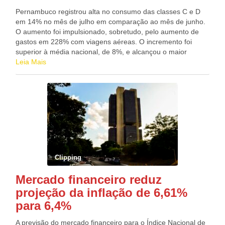
ao longo dos córregos Capãozinho, Descoberto, Zé Pires e
Pernambuco registrou alta no consumo das classes C e D
Cortado. Fonte: Agência Câmara de Notícias
em 14% no mês de julho em comparação ao mês de junho.
O aumento foi impulsionado, sobretudo, pelo aumento de
gastos em 228% com viagens aéreas. O incremento foi
superior à média nacional, de 8%, e alcançou o maior
patamar entre os estados do Nordeste. Os números foram
Leia Mais
divulgados através da Pesquisa de Hábitos de Consumo da
Superdigital, fintech do Grupo Santander focada em inclusão
econômica. Além do expressivo aumento no setor
Companhias Aéreas de 228%, também foram destaques em
Pernambuco os segmentos de: Prestadores de Serviços
(41%), Serviços (17%), Supermercado (16%), Restaurante
(12%), Lojas de Artigos Diversos (3%) e Telecomunicação
(2%). Por outro lado, as classes C e D em Pernambuco
gastaram menos com Automóveis e Veículos (-31%), Rede
Clipping
Online (-17%), Hotéis e Motéis (-13%), Lojas de Roupas
(-9%), Transporte (-6%), Combustível (-5%) e
Mercado financeiro reduz
Drogaria/Farmácia (-1%). Resultados nacionais No
projeção da inflação de 6,61%
levantamento, todas as regiões do Brasil mostraram
aumento no consumo, com o Norte impactando mais no
para 6,4%
resultado (11,5%). Nas demais regiões, o Centro-Oeste
fechou com alta de 9,4% no consumo, seguido do Sudeste
A previsão do mercado financeiro para o Índice Nacional de