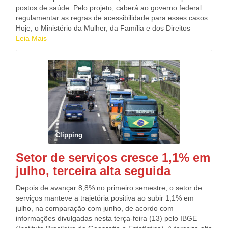
postos de saúde. Pelo projeto, caberá ao governo federal
regulamentar as regras de acessibilidade para esses casos.
Hoje, o Ministério da Mulher, da Família e dos Direitos
Humanos já disponibiliza instruções nesse sentido. O
Leia Mais
nanismo figura no rol das deficiências físicas, conforme o
Decreto 3.298/99 e, portanto, tem seus direitos de
acessibilidade garantidos. Segundo a Lei Brasileira de
Inclusão, a acessibilidade consiste no alcance para
utilização, com segurança e autonomia, de espaços,
mobiliários, edificações, transportes, informação e
comunicação, inclusive seus sistemas e tecnologias, bem
como de outros serviços e instalações abertos ao público,
de uso público ou privado, tanto na zona urbana como na
Clipping
rural. “Em um país onde se fala cada vez mais em
tratamento isonômico e lutas e pela inclusão social,
Setor de serviços cresce 1,1% em
devemos buscar ao máximo uma sociedade isenta de
julho, terceira alta seguida
atitudes discriminatórias”, sustentou o autor da proposta,
Joceval Rodrigues (Cidadania-BA). TramitaçãoA proposta
Depois de avançar 8,8% no primeiro semestre, o setor de
será analisada em caráter conclusivo pelas comissões de
serviços manteve a trajetória positiva ao subir 1,1% em
Defesa dos Direitos das Pessoas com Deficiência;
julho, na comparação com junho, de acordo com
Seguridade Social e Família; e de Constituição e Justiça e
informações divulgadas nesta terça-feira (13) pelo IBGE
de Cidadania. Saiba mais sobre a tramitação de projetos de