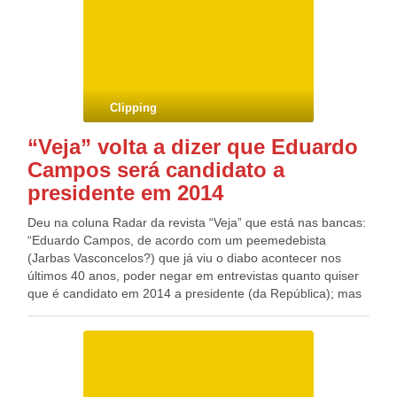
valor de autuações lançadas havia sido registrado em 2011
(R$ 109,6 bilhões). Sobre o ano de 2011, o crescimento foi
de 5,6%, segundo números da Receita.
Clipping
“Veja” volta a dizer que Eduardo
Campos será candidato a
presidente em 2014
Deu na coluna Radar da revista “Veja” que está nas bancas:
“Eduardo Campos, de acordo com um peemedebista
(Jarbas Vasconcelos?) que já viu o diabo acontecer nos
últimos 40 anos, poder negar em entrevistas quanto quiser
que é candidato em 2014 a presidente (da República); mas
todos os seus gestos gritam que ele é candidato, sim”. A
nota foi a propósito de entrevista dada pelo governador à
revista “Época”, três semanas atrás, na qual declara
categoricamente que não é candidato e que vai apoiar Dilma
Rousseff. Já a revista “CartaCapital” desta semana informa