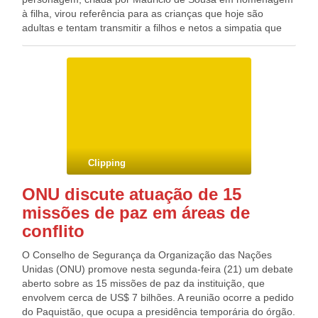
à filha, virou referência para as crianças que hoje são
adultas e tentam transmitir a filhos e netos a simpatia que
tinham pela menina dentuça e de vestido vermelho. A equipe
de Mauricio de Sousa decidiu que 2013 será de
comemorações do aniversário da Mônica. “Quando algumas
pessoas me encontram e sabem que eu sou a Mônica,
ficam emocionadas. Para mim, isso é emocionante
também”, ressaltou à Empresa Brasil de Comunicação
(EBC) Mônica, que inspirou a personagem.
Clipping
ONU discute atuação de 15
missões de paz em áreas de
conflito
O Conselho de Segurança da Organização das Nações
Unidas (ONU) promove nesta segunda-feira (21) um debate
aberto sobre as 15 missões de paz da instituição, que
envolvem cerca de US$ 7 bilhões. A reunião ocorre a pedido
do Paquistão, que ocupa a presidência temporária do órgão.