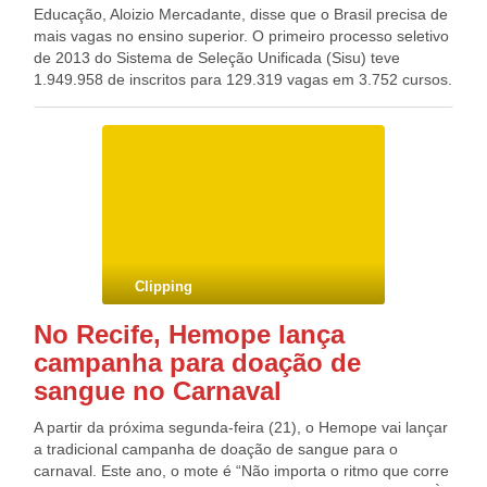
Educação, Aloizio Mercadante, disse que o Brasil precisa de
mais vagas no ensino superior. O primeiro processo seletivo
de 2013 do Sistema de Seleção Unificada (Sisu) teve
1.949.958 de inscritos para 129.319 vagas em 3.752 cursos.
No ano passado, 4,2 milhões de estudantes prestaram o
Exame Nacional do Ensino Médio (Enem), pré-requisito para
disputar uma vaga em instituição pública de ensino superior
pelo Sisu. “Diante dessa demanda, que direito tem um
ministro da Educação de não continuar lutando por mais
vagas?”, disse Mercadante ao participar hoje (20) do 14º
Conselho Nacional de Entidades de Base (Coneb) da União
Nacional dos Estudantes (UNE). O ministro destacou
também que a educação foi o setor que recebeu o maior
Clipping
investimento em 2012. O objetivo é dobrar o número de
vagas disponíveis e, para isso, Mercadante voltou a
No Recife, Hemope lança
ressaltar a importância da aprovação do Plano Nacional de
campanha para doação de
Educação (PNE), que aguarda parecer no Senado Federal.
O governo defende que 10% do Produto Interno Bruto (PIB)
sangue no Carnaval
seja destinado à educação. No entanto, o ministro
apresentou aos parlamentares, em novembro do ano
A partir da próxima segunda-feira (21), o Hemope vai lançar
passado, dados demonstrando que para esse investimento
a tradicional campanha de doação de sangue para o
previsto no PNE deveria haver um acréscimo de R$ 200
carnaval. Este ano, o mote é “Não importa o ritmo que corre