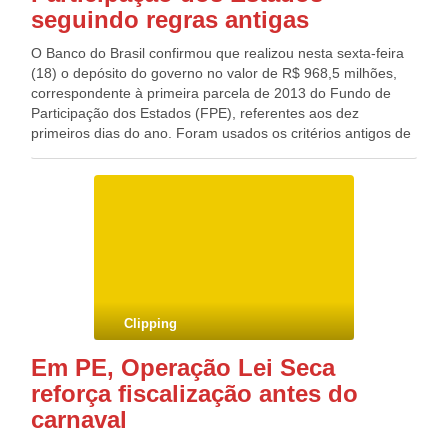
seguindo regras antigas
O Banco do Brasil confirmou que realizou nesta sexta-feira
(18) o depósito do governo no valor de R$ 968,5 milhões,
correspondente à primeira parcela de 2013 do Fundo de
Participação dos Estados (FPE), referentes aos dez
primeiros dias do ano. Foram usados os critérios antigos de
distribuição do recurso, apesar de decisão do Supremo
Tribunal Federal (STF) cobrando a aprovação de uma lei
com novas regras. Mesmo com a liberação dos recursos, o
impasse sobre as liberações continua e as normas de
transferência seguem sem consenso. Após reclamação de
alguns estados, o STF entendeu que as regras para o
repasse são inconstitucionais e determinou que o
Congresso Nacional estabelecesse novos critérios de
partilha até o dia 31 de dezembro do ano passado.
Clipping
Em PE, Operação Lei Seca
reforça fiscalização antes do
carnaval