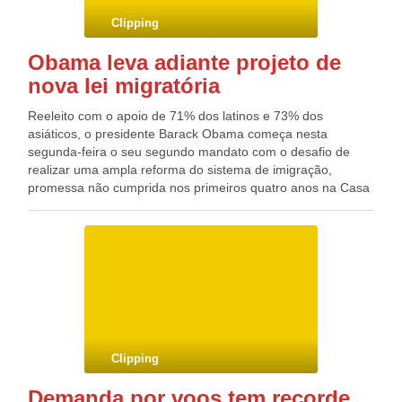
governo federal, entre janeiro de 2003 e dezembro do ano
Clipping
passado, por irregularidades no exercício da profissão.
Obama leva adiante projeto de
nova lei migratória
Reeleito com o apoio de 71% dos latinos e 73% dos
asiáticos, o presidente Barack Obama começa nesta
segunda-feira o seu segundo mandato com o desafio de
realizar uma ampla reforma do sistema de imigração,
promessa não cumprida nos primeiros quatro anos na Casa
Branca. Apesar de as negociações fiscais e a discussão
sobre aperto no controle da venda de armas terem
dominado a agenda pública do presidente desde novembro,
Obama já tem uma equipe esboçando uma proposta ousada
para legalização de 11,2 milhões de estrangeiros que vivem
sem documento nos Estados Unidos. Além de
potencialmente ser seu principal legado no segundo
mandato, a reforma poderá ter implicações significativas na
próxima eleição presidencial, consolidando a preferência
Clipping
dos hispânicos, fatia da população que mais cresce, pelo
Partido Democrata.
Demanda por voos tem recorde