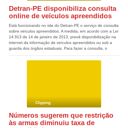
Detran-PE disponibiliza consulta
online de veículos apreendidos
Está funcionando no site do Detran-PE o serviço de consulta
sobre veículos apreendidos. A medida, em acordo com a Lei
14.913 de 14 de janeiro de 2013, prevê disponibilização na
internet da informação de veículos apreendidos ou sob a
guarda dos órgãos estaduais. Para fazer a consulta, o
internauta deverá entrar no site do Detran e clicar no link
“Lista Completa”, que aparece entre os serviços on-line no
canto superior direito do site. Depois, acessar o link
“Consultar veículos recolhidos”, onde deverá digitar as
placas ou chassis. Serão informados os dados do veículo
consultado, assim como a orientação para a retirada do
bem. Para veículos apreendidos até 16h, a consulta será
disponibilizada na mesma data. Após este horário, as
informações entram no site no dia posterior à apreensão.
Clipping
Números sugerem que restrição
às armas diminuiu taxa de