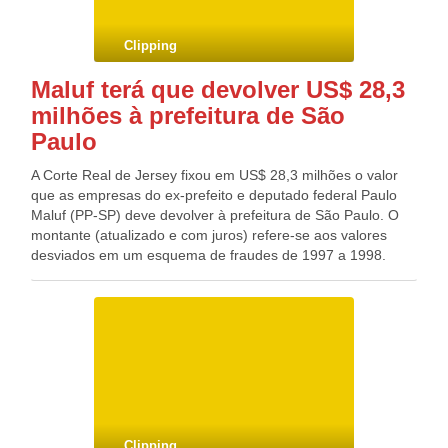
franqueadas no país. Esses postos serão somados aos 590
temporários já empregados como auxiliares de produção e
Clipping
de almoxarifado na fábrica de Extrema, no Sul do estado.
Maluf terá que devolver US$ 28,3
milhões à prefeitura de São
Paulo
A Corte Real de Jersey fixou em US$ 28,3 milhões o valor
que as empresas do ex-prefeito e deputado federal Paulo
Maluf (PP-SP) deve devolver à prefeitura de São Paulo. O
montante (atualizado e com juros) refere-se aos valores
desviados em um esquema de fraudes de 1997 a 1998.
Segundo a sentença, o dinheiro foi enviado ao exterior por
Flávio Maluf, filho do parlamentar, por ordem do pai. Em
novembro do ano passado, a Justiça de Jersey condenou
Maluf a devolver o dinheiro, mas sem definir os valores, que
foram estipulados agora. “Paulo Maluf foi parte da fraude,
ao menos na medida em que em janeiro e fevereiro de
1998, ele e outros em seu favor receberam uma série de 15
pagamentos no valor total de R$ 13,5 milhões”, diz a
sentença. “Flávio Maluf, sabendo da natureza desses
Clipping