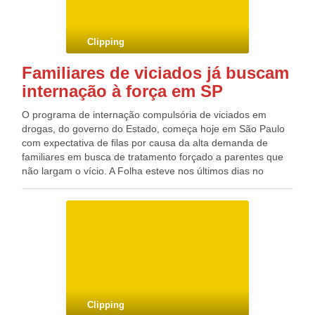
Clipping
Familiares de viciados já buscam
internação à força em SP
O programa de internação compulsória de viciados em
drogas, do governo do Estado, começa hoje em São Paulo
com expectativa de filas por causa da alta demanda de
familiares em busca de tratamento forçado a parentes que
não largam o vício. A Folha esteve nos últimos dias no
Cratod (Centro de Referência de Álcool, Tabaco e Outras
Drogas do Estado), no Bom Retiro, onde haverá um juiz, um
promotor e um integrante da OAB para definir a
necessidade de internação. Ouviu de funcionários que,
durante a semana passada, muitos parentes de viciados em
crack entraram em contato. “Eles telefonaram para saber
quando o juiz vai estar aqui. Só hoje [anteontem] foram
cinco telefonemas”, disse um funcionário à reportagem.
Clipping