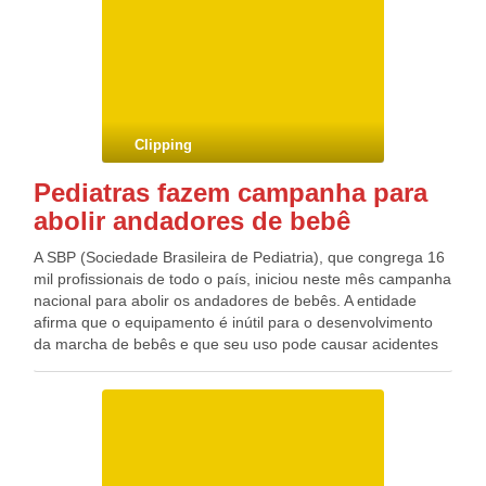
Industrial, Vestuário, Química, Edificações, Refrigeração e
Climatização, Eletrotécnica e Alimentos. São 440 vagas na
Região Metropolitana do Recife, 120 em Caruaru, no
Agreste do estado, 220 em Petrolina e 80 em Araripina,
ambas no Sertão.
Clipping
Pediatras fazem campanha para
abolir andadores de bebê
A SBP (Sociedade Brasileira de Pediatria), que congrega 16
mil profissionais de todo o país, iniciou neste mês campanha
nacional para abolir os andadores de bebês. A entidade
afirma que o equipamento é inútil para o desenvolvimento
da marcha de bebês e que seu uso pode causar acidentes
sérios como traumas no crânio chegando até a levar a
morte. Os médicos dizem que o andador dá uma mobilidade
inadequada para a etapa de vida dos bebês e que, com seu
uso, eles podem se aproximar de fogões, piscinas e
produtos tóxicos.