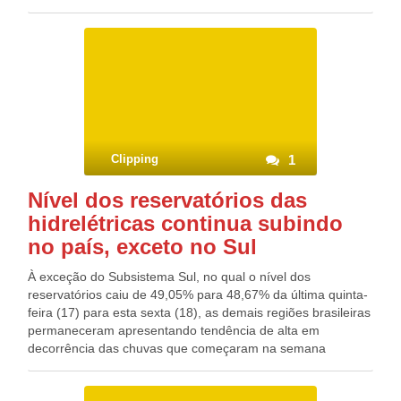
que não passaram pela refinação industrial são amplamente
indicados por nutricionistas e profissionais da saúde. Mas
nem todos realmente podem ser considerados mais
saudáveis ou até mesmo apresentar os benefícios
noticiados no rótulo. É o que indica a pesquisa da Escola de
Saúde Pública de Harvard publicada na revista Public Health
Nutrition deste mês. O problema, de acordo com os
especialistas, se repete no Brasil.
Clipping
1
Nível dos reservatórios das
hidrelétricas continua subindo
no país, exceto no Sul
À exceção do Subsistema Sul, no qual o nível dos
reservatórios caiu de 49,05% para 48,67% da última quinta-
feira (17) para esta sexta (18), as demais regiões brasileiras
permaneceram apresentando tendência de alta em
decorrência das chuvas que começaram na semana
passada, em todo o País, com relativo atraso. Em razão do
baixo nível dos reservatórios das usinas hidrelétricas, o