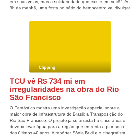
bilhões.
em suas veias, mas a solidariedade que existe em você”. Às
9h da manhã, uma festa no pátio do hemocentro vai divulgar
a iniciativa e contar com apresentações de Getúlio
Cavalcanti, Patusco, Caboclos de Lança do Maracatu de
Baque Solto Piaba de Ouro e alguns personagens do bloco
Enquanto Isso, na Sala da Justiça. A campanha segue até o
próximo dia 8 e pretende ampliar entre 30 e 40% as
doações em preparação para o carnaval. De acordo com a
médica Audrey Martins, gerente do Hemocento, a ação é
estratégica. “Há uma tendência de aumento no número de
ocorrências durante as festas e precisamos estar
Clipping
preparados para uma demanda maior”, explica a doutora.
“Nos preparamos para receber uma intercorrência maior. A
TCU vê R$ 734 mi em
campanha precisa ter o cuidado de aumentar estoques para
irregularidades na obra do Rio
não deixar a população em perigo”, completa.
São Francisco
O Fantástico mostra uma investigação especial sobre a
maior obra de infraestrutura do Brasil: a Transposição do
Rio São Francisco. O projeto já se arrasta há cinco anos e
deveria levar água para a região que enfrenta a pior seca
dos últimos 40 anos. A repórter Sônia Bridi e o cinegrafista
Paulo Zero percorreram mais de mil quilômetros pelo sertão