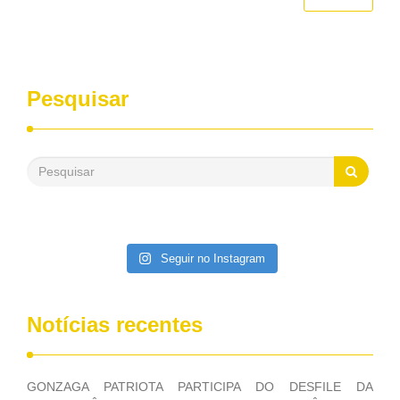
da quadra e os dois pavimentos superiores, aos gabinetes
de professores, com 22 salas; um auditório com 146
lugares; o Núcleo de Assistência Estudantil e Apoio
Psicossocial, com dois consultórios, sala para funcionários e
secretaria; e a guarita de acesso ao centro.
Pesquisar
Seguir no Instagram
Notícias recentes
GONZAGA PATRIOTA PARTICIPA DO DESFILE DA