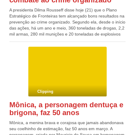
A presidenta Dilma Rousseff disse hoje (21) que o Plano
Estratégico de Fronteiras tem alcançado bons resultados na
prevenção ao crime organizado. Segundo ela, desde o início
das ações, há um ano e meio, 360 toneladas de drogas, 2,2
mil armas, 280 mil munições e 20 toneladas de explosivos
foram apreendidas. “Mesmo sendo área de segurança
pública e uma responsabilidade constitucional dos estados,
o governo federal tem o dever de participar, na sua área de
atuação, para a melhoria da segurança pública por meio de
programas”, destacou.
Clipping
Mônica, a personagem dentuça e
brigona, faz 50 anos
Mônica, a menina brava e corajosa que jamais abandonava
seu coelhinho de estimação, faz 50 anos em março. A
personagem, criada por Mauricio de Sousa em homenagem