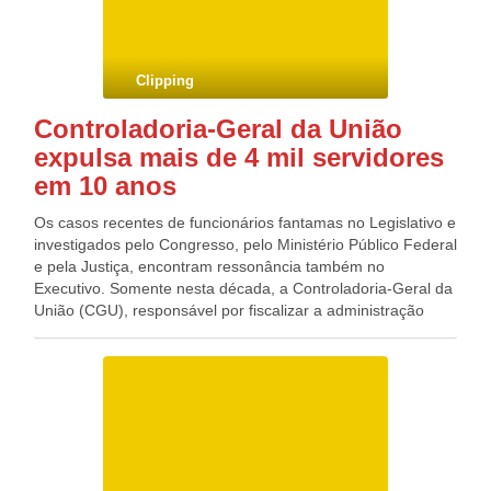
que o governador de Pernambuco teria ouvido a seguinte
frase do ex-presidente Lula: “Você não é para 2014 e sim
para 2018”.
Clipping
Controladoria-Geral da União
expulsa mais de 4 mil servidores
em 10 anos
Os casos recentes de funcionários fantamas no Legislativo e
investigados pelo Congresso, pelo Ministério Público Federal
e pela Justiça, encontram ressonância também no
Executivo. Somente nesta década, a Controladoria-Geral da
União (CGU), responsável por fiscalizar a administração
pública federal, registrou 1.442 acusações contra servidores
de improbidade administrativa — ato ilegal que causa dano
ao patrimônio público, em que está incluído quem recebe e
não aparece no serviço — e 158 ocorrências de acúmulo
ilegal de cargos. Como um mesmo funcionário pode ter
cometido um ou mais ilícitos, o órgão não sabe informar
quantos efetivamente foram punidos em cada uma dessas
situações. No entanto, a CGU expulsou 4.064 servidores do