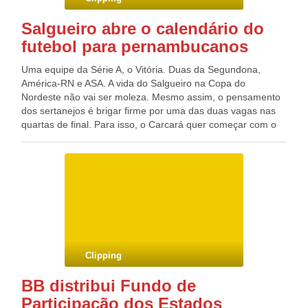
pagamentos, sob as instruções de Paulo Maluf, acertou a
transferência de ao menos 13 dos 15 pagamentos para fora
Salgueiro abre o calendário do
do Brasil”, acrescenta o texto.
futebol para pernambucanos
Uma equipe da Série A, o Vitória. Duas da Segundona,
América-RN e ASA. A vida do Salgueiro na Copa do
Nordeste não vai ser moleza. Mesmo assim, o pensamento
dos sertanejos é brigar firme por uma das duas vagas nas
quartas de final. Para isso, o Carcará quer começar com o
pé direito, obtendo um bom resultado contra o ASA, este
sábado (19), às 16h, no Cornélio de Barros, na largada do
Grupo C. Mesmo em uma chave complicada, o presidente
do Salgueiro, Clebel Cordeiro, segue confiante em uma boa
campanha. “No futebol não dá para você escolher
adversário. Vamos procurar fazer uma competição sem
atropelos e lutar para chegar à segunda fase”, declarou
Clebel.
Clipping
BB distribui Fundo de
Participação dos Estados