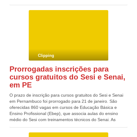
O conselho reúne dez membros rotativos e cinco
permanentes. As missões de paz são definidas a partir de
decisões do Conselho de Segurança. Em geral, os
integrantes optam pelo envio das missões – que ficam por
um período determinado que pode ser renovado, se assim
concluírem os integrantes. Elas atuam em áreas de conflito
nas quais a população civil esteja ameaçada.
Clipping
Prorrogadas inscrições para
cursos gratuitos do Sesi e Senai,
em PE
O prazo de inscrição para cursos gratuitos do Sesi e Senai
em Pernambuco foi prorrogado para 21 de janeiro. São
oferecidas 860 vagas em cursos de Educação Básica e
Ensino Profissional (Ebep), que associa aulas do ensino
médio do Sesi com treinamentos técnicos do Senai. As
capacitações são nas áreas de Administração,
Eletromecânica, Segurança do Trabalho, Automação