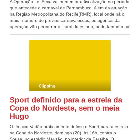
A Operação Lei Seca vai aumentar a fiscalização no período
que antecede o carnaval de Pernambuco. Além da atuação
na Região Metropolitana do Recife(RMR), local onde há o
maior número de prévias carnavalescas, os agentes da
operação vão percorrer o litoral do estado, onde também há
um aumento na circulação de veículos nessa época. A partir
desta sexta-feira (18) e nos próximos finais de semana de
janeiro, equipes da operação montarão barreiras para
fiscalizar as principais vias e rotas de acesso às praias de
Porto de Galinhas, Itamaracá, Ponta de Pedras e
Tamandaré. Na RMR, a operação contará com blitz nos
locais próximos aos eventos de prévia.
Clipping
Sport definido para a estreia da
Copa do Nordeste, sem o meia
Hugo
O técnico Vadão praticamente definiu o Sport para a estreia
na Copa do Nordeste, domingo (20), às 16h, contra o
Sousa, no estádio Marizão, no interior da Paraíba. O