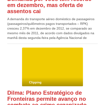
em dezembro, mas oferta de
assentos cai
A demanda do transporte aéreo doméstico de passageiros
(passageiros/quilômetros pagos transportados – RPK)
cresceu 2,37% em dezembro de 2012, se comparado ao
mesmo mês de 2011, de acordo com dados divulgados na
manhã desta segunda-feira pela Agência Nacional de
Aviação Civil (Anac). Segundo a agência, trata-se do maior
nível de demanda para o mês de dezembro desde o início
da série Dados Comparativos, em 2000. Já a oferta
(assentos/quilômetros oferecidos – ASK) teve redução de
7,39% no mesmo período. A taxa de ocupação dos voos
domésticos de passageiros (RPK/ASK) alcançou 77,73% em
dezembro, ante 70,72% no mesmo mês do ano anterior –
aumento de sete pontos porcentuais. De acordo com a
Anac, essa é a melhor taxa de ocupação para o período
Clipping
desde o início da série Dados Comparativos.
Dilma: Plano Estratégico de
Fronteiras permite avanço no
combate ao crime organizado