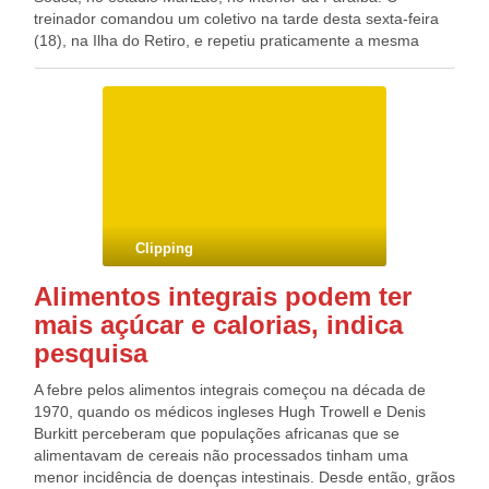
treinador comandou um coletivo na tarde desta sexta-feira
(18), na Ilha do Retiro, e repetiu praticamente a mesma
formação utilizada nos dois amistosos da pré-temporada,
com a equipe atuando no 4-3-3. A única mudança é a
ausência do meia Hugo, que participou apenas do primeiro
tempo da movimentação, no time reserva, para descer em
seguida para o vestiário. O jogador sofreu uma entorse no
tornozelo direito no amistoso da última terça-feira, contra o
Boca Juniors-SE, e não deve embarcar com o restante da
delegação para a Paraíba. Em seu lugar, entra Felipe
Menezes.
Clipping
Alimentos integrais podem ter
mais açúcar e calorias, indica
pesquisa
A febre pelos alimentos integrais começou na década de
1970, quando os médicos ingleses Hugh Trowell e Denis
Burkitt perceberam que populações africanas que se
alimentavam de cereais não processados tinham uma
menor incidência de doenças intestinais. Desde então, grãos