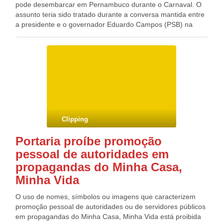
pode desembarcar em Pernambuco durante o Carnaval. O
assunto teria sido tratado durante a conversa mantida entre
a presidente e o governador Eduardo Campos (PSB) na
última segunda-feira (14), em Brasília. Ainda sem uma
confirmação oficial, a expectativa é de que o convite seja
reforçado pelo prefeito do Recife Geraldo Julio (PSB) nesta
quinta-feira (23), quando terá uma audiência com Dilma no
Palácio do Planalto junto com o prefeito de João Pessoa
(PB), Luciano Cartaxo (PT).
Clipping
Portaria proíbe promoção
pessoal de autoridades em
propagandas do Minha Casa,
Minha Vida
O uso de nomes, símbolos ou imagens que caracterizem
promoção pessoal de autoridades ou de servidores públicos
em propagandas do Minha Casa, Minha Vida está proibida