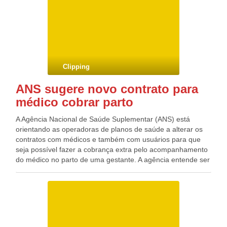
governo foi obrigado a acionar as usinas térmicas, mais
caras e mais poluentes.
Clipping
ANS sugere novo contrato para
médico cobrar parto
A Agência Nacional de Saúde Suplementar (ANS) está
orientando as operadoras de planos de saúde a alterar os
contratos com médicos e também com usuários para que
seja possível fazer a cobrança extra pelo acompanhamento
do médico no parto de uma gestante. A agência entende ser
irregular a cobrança extra nos contratos atuais. Um parecer
do Conselho Federal de Medicina (CFM) decidiu liberar a
cobrança para garantir que o médico fique com a paciente
do plano de saúde durante todo o trabalho de parto e não
apenas no pré-natal. O CFM entende que a prática não fere
a ética nem caracteriza dupla cobrança.