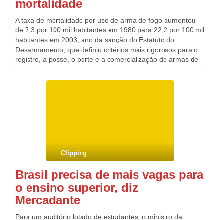
mortalidade
A taxa de mortalidade por uso de arma de fogo aumentou
de 7,3 por 100 mil habitantes em 1980 para 22,2 por 100 mil
habitantes em 2003, ano da sanção do Estatuto do
Desarmamento, que definiu critérios mais rigorosos para o
registro, a posse, o porte e a comercialização de armas de
fogo e munição no Brasil. Em números absolutos, as mortes
por armas de fogo, incluindo homicídios, suicídios, acidentes
e causas indeterminadas, pularam de 8.710 para 39.325 no
mesmo período. O Estatuto do Desarmamento foi
sancionado em 22 de dezembro de 2003 e, a partir de 2004,
quando a taxa de mortalidade caiu para 20,7, houve
pequenas variações para cima e para baixo. Em 2010, este
dado ficou em 20,4, somando 38.892 mortes. Os dados
fazem parte do Mapa da Violência 2013, ainda em
Clipping
elaboração pelo professor Julio Jacobo, coordenador da
área de estudos da violência da Faculdade Latino-
Brasil precisa de mais vagas para
Americana de Ciências Sociais (Flacso). Os números foram
o ensino superior, diz
adiantados à Agência Brasil.
Mercadante
Para um auditório lotado de estudantes, o ministro da