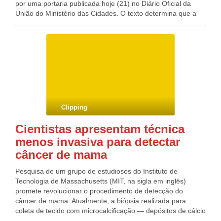
por uma portaria publicada hoje (21) no Diário Oficial da
União do Ministério das Cidades. O texto determina que a
publicidade dos atos, os programas, as obras, os serviços e
as campanhas de órgãos públicos devem ter caráter
educativo, informativo ou de orientação social. Outra
proibição da portaria é a associação do plano a outros
programas, ações ou marcas nos atos de divulgação ou na
publicidade, que deverá seguir o Manual de Criação e Uso
de Logomarcas do Programa Minha Casa, Minha Vida. Caso
as orientações da cartilha sejam descumpridas, a punição
poderá ser o impedimento de contratar novos
Clipping
empreendimentos, além da rescisão dos contratos em vigor.
Cientistas apresentam técnica
menos invasiva para detectar
câncer de mama
Pesquisa de um grupo de estudiosos do Instituto de
Tecnologia de Massachusetts (MIT, na sigla em inglês)
promete revolucionar o procedimento de detecção do
câncer de mama. Atualmente, a biópsia realizada para
coleta de tecido com microcalcificação — depósitos de cálcio
identificados na mamografia e indício inicial da doença —