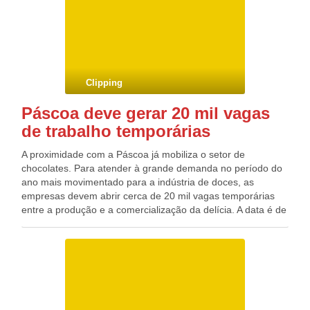
lateralmente contra o caminhão Volkswagen de placa KKK-
8556/PE. A PRF não soube informar se o motorista havia
ingerido bebiba alcóolica.
Clipping
Páscoa deve gerar 20 mil vagas
de trabalho temporárias
A proximidade com a Páscoa já mobiliza o setor de
chocolates. Para atender à grande demanda no período do
ano mais movimentado para a indústria de doces, as
empresas devem abrir cerca de 20 mil vagas temporárias
entre a produção e a comercialização da delícia. A data é de
grande expectativa. De acordo com uma pesquisa da
consultoria Mintel, em média 30% das vendas anuais do
alimento à base de cacau são feitas nessa época, no Brasil.
Entre as marcas que têm fábricas em Minas, o Grupo CRM
– que comanda a Kopenhagen e a Chocolates Brasil Cacau
– está com cerca de 540 vagas abertas para auxiliar de
vendas e motoristas temporários para as lojas próprias e