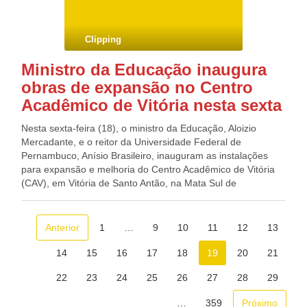
Clipping
Ministro da Educação inaugura
obras de expansão no Centro
Acadêmico de Vitória nesta sexta
Nesta sexta-feira (18), o ministro da Educação, Aloizio
Mercadante, e o reitor da Universidade Federal de
Pernambuco, Anísio Brasileiro, inauguram as instalações
para expansão e melhoria do Centro Acadêmico de Vitória
(CAV), em Vitória de Santo Antão, na Mata Sul de
Pernambuco. A cerimônia acontece às 11h30 no novo
auditório da CAV. Em seguida, está previsto o
descerramento da placa inaugural. Os investimentos estão
Anterior
1
…
9
10
11
12
13
orçados em R$ 1,6 milhão, oriundo do Programa de Apoio a
Planos de Reestruturação e Expansão das Universidades
14
15
16
17
18
19
20
21
Federais (Reuni). A biblioteca será entregue depois da
22
23
24
25
26
27
28
29
reformada e ganhará um novo espaço, ampliando para
528,60m² de área construída. Serão inaugurados: um prédio
…
359
Próximo
de três pavimentos, sendo o térreo destinado aos vestiários