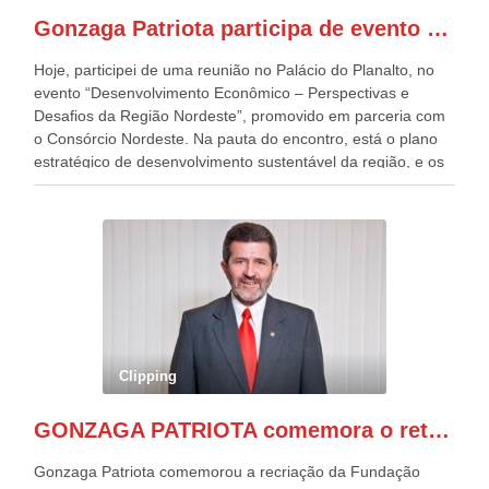
presentes, ficamos muito felizes com isto”, disse Gonzaga
Gonzaga Patriota participa de evento em prol do desenvolvimento do Nordeste
Patriota.
Hoje, participei de uma reunião no Palácio do Planalto, no
evento “Desenvolvimento Econômico – Perspectivas e
Desafios da Região Nordeste”, promovido em parceria com
o Consórcio Nordeste. Na pauta do encontro, está o plano
estratégico de desenvolvimento sustentável da região, e os
desafios para a elaboração de políticas públicas, que
possam solucionar problemas estruturais nesses estados. O
evento contou com a presença do Vice-presidente Geraldo
Alckmin, que também ocupa o Ministério do
Desenvolvimento, Indústria, Comércio e Serviços, o ex
governador de Pernambuco, agora Presidente do Banco do
Nordeste, Paulo Câmara, o ex Deputado Federal, e
atualmente Superintendente da SUDENE, Danilo Cabral, da
Governadora de Pernambuco, Raquel Lyra, os ministros da
Clipping
Casa Civil, Rui Costa, e da Integração e do Desenvolvimento
Regional, Waldez Góes, entre outras diversas autoridades
GONZAGA PATRIOTA comemora o retorno da FUNASA
de todo Nordeste que também ajudam a fomentar o
progresso da região.
Gonzaga Patriota comemorou a recriação da Fundação