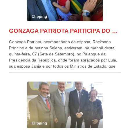
Clipping
GONZAGA PATRIOTA PARTICIPA DO DESFILE DA INDEPENDÊNCIA NO PALANQUE DA PRESIDÊNCIA DA REPÚBLICA E É ABRAÇADO POR LULA E POR GERALDO ALCKMIN.
Gonzaga Patriota, acompanhado da esposa, Rocksana
Príncipe e da netinha Selena, estiveram, na manhã desta
quinta-feira, 07 (Sete de Setembro), no Palanque da
Presidência da República, onde foram abraçados por Lula,
sua esposa Janja e por todos os Ministros de Estado, que
estavam presentes, nos Desfiles da Independência da
República. Gonzaga Patriota que já participou de muitos
outros desfiles, na Esplanada dos Ministérios, disse ter sido
o deste ano, o maior e o mais organizado de todos. “Há
quatro décadas, como Patriota até no nome, participo
anualmente dos desfiles de Sete de Setembro, na
Esplanada dos Ministérios, em Brasília. Este ano, o governo
preparou espaços com cadeiras e coberturas, para 30.000
pessoas, só que o número de Patriotas Brasileiros
Clipping
Independentes, dobrou na Esplanada. Eu, Lula e os