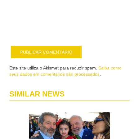
sob
nov
pub
por
e-
mail
Este site utiliza o Akismet para reduzir spam.
Saiba como
seus dados em comentários são processados
.
SIMILAR NEWS