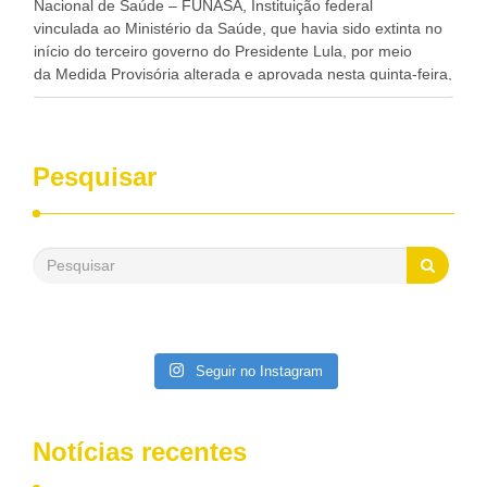
Nacional de Saúde – FUNASA, Instituição federal
vinculada ao Ministério da Saúde, que havia sido extinta no
início do terceiro governo do Presidente Lula, por meio
da Medida Provisória alterada e aprovada nesta quinta-feira,
pelo Congresso Nacional. Gonzaga Patriota disse hoje em
entrevistas, que durante esses 40 anos, como parlamentar,
sempre contou com o apoio da FUNASA, para o
desenvolvimento dos seus municípios e, somente o ano
Pesquisar
passado, essa Fundação distribuiu mais de três bilhões de
reais, com suas maravilhosas ações, dentre alas, mais de
500 milhões, foram aplicados em serviços de melhoria do
saneamento básico, em pequenas comunidades rurais.
Patriota disse ainda que, mesmo sem mandato,
contribuiu muito na Câmara dos Deputados, para a retirada
da extinção da FUNASA, nessa Medida Provisória do
Executivo, aprovada ontem.
Seguir no Instagram
Notícias recentes