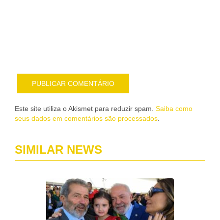
sob
nov
pub
por
e-
mail
Este site utiliza o Akismet para reduzir spam.
Saiba como
seus dados em comentários são processados
.
SIMILAR NEWS