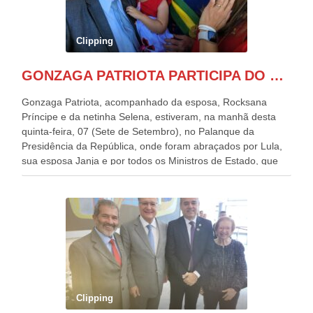
Clipping
GONZAGA PATRIOTA PARTICIPA DO DESFILE DA INDEPENDÊNCIA NO PALANQUE DA PRESIDÊNCIA DA REPÚBLICA E É ABRAÇADO POR LULA E POR GERALDO ALCKMIN.
Gonzaga Patriota, acompanhado da esposa, Rocksana
Príncipe e da netinha Selena, estiveram, na manhã desta
quinta-feira, 07 (Sete de Setembro), no Palanque da
Presidência da República, onde foram abraçados por Lula,
sua esposa Janja e por todos os Ministros de Estado, que
estavam presentes, nos Desfiles da Independência da
República. Gonzaga Patriota que já participou de muitos
outros desfiles, na Esplanada dos Ministérios, disse ter sido
o deste ano, o maior e o mais organizado de todos. “Há
quatro décadas, como Patriota até no nome, participo
anualmente dos desfiles de Sete de Setembro, na
Esplanada dos Ministérios, em Brasília. Este ano, o governo
preparou espaços com cadeiras e coberturas, para 30.000
pessoas, só que o número de Patriotas Brasileiros
Clipping
Independentes, dobrou na Esplanada. Eu, Lula e os