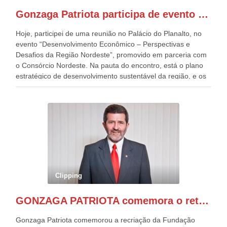
presentes, ficamos muito felizes com isto”, disse Gonzaga
Gonzaga Patriota participa de evento em prol do desenvolvimento do Nordeste
Patriota.
Hoje, participei de uma reunião no Palácio do Planalto, no
evento “Desenvolvimento Econômico – Perspectivas e
Desafios da Região Nordeste”, promovido em parceria com
o Consórcio Nordeste. Na pauta do encontro, está o plano
estratégico de desenvolvimento sustentável da região, e os
desafios para a elaboração de políticas públicas, que
possam solucionar problemas estruturais nesses estados. O
evento contou com a presença do Vice-presidente Geraldo
Alckmin, que também ocupa o Ministério do
Desenvolvimento, Indústria, Comércio e Serviços, o ex
governador de Pernambuco, agora Presidente do Banco do
Nordeste, Paulo Câmara, o ex Deputado Federal, e
atualmente Superintendente da SUDENE, Danilo Cabral, da
Governadora de Pernambuco, Raquel Lyra, os ministros da
Clipping
Casa Civil, Rui Costa, e da Integração e do Desenvolvimento
Regional, Waldez Góes, entre outras diversas autoridades
GONZAGA PATRIOTA comemora o retorno da FUNASA
de todo Nordeste que também ajudam a fomentar o
progresso da região.
Gonzaga Patriota comemorou a recriação da Fundação