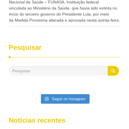
Nacional de Saúde – FUNASA, Instituição federal
vinculada ao Ministério da Saúde, que havia sido extinta no
início do terceiro governo do Presidente Lula, por meio
da Medida Provisória alterada e aprovada nesta quinta-feira,
pelo Congresso Nacional. Gonzaga Patriota disse hoje em
entrevistas, que durante esses 40 anos, como parlamentar,
sempre contou com o apoio da FUNASA, para o
desenvolvimento dos seus municípios e, somente o ano
Pesquisar
passado, essa Fundação distribuiu mais de três bilhões de
reais, com suas maravilhosas ações, dentre alas, mais de
500 milhões, foram aplicados em serviços de melhoria do
saneamento básico, em pequenas comunidades rurais.
Patriota disse ainda que, mesmo sem mandato,
contribuiu muito na Câmara dos Deputados, para a retirada
da extinção da FUNASA, nessa Medida Provisória do
Executivo, aprovada ontem.
Seguir no Instagram
Notícias recentes