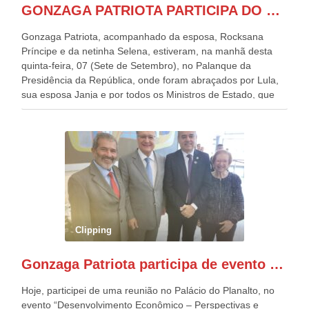
GONZAGA PATRIOTA PARTICIPA DO DESFILE DA INDEPENDÊNCIA NO PALANQUE DA PRESIDÊNCIA DA REPÚBLICA E É ABRAÇADO POR LULA E POR GERALDO ALCKMIN.
Gonzaga Patriota, acompanhado da esposa, Rocksana
Príncipe e da netinha Selena, estiveram, na manhã desta
quinta-feira, 07 (Sete de Setembro), no Palanque da
Presidência da República, onde foram abraçados por Lula,
sua esposa Janja e por todos os Ministros de Estado, que
estavam presentes, nos Desfiles da Independência da
República. Gonzaga Patriota que já participou de muitos
outros desfiles, na Esplanada dos Ministérios, disse ter sido
o deste ano, o maior e o mais organizado de todos. “Há
quatro décadas, como Patriota até no nome, participo
anualmente dos desfiles de Sete de Setembro, na
Esplanada dos Ministérios, em Brasília. Este ano, o governo
preparou espaços com cadeiras e coberturas, para 30.000
pessoas, só que o número de Patriotas Brasileiros
Clipping
Independentes, dobrou na Esplanada. Eu, Lula e os
presentes, ficamos muito felizes com isto”, disse Gonzaga
Gonzaga Patriota participa de evento em prol do desenvolvimento do Nordeste
Patriota.
Hoje, participei de uma reunião no Palácio do Planalto, no
evento “Desenvolvimento Econômico – Perspectivas e