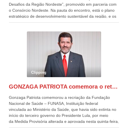
Desafios da Região Nordeste”, promovido em parceria com
o Consórcio Nordeste. Na pauta do encontro, está o plano
estratégico de desenvolvimento sustentável da região, e os
desafios para a elaboração de políticas públicas, que
possam solucionar problemas estruturais nesses estados. O
evento contou com a presença do Vice-presidente Geraldo
Alckmin, que também ocupa o Ministério do
Desenvolvimento, Indústria, Comércio e Serviços, o ex
governador de Pernambuco, agora Presidente do Banco do
Nordeste, Paulo Câmara, o ex Deputado Federal, e
atualmente Superintendente da SUDENE, Danilo Cabral, da
Governadora de Pernambuco, Raquel Lyra, os ministros da
Clipping
Casa Civil, Rui Costa, e da Integração e do Desenvolvimento
Regional, Waldez Góes, entre outras diversas autoridades
GONZAGA PATRIOTA comemora o retorno da FUNASA
de todo Nordeste que também ajudam a fomentar o
progresso da região.
Gonzaga Patriota comemorou a recriação da Fundação
Nacional de Saúde – FUNASA, Instituição federal
vinculada ao Ministério da Saúde, que havia sido extinta no
início do terceiro governo do Presidente Lula, por meio
da Medida Provisória alterada e aprovada nesta quinta-feira,
pelo Congresso Nacional. Gonzaga Patriota disse hoje em