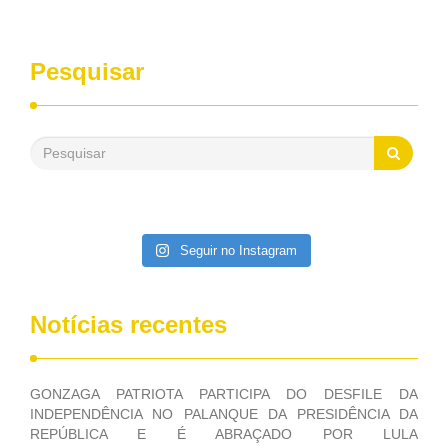
entrevistas, que durante esses 40 anos, como parlamentar,
sempre contou com o apoio da FUNASA, para o
desenvolvimento dos seus municípios e, somente o ano
Pesquisar
passado, essa Fundação distribuiu mais de três bilhões de
reais, com suas maravilhosas ações, dentre alas, mais de
500 milhões, foram aplicados em serviços de melhoria do
saneamento básico, em pequenas comunidades rurais.
Patriota disse ainda que, mesmo sem mandato,
contribuiu muito na Câmara dos Deputados, para a retirada
da extinção da FUNASA, nessa Medida Provisória do
Executivo, aprovada ontem.
Seguir no Instagram
Notícias recentes
GONZAGA PATRIOTA PARTICIPA DO DESFILE DA
INDEPENDÊNCIA NO PALANQUE DA PRESIDÊNCIA DA
REPÚBLICA E É ABRAÇADO POR LULA