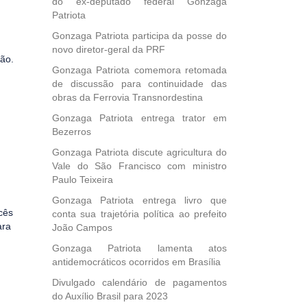
do ex-deputado federal Gonzaga
Patriota
Gonzaga Patriota participa da posse do
novo diretor-geral da PRF
não.
Gonzaga Patriota comemora retomada
de discussão para continuidade das
obras da Ferrovia Transnordestina
Gonzaga Patriota entrega trator em
Bezerros
Gonzaga Patriota discute agricultura do
Vale do São Francisco com ministro
Paulo Teixeira
Gonzaga Patriota entrega livro que
cês
conta sua trajetória política ao prefeito
ara
João Campos
Gonzaga Patriota lamenta atos
antidemocráticos ocorridos em Brasília
Divulgado calendário de pagamentos
do Auxílio Brasil para 2023