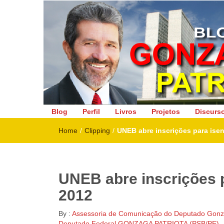
Deputado Federal
Blog
Perfil
Livros
Projetos
Discurs
Home
/
Clipping
/
UNEB abre inscrições para isen
UNEB abre inscrições p
2012
By :
Assessoria de Comunicação do Deputado Gonza
Deputado Federal GONZAGA PATRIOTA (PSB/PE)