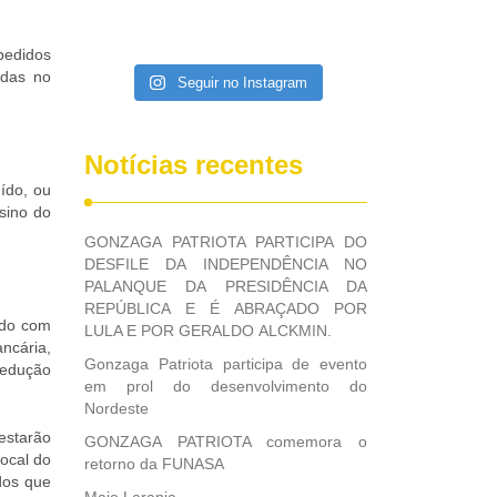
pedidos
adas no
Seguir no Instagram
Notícias recentes
ído, ou
sino do
GONZAGA PATRIOTA PARTICIPA DO
DESFILE DA INDEPENDÊNCIA NO
PALANQUE DA PRESIDÊNCIA DA
REPÚBLICA E É ABRAÇADO POR
rdo com
LULA E POR GERALDO ALCKMIN.
ancária,
Gonzaga Patriota participa de evento
dedução
em prol do desenvolvimento do
Nordeste
estarão
GONZAGA PATRIOTA comemora o
local do
retorno da FUNASA
dos que