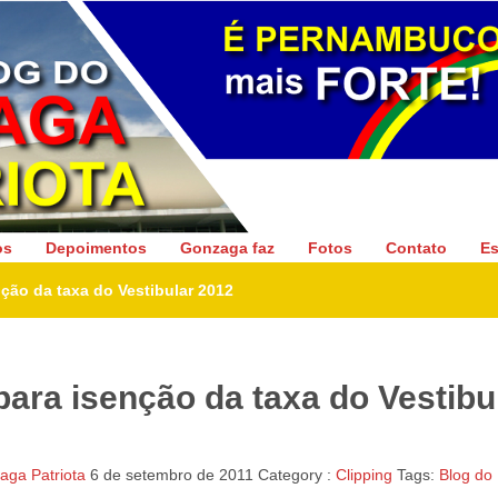
Gonzaga Patriota
os
Depoimentos
Gonzaga faz
Fotos
Contato
Es
ção da taxa do Vestibular 2012
ara isenção da taxa do Vestibu
ga Patriota
6 de setembro de 2011
Category :
Clipping
Tags:
Blog do