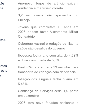
cês
Ano-novo: fogos de artifício exigem
ina
prudência e manuseio correto
3,2 mil jovens são aprovados no
Encceja
Jovens que completam 18 anos em
2023 podem fazer Alistamento Militar
Obrigatório
taxa
Cobertura vacinal e redução de filas na
saúde são desafios do governo
Ibovespa fecha ano com alta de 4,69%
e dólar com queda de 5,3%
estes
Paulo Câmara entrega 13 veículos para
 este
transporte de crianças com deficiência
e.
Inflação dos aluguéis fecha o ano em
5,45%
Confiança de Serviços cede 1,5 ponto
em dezembro
2023 terá nove feriados nacionais e