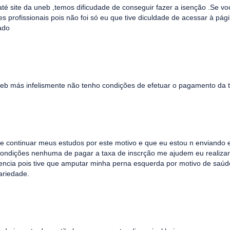
até site da uneb ,temos dificudade de conseguir fazer a isenção .Se vo
profissionais pois não foi só eu que tive diculdade de acessar à pág
ado
uneb más infelismente não tenho condições de efetuar o pagamento da 
de continuar meus estudos por este motivo e que eu estou n enviando 
condições nenhuma de pagar a taxa de inscrção me ajudem eu realizar
encia pois tive que amputar minha perna esquerda por motivo de saúd
ariedade.