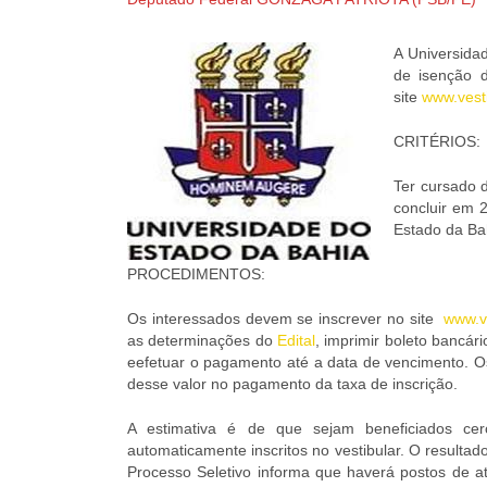
A Universidad
de isenção d
site
www.vesti
CRITÉRIOS:
Ter cursado d
concluir em 
Estado da Ba
PROCEDIMENTOS:
Os interessados devem se inscrever no site
www.ve
as determinações do
Edital
, imprimir boleto bancár
eefetuar o pagamento até a data de vencimento. Os
desse valor no pagamento da taxa de inscrição.
A estimativa é de que sejam beneficiados ce
automaticamente inscritos no vestibular. O resulta
Processo Seletivo informa que haverá postos de at