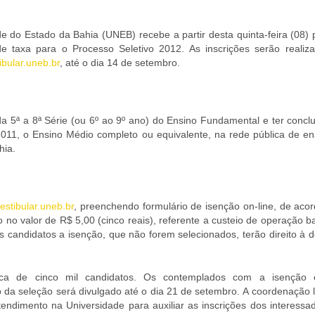
e do Estado da Bahia (UNEB) recebe a partir desta quinta-feira (08) 
e taxa para o Processo Seletivo 2012. As inscrições serão realiz
bular.uneb.br
, até o dia 14 de setembro.
a 5ª a 8ª Série (ou 6º ao 9º ano) do Ensino Fundamental e ter conclu
2011, o Ensino Médio completo ou equivalente, na rede pública de en
hia.
stibular.uneb.br
, preenchendo formulário de isenção on-line, de aco
io no valor de R$ 5,00 (cinco reais), referente a custeio de operação b
 candidatos a isenção, que não forem selecionados, terão direito à 
rca de cinco mil candidatos. Os contemplados com a isenção 
do da seleção será divulgado até o dia 21 de setembro. A coordenação 
endimento na Universidade para auxiliar as inscrições dos interessa