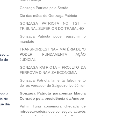
Maio Laranja
Gonzaga Patriota pelo Sertão
Dia das mães de Gonzaga Patriota
GONZAGA PATRIOTA NO TST –
TRIBUNAL SUPERIOR DO TRABALHO
Gonzaga Patriota pode reassumir o
mandato
TRANSNORDESTINA – MATÉRIA DE ‘O
esso a
PODER’ FUNDAMENTA AÇÃO
de de
JUDICIAL
GONZAGA PATRIOTA – PROJETO DA
FERROVIA DINAMIZA ECONOMIA
Gonzaga Patriota lamenta falecimento
do ex-vereador de Salgueiro Ivo Júnior
Gonzaga Patriota parabeniza Márcia
esso a
Conrado pela presidência da Amupe
de de
ue dia
Valmir Tunu comemora chegada de
retroescavadeira que conseguiu através