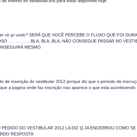
 de insento do vestibular,era para estar disponivel hoje.
c quer vir p/ uneb? SERÁ QUE VOCÊ PERCEBE O FLUXO QUE FOI DUR
JOSO……………..BLA, BLA, BLA, NÃO CONSEGUE PASSAR NO VESTI
CONSEGUIRÁ MESMO.
o de insenção do vestibular 2012 porque diz que o periodo de inscruç
que a pagina onde faz inscrição nao aparece o que esta acontecendo
PEDIDO DO VESTIBULAR 2012 LA DIZ Q JA ENCERROU COMO SE 
UARDO RESPOSTA