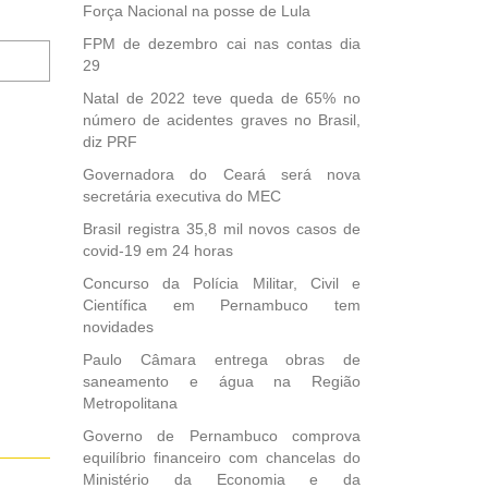
Força Nacional na posse de Lula
FPM de dezembro cai nas contas dia
Notifique-
29
me
sobre
Natal de 2022 teve queda de 65% no
novos
número de acidentes graves no Brasil,
comentários
diz PRF
por
Governadora do Ceará será nova
e-
secretária executiva do MEC
mail.
Brasil registra 35,8 mil novos casos de
covid-19 em 24 horas
Concurso da Polícia Militar, Civil e
Científica em Pernambuco tem
novidades
Paulo Câmara entrega obras de
saneamento e água na Região
Metropolitana
Governo de Pernambuco comprova
equilíbrio financeiro com chancelas do
Ministério da Economia e da