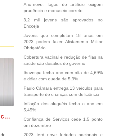
Ano-novo: fogos de artifício exigem
prudência e manuseio correto
3,2 mil jovens são aprovados no
Encceja
Jovens que completam 18 anos em
2023 podem fazer Alistamento Militar
Obrigatório
Cobertura vacinal e redução de filas na
saúde são desafios do governo
Ibovespa fecha ano com alta de 4,69%
e dólar com queda de 5,3%
Paulo Câmara entrega 13 veículos para
transporte de crianças com deficiência
Inflação dos aluguéis fecha o ano em
5,45%
GONZAGA PATRIOTA comemora o retorno da FUNASA
Confiança de Serviços cede 1,5 ponto
em dezembro
 de
2023 terá nove feriados nacionais e