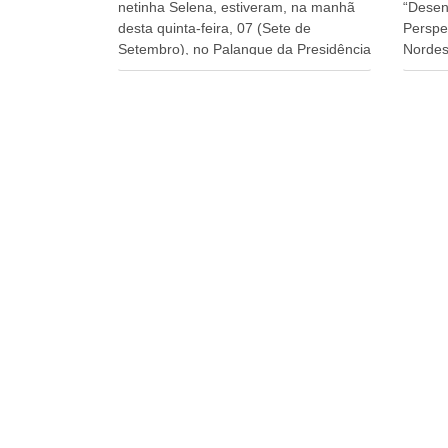
netinha Selena, estiveram, na manhã
“Desen
desta quinta-feira, 07 (Sete de
Perspe
Setembro), no Palanque da Presidência
Nordes
da República, onde foram abraçados
o Cons
por Lula, sua esposa Janja e por todos
encontr
os Ministros de Estado, que estavam
desenv
presentes, nos Desfiles da
e os d
Independência da República. Gonzaga
políti
Patriota que já participou de muitos
soluci
outros desfiles, na Esplanada dos
nesses
Ministérios, disse ter sido o deste ano,
a pres
o maior e o mais organizado de todos.
Alckmi
“Há quatro décadas, como Patriota até
Minist
no nome, participo anualmente dos
Indústr
desfiles de Sete de Setembro, na
govern
Esplanada dos Ministérios, em Brasília.
Presid
Este ano, o governo preparou espaços
Paulo 
com cadeiras e coberturas, para
e atua
30.000 pessoas, só que o número de
SUDENE
Patriotas Brasileiros Independentes,
Govern
dobrou na Esplanada. Eu, Lula e os
Lyra, o