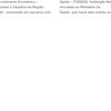
volvimento Econômico –
Saúde – FUNASA, Instituição fed
ctivas e Desafios da Região
vinculada ao Ministério da
te”, promovido em parceria com
Saúde, que havia sido extinta no 
órcio Nordeste. Na pauta do
do terceiro governo do
o, está o plano estratégico de
Presidente Lula, por meio da Me
olvimento sustentável da região,
Provisória alterada e aprovada n
esafios para a elaboração de
quinta-feira, pelo Congresso Nac
cas públicas, que possam
Gonzaga Patriota disse hoje em
onar problemas estruturais
entrevistas, que durante esses 
 estados. O evento contou com
anos, como parlamentar, sempr
ença do Vice-presidente Geraldo
contou com o apoio da FUNASA,
n, que também ocupa o
o desenvolvimento dos seus mun
ério do Desenvolvimento,
e, somente o ano passado, essa
ia, Comércio e Serviços, o ex
Fundação distribuiu mais de três
ador de Pernambuco, agora
bilhões de reais, com suas
ente do Banco do Nordeste,
maravilhosas ações, dentre alas
Câmara, o ex Deputado Federal,
de 500 milhões, foram aplicado
lmente Superintendente da
serviços de melhoria do saneam
, Danilo Cabral, da
básico, em pequenas comunida
adora de Pernambuco, Raquel
rurais. Patriota disse ainda que
s ministros da Casa Civil, Rui
sem mandato, contribuiu muito 