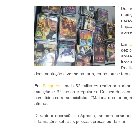
Duzen
muni
reali
Impac
apree
Em
C
dez p
apre
irreg
Real
documentação d ver se há furto, roubo, ou se tem al
Em
Pesqueira
, mais 52 militares realizaram abo
munição e 32 motos irregulares. De acordo com 
cometidos com motociclistas. “Maioria dos furtos,
afirmou.
Durante a operação no Agreste, também foram apr
informações sobre as pessoas presas ou detidas.