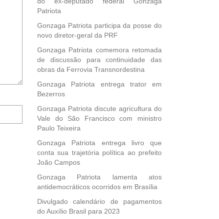
do ex-deputado federal Gonzaga
Patriota
Gonzaga Patriota participa da posse do
novo diretor-geral da PRF
Gonzaga Patriota comemora retomada
de discussão para continuidade das
obras da Ferrovia Transnordestina
Gonzaga Patriota entrega trator em
Bezerros
Notifique-
Gonzaga Patriota discute agricultura do
me
Vale do São Francisco com ministro
sobre
Paulo Teixeira
novos
Gonzaga Patriota entrega livro que
comentários
conta sua trajetória política ao prefeito
por
João Campos
e-
mail.
Gonzaga Patriota lamenta atos
antidemocráticos ocorridos em Brasília
Divulgado calendário de pagamentos
do Auxílio Brasil para 2023