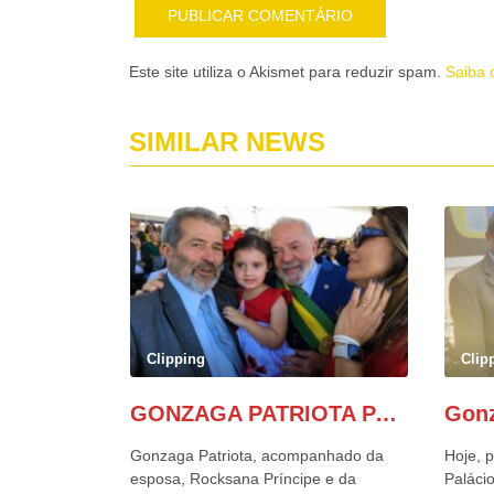
Este site utiliza o Akismet para reduzir spam.
Saiba 
SIMILAR NEWS
Clipping
Clip
GONZAGA PATRIOTA PARTICIPA DO DESFILE DA INDEPENDÊNCIA NO PALANQUE DA PRESIDÊNCIA DA REPÚBLICA E É ABRAÇADO POR LULA E POR GERALDO ALCKMIN.
Gonzaga Patriota, acompanhado da
Hoje, p
esposa, Rocksana Príncipe e da
Palácio