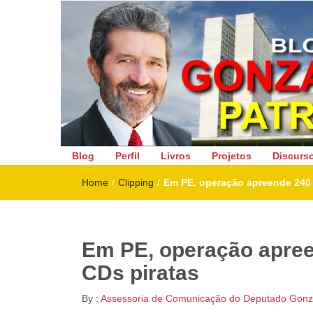
Deputado Federal
Blog
Perfil
Livros
Projetos
Discurs
Home
/
Clipping
/
Em PE, operação apreende 240 
Em PE, operação apree
CDs piratas
By :
Assessoria de Comunicação do Deputado Gonza