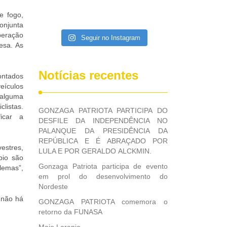
e fogo,
onjunta
peração
Seguir no Instagram
esa. As
Notícias recentes
ontados
veículos
alguma
listas.
GONZAGA PATRIOTA PARTICIPA DO
icar a
DESFILE DA INDEPENDÊNCIA NO
PALANQUE DA PRESIDÊNCIA DA
REPÚBLICA E É ABRAÇADO POR
estres,
LULA E POR GERALDO ALCKMIN.
pio são
Gonzaga Patriota participa de evento
lemas”,
em prol do desenvolvimento do
Nordeste
 não há
GONZAGA PATRIOTA comemora o
retorno da FUNASA