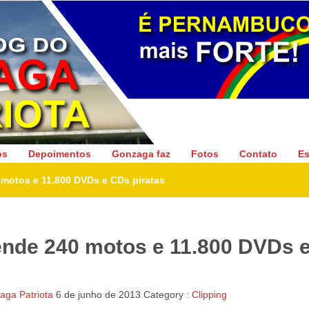
Gonzaga Patriota
os
Depoimentos
Gonzaga faz
Fotos
Contato
Es
motos e 11.800 DVDs e CDs piratas
nde 240 motos e 11.800 DVDs 
ga Patriota
6 de junho de 2013
Category :
Clipping