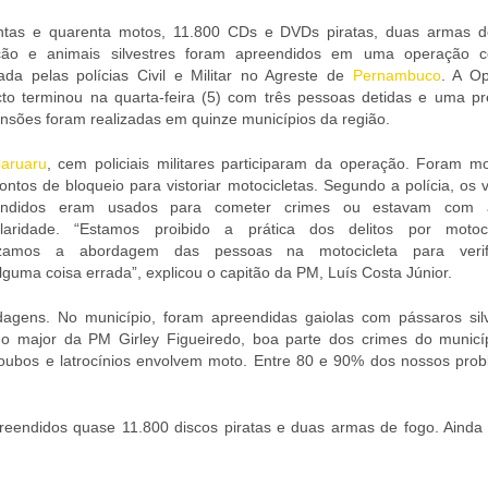
tas e quarenta motos, 11.800 CDs e DVDs piratas, duas armas d
ção e animais silvestres foram apreendidos em uma operação c
zada pelas polícias Civil e Militar no Agreste de
Pernambuco
. A O
to terminou na quarta-feira (5) com três pessoas detidas e uma pr
nsões foram realizadas em quinze municípios da região.
aruaru
, cem policiais militares participaram da operação. Foram m
ontos de bloqueio para vistoriar motocicletas. Segundo a polícia, os 
endidos eram usados para cometer crimes ou estavam com 
ularidade. “Estamos proibido a prática dos delitos por motocic
izamos a abordagem das pessoas na motocicleta para verif
guma coisa errada”, explicou o capitão da PM, Luís Costa Júnior.
rdagens. No município, foram apreendidas gaiolas com pássaros silv
o major da PM Girley Figueiredo, boa parte dos crimes do municí
 roubos e latrocínios envolvem moto. Entre 80 e 90% dos nossos prob
eendidos quase 11.800 discos piratas e duas armas de fogo. Ainda