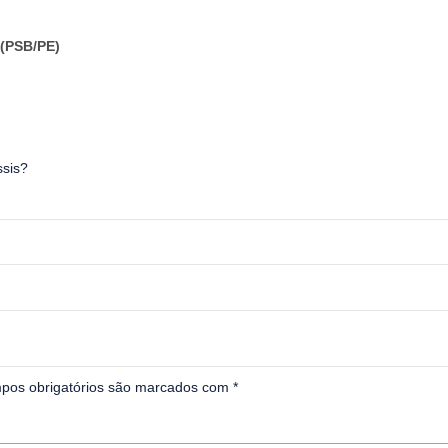
(PSB/PE)
ssis?
pos obrigatórios são marcados com
*