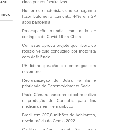
cinco pontos facultativos
eral
Número de motoristas que se negam a
início
fazer bafômetro aumenta 44% em SP
após pandemia
dida
Preocupação mundial com onda de
esta
contágios de Covid-19 na China
ional.
Comissão aprova projeto que libera de
40
rodízio veículo conduzido por motorista
e
com deficiência
 para
PE lidera geração de empregos em
icípios
novembro
Reorganização do Bolsa Família é
prioridade do Desenvolvimento Social
, mais
Paulo Câmara sanciona lei sobre cultivo
s em
e produção de Cannabis para fins
ento
medicinais em Pernambuco
des
Brasil tem 207,8 milhões de habitantes,
, mesmo
revela prévia do Censo 2022
na
Cartilha reúne orientações para