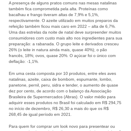
A presença de alguns pratos comuns nas mesas natalinas
também fica comprometida pela alta. Proteínas como
bacalhau e frango tiveram altas de 7,9% e 5,1%,
respectivamente. O azeite utilizado em muitos preparos da
refeição também ficou mais caro em 2022 – alta de 6,7%.
Uma das estrelas da noite de natal deve surpreender muitos
consumidores com custo mais alto nos ingredientes para sua
preparação: a rabanada. O grupo leite e derivados cresceu
26% (o leite in natura ainda mais, quase 40%); o pão
francês, 18%; ovos, quase 20%. O açúcar foi o único com
deflação: -1,1%.
Em uma cesta composta por 10 produtos, entre eles aves
natalinas, azeite, caixa de bombom, espumante, lombo,
panetone, pernil, peru, sidra e tender, o aumento de quase
dez por cento, de acordo com o balanço da Associação
Brasileira de Supermercados (Abras). O valor médio para
adquirir esses produtos no Brasil foi calculado em R$ 294,75
no início de dezembro, R$ 26,30 a mais do que os R$
268,45 de igual período em 2021.
Para quem for comprar um look novo para presentear ou