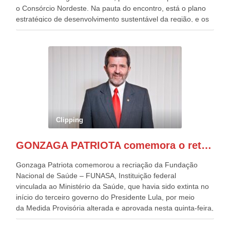
o Consórcio Nordeste. Na pauta do encontro, está o plano
estratégico de desenvolvimento sustentável da região, e os
desafios para a elaboração de políticas públicas, que
possam solucionar problemas estruturais nesses estados. O
evento contou com a presença do Vice-presidente Geraldo
Alckmin, que também ocupa o Ministério do
Desenvolvimento, Indústria, Comércio e Serviços, o ex
governador de Pernambuco, agora Presidente do Banco do
Nordeste, Paulo Câmara, o ex Deputado Federal, e
atualmente Superintendente da SUDENE, Danilo Cabral, da
Governadora de Pernambuco, Raquel Lyra, os ministros da
Clipping
Casa Civil, Rui Costa, e da Integração e do Desenvolvimento
Regional, Waldez Góes, entre outras diversas autoridades
GONZAGA PATRIOTA comemora o retorno da FUNASA
de todo Nordeste que também ajudam a fomentar o
progresso da região.
Gonzaga Patriota comemorou a recriação da Fundação
Nacional de Saúde – FUNASA, Instituição federal
vinculada ao Ministério da Saúde, que havia sido extinta no
início do terceiro governo do Presidente Lula, por meio
da Medida Provisória alterada e aprovada nesta quinta-feira,
pelo Congresso Nacional. Gonzaga Patriota disse hoje em
entrevistas, que durante esses 40 anos, como parlamentar,