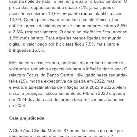
usar na noite de natal, é melhor preparar o bolso também. O
preço das roupas aumentou quase 21%, já calçados e
acessórios subiram 16,6% enquanto roupa infantil cresceu
13,6%. Quem planejava apresentar com eletrônicos, boa
notícia: preços de videogames e computadores caíram 8,5%
e 2,6%, respectivamente. O aparelho telefônico ficou apenas
1,9% mais barato. Para aquelas menos ligadas no mundo
digital, o valor pago por bicicletas ficou 7,5% mais caro e
brinquedos 15,5%.
Mesmo com esse cenário, analistas do mercado financeiro
voltaram a reduzir a expectativa para a inflação deste ano. O
relatório Focus, do Banco Central, divulgado nesta segunda-
feira (19), mostra expectativa de queda em 2022, mas
elevaram as estimativas de inflação para 2023 e 2025. Além
disso, a projeção indicou aumento do PIB em 2023 e queda
em 2024 devido a alta de juros e taxa Selic mais alta no fim
de 2024.
Ceia prejudicada
A Chef Ana Cláudia Morale, 37 anos, faz ceias de natal por
encomenda e conta que sentiu o aumento no bolso. A