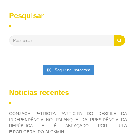
sempre contou com o apoio da FUNASA, para o
desenvolvimento dos seus municípios e, somente o ano
Pesquisar
passado, essa Fundação distribuiu mais de três bilhões de
reais, com suas maravilhosas ações, dentre alas, mais de
500 milhões, foram aplicados em serviços de melhoria do
saneamento básico, em pequenas comunidades rurais.
Patriota disse ainda que, mesmo sem mandato,
contribuiu muito na Câmara dos Deputados, para a retirada
da extinção da FUNASA, nessa Medida Provisória do
Executivo, aprovada ontem.
Seguir no Instagram
Notícias recentes
GONZAGA PATRIOTA PARTICIPA DO DESFILE DA
INDEPENDÊNCIA NO PALANQUE DA PRESIDÊNCIA DA
REPÚBLICA E É ABRAÇADO POR LULA
E POR GERALDO ALCKMIN.