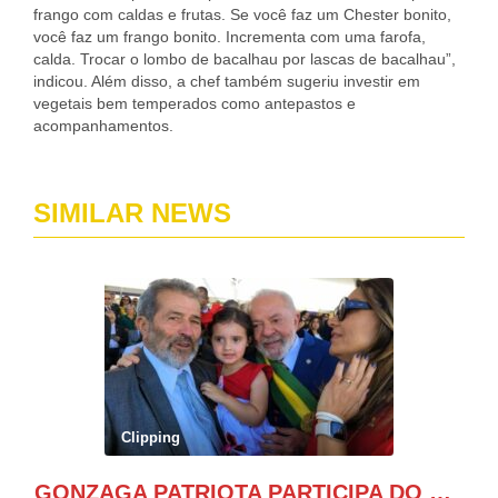
frango com caldas e frutas. Se você faz um Chester bonito,
você faz um frango bonito. Incrementa com uma farofa,
calda. Trocar o lombo de bacalhau por lascas de bacalhau”,
indicou. Além disso, a chef também sugeriu investir em
vegetais bem temperados como antepastos e
acompanhamentos.
SIMILAR NEWS
Clipping
GONZAGA PATRIOTA PARTICIPA DO DESFILE DA INDEPENDÊNCIA NO PALANQUE DA PRESIDÊNCIA DA REPÚBLICA E É ABRAÇADO POR LULA E POR GERALDO ALCKMIN.