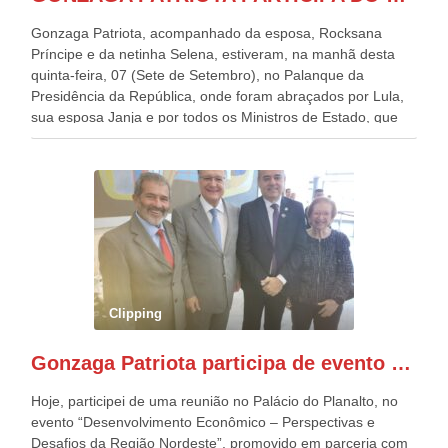
Gonzaga Patriota, acompanhado da esposa, Rocksana
Príncipe e da netinha Selena, estiveram, na manhã desta
quinta-feira, 07 (Sete de Setembro), no Palanque da
Presidência da República, onde foram abraçados por Lula,
sua esposa Janja e por todos os Ministros de Estado, que
estavam presentes, nos Desfiles da Independência da
República. Gonzaga Patriota que já participou de muitos
outros desfiles, na Esplanada dos Ministérios, disse ter sido
o deste ano, o maior e o mais organizado de todos. “Há
quatro décadas, como Patriota até no nome, participo
anualmente dos desfiles de Sete de Setembro, na
Esplanada dos Ministérios, em Brasília. Este ano, o governo
preparou espaços com cadeiras e coberturas, para 30.000
pessoas, só que o número de Patriotas Brasileiros
Clipping
Independentes, dobrou na Esplanada. Eu, Lula e os
presentes, ficamos muito felizes com isto”, disse Gonzaga
Gonzaga Patriota participa de evento em prol do desenvolvimento do Nordeste
Patriota.
Hoje, participei de uma reunião no Palácio do Planalto, no
evento “Desenvolvimento Econômico – Perspectivas e
Desafios da Região Nordeste”, promovido em parceria com