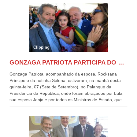
Clipping
GONZAGA PATRIOTA PARTICIPA DO DESFILE DA INDEPENDÊNCIA NO PALANQUE DA PRESIDÊNCIA DA REPÚBLICA E É ABRAÇADO POR LULA E POR GERALDO ALCKMIN.
Gonzaga Patriota, acompanhado da esposa, Rocksana
Príncipe e da netinha Selena, estiveram, na manhã desta
quinta-feira, 07 (Sete de Setembro), no Palanque da
Presidência da República, onde foram abraçados por Lula,
sua esposa Janja e por todos os Ministros de Estado, que
estavam presentes, nos Desfiles da Independência da
República. Gonzaga Patriota que já participou de muitos
outros desfiles, na Esplanada dos Ministérios, disse ter sido
o deste ano, o maior e o mais organizado de todos. “Há
quatro décadas, como Patriota até no nome, participo