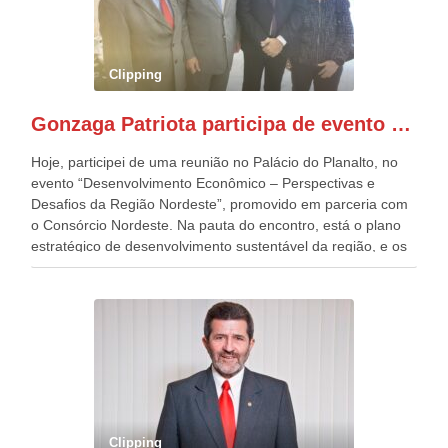
anualmente dos desfiles de Sete de Setembro, na
Esplanada dos Ministérios, em Brasília. Este ano, o governo
preparou espaços com cadeiras e coberturas, para 30.000
pessoas, só que o número de Patriotas Brasileiros
Clipping
Independentes, dobrou na Esplanada. Eu, Lula e os
presentes, ficamos muito felizes com isto”, disse Gonzaga
Gonzaga Patriota participa de evento em prol do desenvolvimento do Nordeste
Patriota.
Hoje, participei de uma reunião no Palácio do Planalto, no
evento “Desenvolvimento Econômico – Perspectivas e
Desafios da Região Nordeste”, promovido em parceria com
o Consórcio Nordeste. Na pauta do encontro, está o plano
estratégico de desenvolvimento sustentável da região, e os
desafios para a elaboração de políticas públicas, que
possam solucionar problemas estruturais nesses estados. O
evento contou com a presença do Vice-presidente Geraldo
Alckmin, que também ocupa o Ministério do
Desenvolvimento, Indústria, Comércio e Serviços, o ex
governador de Pernambuco, agora Presidente do Banco do
Nordeste, Paulo Câmara, o ex Deputado Federal, e
atualmente Superintendente da SUDENE, Danilo Cabral, da
Governadora de Pernambuco, Raquel Lyra, os ministros da
Clipping