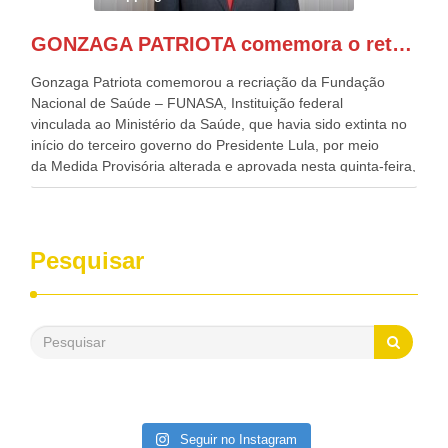
Casa Civil, Rui Costa, e da Integração e do Desenvolvimento
Regional, Waldez Góes, entre outras diversas autoridades
GONZAGA PATRIOTA comemora o retorno da FUNASA
de todo Nordeste que também ajudam a fomentar o
progresso da região.
Gonzaga Patriota comemorou a recriação da Fundação
Nacional de Saúde – FUNASA, Instituição federal
vinculada ao Ministério da Saúde, que havia sido extinta no
início do terceiro governo do Presidente Lula, por meio
da Medida Provisória alterada e aprovada nesta quinta-feira,
pelo Congresso Nacional. Gonzaga Patriota disse hoje em
entrevistas, que durante esses 40 anos, como parlamentar,
sempre contou com o apoio da FUNASA, para o
desenvolvimento dos seus municípios e, somente o ano
Pesquisar
passado, essa Fundação distribuiu mais de três bilhões de
reais, com suas maravilhosas ações, dentre alas, mais de
500 milhões, foram aplicados em serviços de melhoria do
saneamento básico, em pequenas comunidades rurais.
Patriota disse ainda que, mesmo sem mandato,
contribuiu muito na Câmara dos Deputados, para a retirada
da extinção da FUNASA, nessa Medida Provisória do
Executivo, aprovada ontem.
Seguir no Instagram