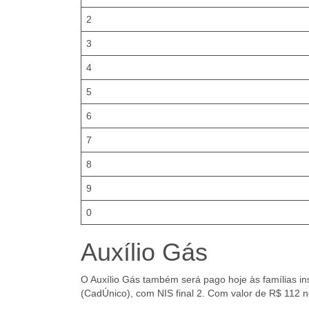
2
3
4
5
6
7
8
9
0
Auxílio Gás
O Auxílio Gás também será pago hoje às famílias i
(CadÚnico), com NIS final 2. Com valor de R$ 112 ne