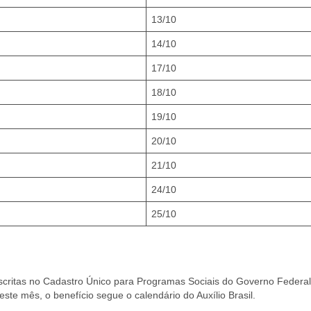
13/10
14/10
17/10
18/10
19/10
20/10
21/10
24/10
25/10
nscritas no Cadastro Único para Programas Sociais do Governo Federal
ste mês, o benefício segue o calendário do Auxílio Brasil.