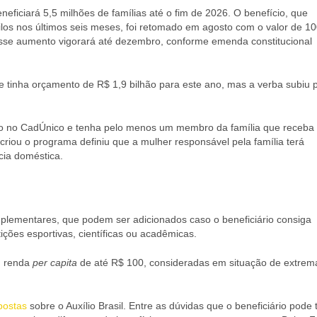
eficiará 5,5 milhões de famílias até o fim de 2026. O benefício, que
ilos nos últimos seis meses, foi retomado em agosto com o valor de 1
se aumento vigorará até dezembro, conforme emenda constitucional
e tinha orçamento de R$ 1,9 bilhão para este ano, mas a verba subiu 
do no CadÚnico e tenha pelo menos um membro da família que receba
criou o programa definiu que a mulher responsável pela família terá
cia doméstica.
 suplementares, que podem ser adicionados caso o beneficiário consiga
ões esportivas, científicas ou acadêmicas.
m renda
per capita
de até R$ 100, consideradas em situação de extrem
postas
sobre o Auxílio Brasil. Entre as dúvidas que o beneficiário pode t