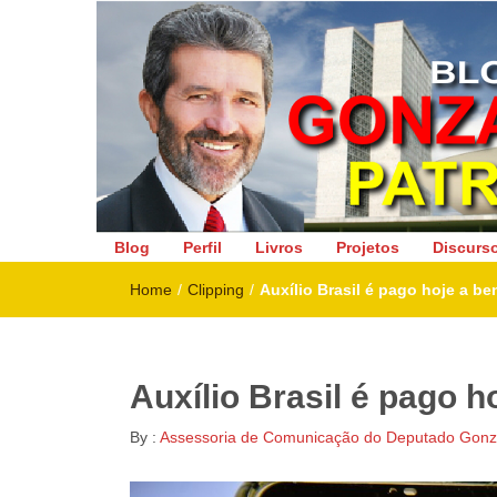
Deputado Federal
Blog
Perfil
Livros
Projetos
Discurs
Home
/
Clipping
/
Auxílio Brasil é pago hoje a ben
Auxílio Brasil é pago ho
By :
Assessoria de Comunicação do Deputado Gonza