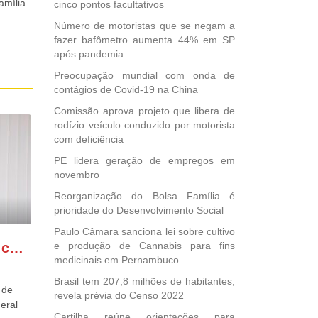
amília
cinco pontos facultativos
Número de motoristas que se negam a
fazer bafômetro aumenta 44% em SP
após pandemia
Preocupação mundial com onda de
contágios de Covid-19 na China
Comissão aprova projeto que libera de
rodízio veículo conduzido por motorista
com deficiência
PE lidera geração de empregos em
novembro
Reorganização do Bolsa Família é
prioridade do Desenvolvimento Social
Paulo Câmara sanciona lei sobre cultivo
GONZAGA PATRIOTA comemora o retorno da FUNASA
e produção de Cannabis para fins
medicinais em Pernambuco
Brasil tem 207,8 milhões de habitantes,
 de
revela prévia do Censo 2022
eral
Cartilha reúne orientações para